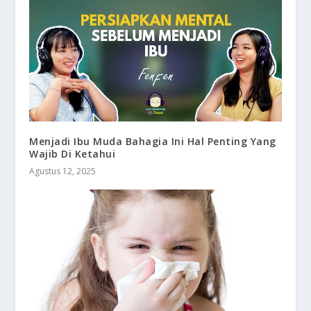
Menjadi Ibu Muda Bahagia Ini Hal Penting Yang
Wajib Di Ketahui
Agustus 12, 2025