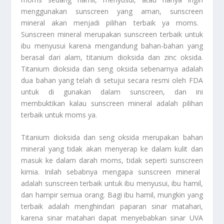
menggunakan
sunscreen
yang aman,
sunscreen
mineral akan menjadi pilihan terbaik ya moms.
Sunscreen
mineral merupakan
sunscreen
terbaik untuk
ibu menyusui karena mengandung bahan-bahan yang
berasal dari alam, titanium dioksida dan zinc oksida.
Titanium dioksida dan seng oksida sebenarnya adalah
dua bahan yang telah di setujui secara resmi oleh FDA
untuk di gunakan dalam
sunscreen
, dan ini
membuktikan kalau
sunscreen
mineral adalah pilihan
terbaik untuk moms ya.
Titanium dioksida dan seng oksida merupakan bahan
mineral yang tidak akan menyerap ke dalam kulit dan
masuk ke dalam darah moms, tidak seperti
sunscreen
kimia. Inilah sebabnya mengapa
sunscreen
mineral
adalah
sunscreen
terbaik untuk ibu menyusui, ibu hamil,
dan hampir semua orang. Bagi ibu hamil, mungkin yang
terbaik adalah menghindari paparan sinar matahari,
karena sinar matahari dapat menyebabkan sinar UVA