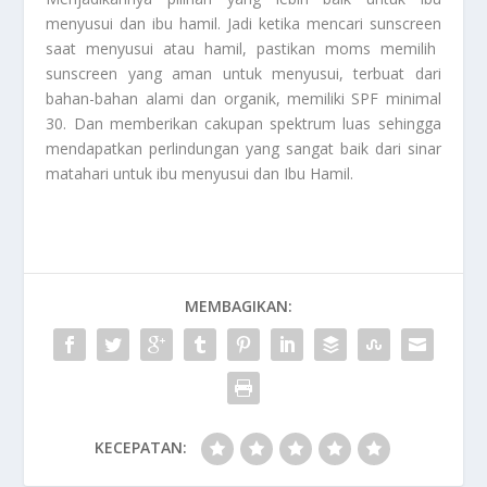
menyusui dan ibu hamil. Jadi ketika mencari
sunscreen
saat menyusui atau hamil, pastikan moms memilih
sunscreen
yang aman untuk menyusui, terbuat dari
bahan-bahan alami dan organik, memiliki SPF minimal
30. Dan memberikan cakupan spektrum luas sehingga
mendapatkan perlindungan yang sangat baik dari sinar
matahari untuk ibu menyusui dan
Ibu Hamil
.
MEMBAGIKAN:
KECEPATAN: