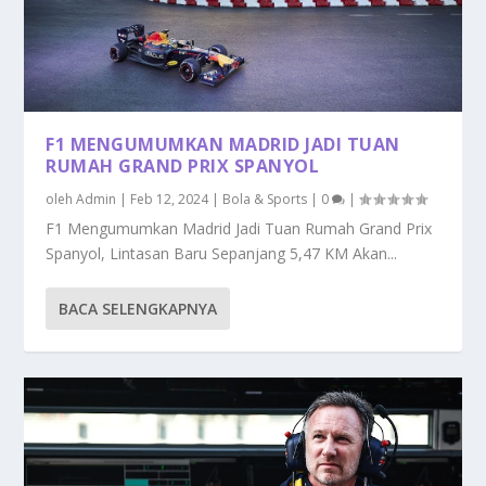
F1 MENGUMUMKAN MADRID JADI TUAN
RUMAH GRAND PRIX SPANYOL
oleh
Admin
|
Feb 12, 2024
|
Bola & Sports
|
0
|
F1 Mengumumkan Madrid Jadi Tuan Rumah Grand Prix
Spanyol, Lintasan Baru Sepanjang 5,47 KM Akan...
BACA SELENGKAPNYA