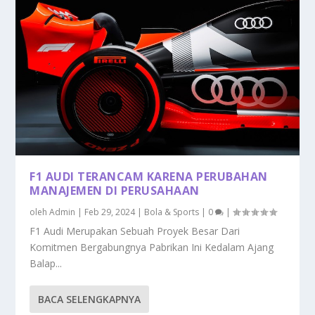
F1 AUDI TERANCAM KARENA PERUBAHAN
MANAJEMEN DI PERUSAHAAN
oleh
Admin
|
Feb 29, 2024
|
Bola & Sports
|
0
|
F1 Audi Merupakan Sebuah Proyek Besar Dari
Komitmen Bergabungnya Pabrikan Ini Kedalam Ajang
Balap...
BACA SELENGKAPNYA