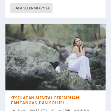
BACA SELENGKAPNYA
KESEHATAN MENTAL PEREMPUAN:
TANTANGAN DAN SOLUSI
oleh
Admin
|
Feb 18, 2024
|
Woman
|
0
|