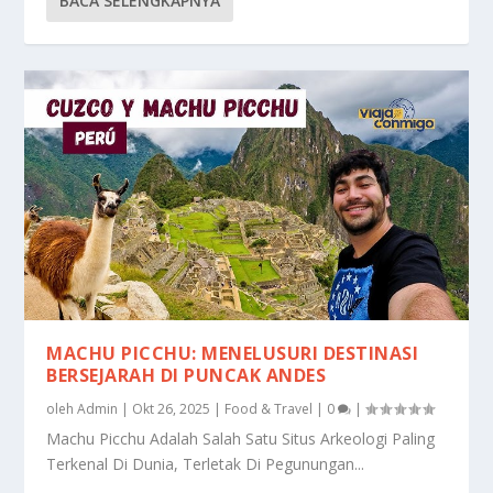
BACA SELENGKAPNYA
MACHU PICCHU: MENELUSURI DESTINASI
BERSEJARAH DI PUNCAK ANDES
oleh
Admin
|
Okt 26, 2025
|
Food & Travel
|
0
|
Machu Picchu Adalah Salah Satu Situs Arkeologi Paling
Terkenal Di Dunia, Terletak Di Pegunungan...