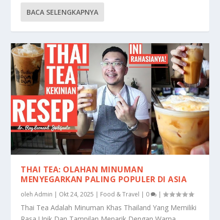
BACA SELENGKAPNYA
THAI TEA: OLAHAN MINUMAN
MENYEGARKAN PALING POPULER DI ASIA
oleh
Admin
|
Okt 24, 2025
|
Food & Travel
|
0
|
Thai Tea Adalah Minuman Khas Thailand Yang Memiliki
Rasa Unik Dan Tampilan Menarik Dengan Warna...