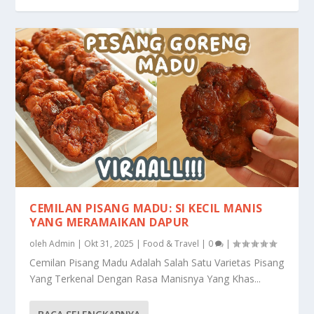
CEMILAN PISANG MADU: SI KECIL MANIS
YANG MERAMAIKAN DAPUR
oleh
Admin
|
Okt 31, 2025
|
Food & Travel
|
0
|
Cemilan Pisang Madu Adalah Salah Satu Varietas Pisang
Yang Terkenal Dengan Rasa Manisnya Yang Khas...