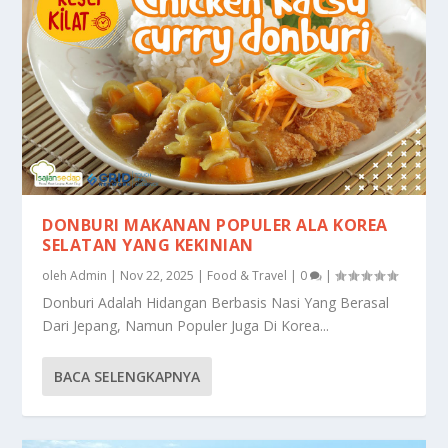
DONBURI MAKANAN POPULER ALA KOREA
SELATAN YANG KEKINIAN
oleh
Admin
|
Nov 22, 2025
|
Food & Travel
|
0
|
Donburi Adalah Hidangan Berbasis Nasi Yang Berasal
Dari Jepang, Namun Populer Juga Di Korea...
BACA SELENGKAPNYA