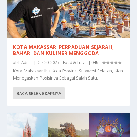
KOTA MAKASSAR: PERPADUAN SEJARAH,
BAHARI DAN KULINER MENGGODA
oleh
Admin
|
Des 20, 2025
|
Food & Travel
|
0
|
Kota Makassar Ibu Kota Provinsi Sulawesi Selatan, Kian
Menegaskan Posisinya Sebagai Salah Satu...
BACA SELENGKAPNYA