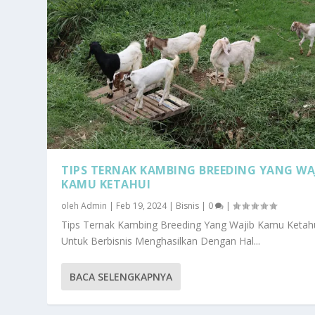
TIPS TERNAK KAMBING BREEDING YANG WA
KAMU KETAHUI
oleh
Admin
|
Feb 19, 2024
|
Bisnis
|
0
|
Tips Ternak Kambing Breeding Yang Wajib Kamu Ketah
Untuk Berbisnis Menghasilkan Dengan Hal...
BACA SELENGKAPNYA