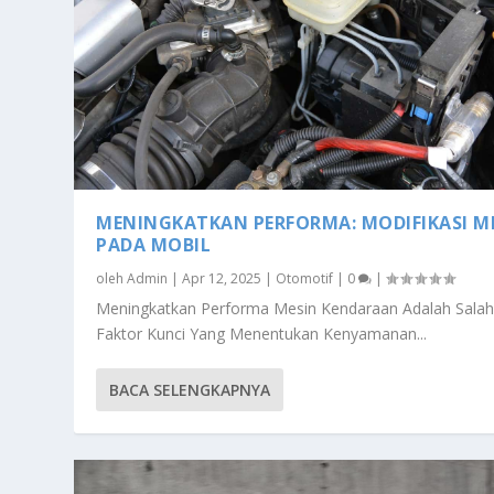
MENINGKATKAN PERFORMA: MODIFIKASI M
PADA MOBIL
oleh
Admin
|
Apr 12, 2025
|
Otomotif
|
0
|
Meningkatkan Performa Mesin Kendaraan Adalah Salah
Faktor Kunci Yang Menentukan Kenyamanan...
BACA SELENGKAPNYA