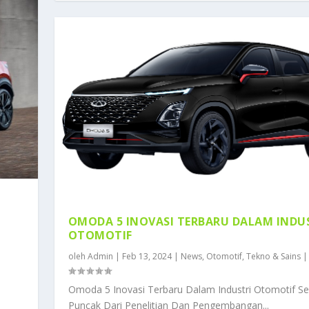
OMODA 5 INOVASI TERBARU DALAM INDU
OTOMOTIF
oleh
Admin
|
Feb 13, 2024
|
News
,
Otomotif
,
Tekno & Sains
Omoda 5 Inovasi Terbaru Dalam Industri Otomotif Se
Puncak Dari Penelitian Dan Pengembangan...