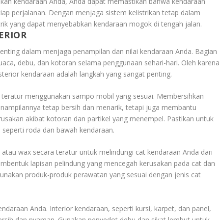
rikan kendaraan Anda, Anda dapat memastikan bahwa kendaraan
ap perjalanan. Dengan menjaga sistem kelistrikan tetap dalam
strik yang dapat menyebabkan kendaraan mogok di tengah jalan.
ERIOR
enting dalam menjaga penampilan dan nilai kendaraan Anda. Bagian
cuaca, debu, dan kotoran selama penggunaan sehari-hari. Oleh karena
terior kendaraan adalah langkah yang sangat penting.
a teratur menggunakan sampo mobil yang sesuai. Membersihkan
enampilannya tetap bersih dan menarik, tetapi juga membantu
usakan akibat kotoran dan partikel yang menempel. Pastikan untuk
u seperti roda dan bawah kendaraan.
ng atau wax secara teratur untuk melindungi cat kendaraan Anda dari
embentuk lapisan pelindung yang mencegah kerusakan pada cat dan
Gunakan produk-produk perawatan yang sesuai dengan jenis cat
endaraan Anda. Interior kendaraan, seperti kursi, karpet, dan panel,
ersih dan nyaman. Gunakan penyedot debu dan sikat lembut untuk