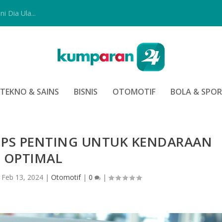
i Dia Ula...
TEKNO & SAINS
BISNIS
OTOMOTIF
BOLA & SPO
IPS PENTING UNTUK KENDARAAN
OPTIMAL
|
Feb 13, 2024
|
Otomotif
|
0
|