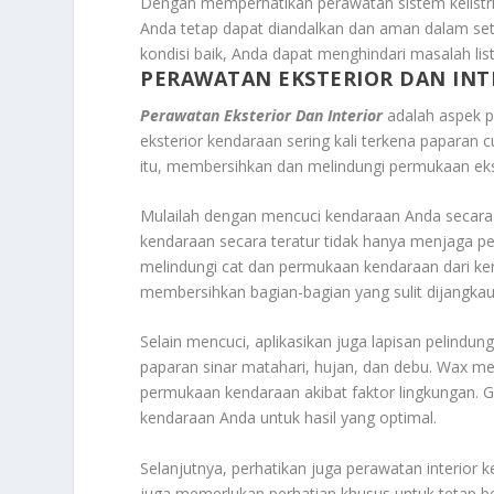
Dengan memperhatikan perawatan sistem kelist
Anda tetap dapat diandalkan dan aman dalam seti
kondisi baik, Anda dapat menghindari masalah li
PERAWATAN EKSTERIOR DAN INT
Perawatan Eksterior Dan Interior
adalah aspek p
eksterior kendaraan sering kali terkena paparan 
itu, membersihkan dan melindungi permukaan eks
Mulailah dengan mencuci kendaraan Anda secar
kendaraan secara teratur tidak hanya menjaga p
melindungi cat dan permukaan kendaraan dari ker
membersihkan bagian-bagian yang sulit dijangka
Selain mencuci, aplikasikan juga lapisan pelindu
paparan sinar matahari, hujan, dan debu. Wax m
permukaan kendaraan akibat faktor lingkungan. 
kendaraan Anda untuk hasil yang optimal.
Selanjutnya, perhatikan juga perawatan interior k
juga memerlukan perhatian khusus untuk tetap b