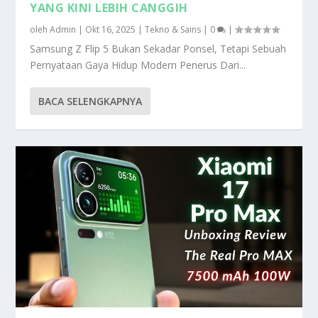
YANG KINI LEBIH CANGGIH
oleh
Admin
|
Okt 16, 2025
|
Tekno & Sains
|
0
|
Samsung Z Flip 5 Bukan Sekadar Ponsel, Tetapi Sebuah
Pernyataan Gaya Hidup Modern Penerus Dari...
BACA SELENGKAPNYA