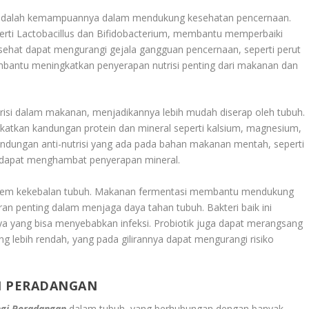
 adalah kemampuannya dalam mendukung kesehatan pencernaan.
eperti Lactobacillus dan Bifidobacterium, membantu memperbaiki
sehat dapat mengurangi gejala gangguan pencernaan, seperti perut
embantu meningkatkan penyerapan nutrisi penting dari makanan dan
risi dalam makanan, menjadikannya lebih mudah diserap oleh tubuh.
katkan kandungan protein dan mineral seperti kalsium, magnesium,
 kandungan anti-nutrisi yang ada pada bahan makanan mentah, seperti
ng dapat menghambat penyerapan mineral.
istem kekebalan tubuh. Makanan fermentasi membantu mendukung
an penting dalam menjaga daya tahan tubuh. Bakteri baik ini
 yang bisa menyebabkan infeksi. Probiotik juga dapat merangsang
 lebih rendah, yang pada gilirannya dapat mengurangi risiko
I PERADANGAN
gi Peradangan
dalam tubuh, yang berhubungan dengan banyak