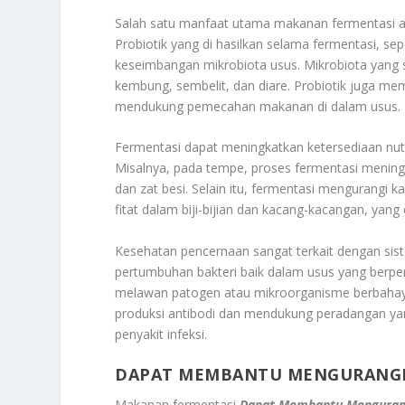
Salah satu manfaat utama makanan fermentasi
Probiotik yang di hasilkan selama fermentasi, s
keseimbangan mikrobiota usus. Mikrobiota yang 
kembung, sembelit, dan diare. Probiotik juga m
mendukung pemecahan makanan di dalam usus.
Fermentasi dapat meningkatkan ketersediaan nut
Misalnya, pada tempe, proses fermentasi mening
dan zat besi. Selain itu, fermentasi mengurangi
fitat dalam biji-bijian dan kacang-kacangan, ya
Kesehatan pencernaan sangat terkait dengan s
pertumbuhan bakteri baik dalam usus yang berper
melawan patogen atau mikroorganisme berbahaya
produksi antibodi dan mendukung peradangan yang
penyakit infeksi.
DAPAT MEMBANTU MENGURANG
Makanan fermentasi
Dapat Membantu Menguran