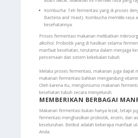
asam laktat. Makanan ini memiliki rasa yang t
Kombucha: Teh fermentasi yang di proses den
Bacteria and Yeast). Kombucha memiliki rasa a
kesehatannya.
Proses fermentasi makanan melibatkan mikroor
alkohol. Probiotik yang di hasilkan selama ferm
manfaat kesehatan, terutama dalam menjaga kes
pencernaan dan sistem kekebalan tubuh.
Melalui proses fermentasi, makanan juga dapat me
makanan fermentasi bahkan mengandung vitamin 
Oleh karena itu, mengonsumsi makanan fermentas
kesehatan tubuh secara menyeluruh.
MEMBERIKAN BERBAGAI MAN
Makanan fermentasi bukan hanya lezat, tetapi j
fermentasi menghasilkan probiotik, enzim, dan 
keseluruhan. Berikut adalah beberapa manfaat 
Anda: