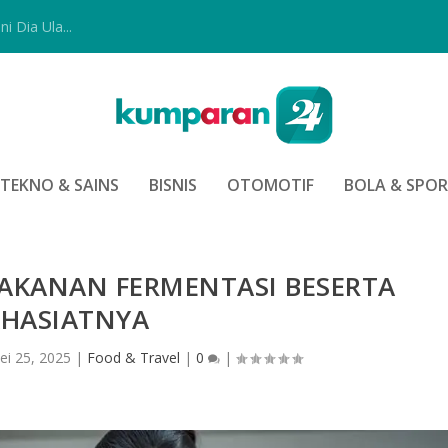
i Dia Ula...
TEKNO & SAINS
BISNIS
OTOMOTIF
BOLA & SPO
AKANAN FERMENTASI BESERTA
KHASIATNYA
ei 25, 2025
|
Food & Travel
|
0
|