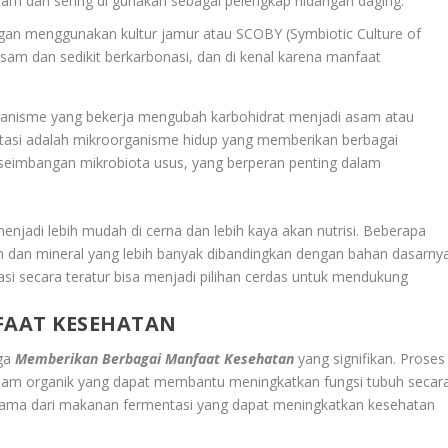
ajam dan sering di gunakan sebagai pelengkap hidangan daging.
gan menggunakan kultur jamur atau SCOBY (Symbiotic Culture of
sam dan sedikit berkarbonasi, dan di kenal karena manfaat
ganisme yang bekerja mengubah karbohidrat menjadi asam atau
entasi adalah mikroorganisme hidup yang memberikan berbagai
eimbangan mikrobiota usus, yang berperan penting dalam
njadi lebih mudah di cerna dan lebih kaya akan nutrisi. Beberapa
dan mineral yang lebih banyak dibandingkan dengan bahan dasarnya
i secara teratur bisa menjadi pilihan cerdas untuk mendukung
FAAT KESEHATAN
uga
Memberikan Berbagai Manfaat Kesehatan
yang signifikan. Proses
asam organik yang dapat membantu meningkatkan fungsi tubuh secar
utama dari makanan fermentasi yang dapat meningkatkan kesehatan