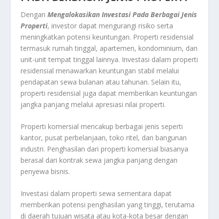
Dengan
Mengalokasikan Investasi Pada Berbagai Jenis
Properti
, investor dapat mengurangi risiko serta
meningkatkan potensi keuntungan. Properti residensial
termasuk rumah tinggal, apartemen, kondominium, dan
unit-unit tempat tinggal lainnya. Investasi dalam properti
residensial menawarkan keuntungan stabil melalui
pendapatan sewa bulanan atau tahunan. Selain itu,
properti residensial juga dapat memberikan keuntungan
jangka panjang melalui apresiasi nilai properti.
Properti komersial mencakup berbagai jenis seperti
kantor, pusat perbelanjaan, toko ritel, dan bangunan
industri. Penghasilan dari properti komersial biasanya
berasal dari kontrak sewa jangka panjang dengan
penyewa bisnis.
Investasi dalam properti sewa sementara dapat
memberikan potensi penghasilan yang tinggi, terutama
di daerah tujuan wisata atau kota-kota besar dengan