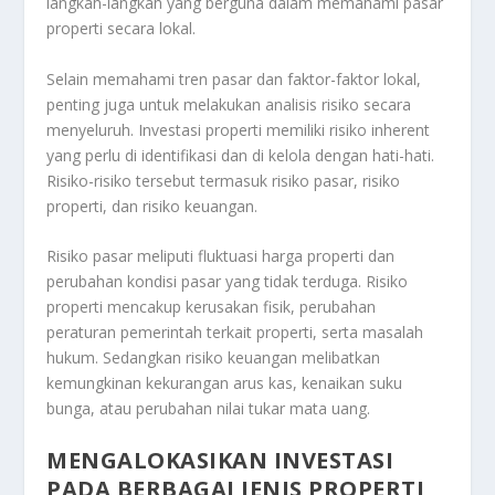
langkah-langkah yang berguna dalam memahami pasar
properti secara lokal.
Selain memahami tren pasar dan faktor-faktor lokal,
penting juga untuk melakukan analisis risiko secara
menyeluruh. Investasi properti memiliki risiko inherent
yang perlu di identifikasi dan di kelola dengan hati-hati.
Risiko-risiko tersebut termasuk risiko pasar, risiko
properti, dan risiko keuangan.
Risiko pasar meliputi fluktuasi harga properti dan
perubahan kondisi pasar yang tidak terduga. Risiko
properti mencakup kerusakan fisik, perubahan
peraturan pemerintah terkait properti, serta masalah
hukum. Sedangkan risiko keuangan melibatkan
kemungkinan kekurangan arus kas, kenaikan suku
bunga, atau perubahan nilai tukar mata uang.
MENGALOKASIKAN INVESTASI
PADA BERBAGAI JENIS PROPERTI