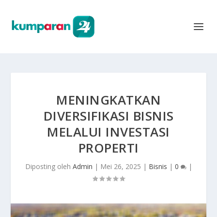
MENINGKATKAN
DIVERSIFIKASI BISNIS
MELALUI INVESTASI
PROPERTI
Diposting oleh
Admin
|
Mei 26, 2025
|
Bisnis
|
0
|