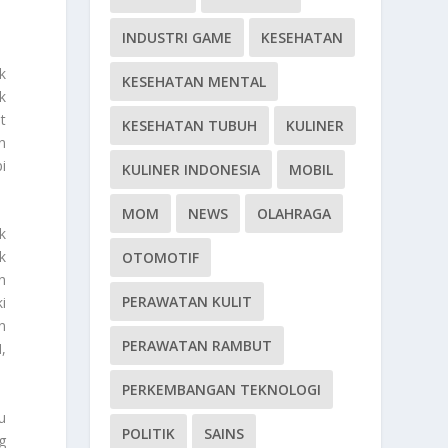
INDUSTRI GAME
KESEHATAN
k
KESEHATAN MENTAL
k
t
KESEHATAN TUBUH
KULINER
n
i
KULINER INDONESIA
MOBIL
MOM
NEWS
OLAHRAGA
k
k
OTOMOTIF
n
PERAWATAN KULIT
i
n
PERAWATAN RAMBUT
,
PERKEMBANGAN TEKNOLOGI
u
POLITIK
SAINS
g