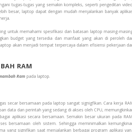
ani tugas-tugas yang semakin kompleks, seperti pengeditan video
ebih besar, laptop dapat dengan mudah menjalankan banyak aplikas
nerja.
ng untuk memahami spesifikasi dan batasan laptop masing-masing
gkan budget yang tersedia dan manfaat yang akan di peroleh dar
laptop akan menjadi tempat terpercaya dalam efisiensi pekerjaan da
MBAH RAM
enambah Ram
pada laptop.
as secar bersamaan pada laptop sangat signigfikan. Cara kerja RA
pan data dan perintah yang sedang di akses oleh CPU, memungkinka
erbagai aplikasi secara bersamaan. Semakin besar ukuran pada RAM
oses bersamaan oleh sistem. Sehingga meminimalkan kemungkina
ma yang signifikan saat menjalankan berbagai program aplikasi yan