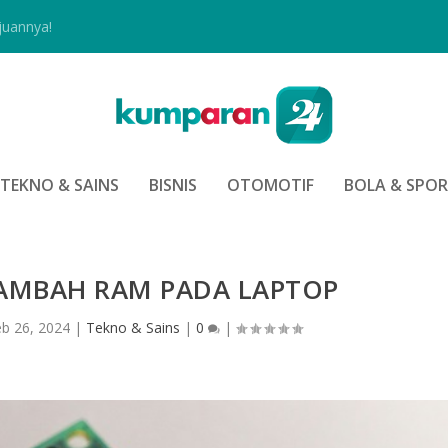
juannya!
TEKNO & SAINS
BISNIS
OTOMOTIF
BOLA & SPO
MBAH RAM PADA LAPTOP
eb 26, 2024
|
Tekno & Sains
|
0
|