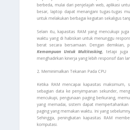
berbeda, mulai dari penjelajah web, aplikasi unt
besar, laptop dapat menangani tugas-tugas mul
untuk melakukan berbagai kegiatan sekaligus ta
Selain itu, kapasitas RAM yang mencukupi jug
waktu yang di habiskan untuk menunggu respons d
berat secara bersamaan. Dengan demikian, 
Kemampuan Untuk Multitasking
, tetapi jug
menghadirkan kinerja yang lebih responsif dan la
2. Meminimalkan Tekanan Pada CPU
Ketika RAM mencapai kapasitas maksimum, s
sebagian data ke penyimpanan sekunder, me
mencukupi, pengunaan paging berkurang, mem
yang memadai, sistem dapat mempertahankan l
paging yang memakan waktu. Ini yang sebelumny
Sehingga, peningkatan kapasitas RAM memberik
komputasi.