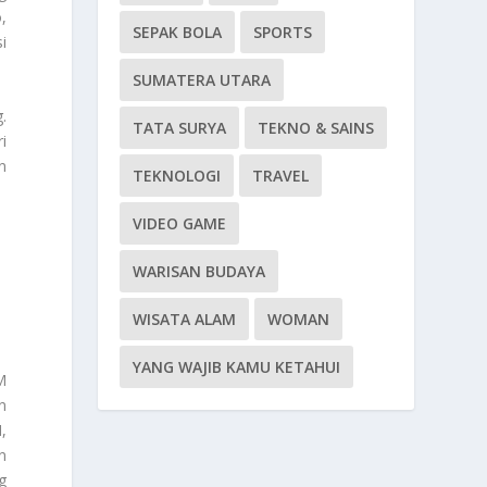
,
SEPAK BOLA
SPORTS
i
SUMATERA UTARA
.
TATA SURYA
TEKNO & SAINS
i
n
TEKNOLOGI
TRAVEL
VIDEO GAME
WARISAN BUDAYA
WISATA ALAM
WOMAN
YANG WAJIB KAMU KETAHUI
M
n
,
n
g