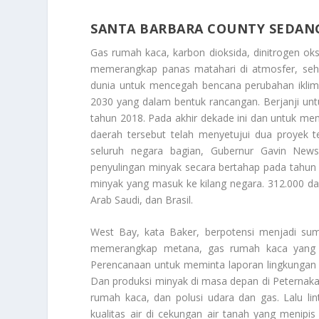
SANTA BARBARA COUNTY SEDANG
Gas rumah kaca, karbon dioksida, dinitrogen ok
memerangkap panas matahari di atmosfer, seh
dunia untuk mencegah bencana perubahan ikli
2030 yang dalam bentuk rancangan. Berjanji un
tahun 2018. Pada akhir dekade ini dan untuk me
daerah tersebut telah menyetujui dua proyek 
seluruh negara bagian, Gubernur Gavin New
penyulingan minyak secara bertahap pada tahun 20
minyak yang masuk ke kilang negara. 312.000 dari
Arab Saudi, dan Brasil.
West Bay, kata Baker, berpotensi menjadi su
memerangkap metana, gas rumah kaca yang p
Perencanaan untuk meminta laporan lingkungan 
Dan produksi minyak di masa depan di Peternakan 
rumah kaca, dan polusi udara dan gas. Lalu 
kualitas air di cekungan air tanah yang menipi