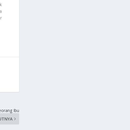
k
a
r
eorang Ibu
UTNYA