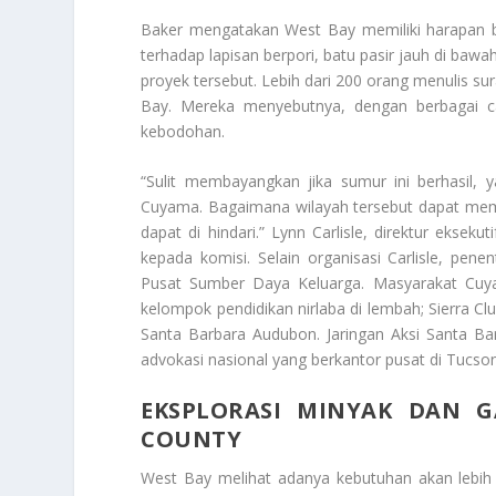
Baker mengatakan West Bay memiliki harapan be
terhadap lapisan berpori, batu pasir jauh di ba
proyek tersebut. Lebih dari 200 orang menulis su
Bay. Mereka menyebutnya, dengan berbagai ca
kebodohan.
“Sulit membayangkan jika sumur ini berhasil
Cuyama. Bagaimana wilayah tersebut dapat mem
dapat di hindari.” Lynn Carlisle, direktur eks
kepada komisi. Selain organisasi Carlisle, pe
Pusat Sumber Daya Keluarga. Masyarakat Cuya
kelompok pendidikan nirlaba di lembah; Sierra C
Santa Barbara Audubon. Jaringan Aksi Santa B
advokasi nasional yang berkantor pusat di Tucson
EKSPLORASI MINYAK DAN G
COUNTY
West Bay melihat adanya kebutuhan akan lebih 