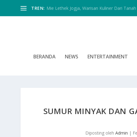
TREN:
Mie Lethek Jogja, Warisan Kuliner Dari Tanah 
BERANDA
NEWS
ENTERTAINMENT
SUMUR MINYAK DAN GAS
Diposting oleh
Admin
|
F