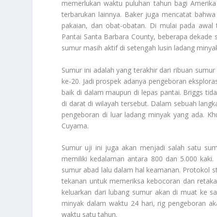
memerlukan waktu puluhan tahun bagi Amerika S
terbarukan lainnya. Baker juga mencatat bahwa
pakaian, dan obat-obatan. Di mulai pada awal
Pantai Santa Barbara County
, beberapa dekade s
sumur masih aktif di setengah lusin ladang min
Sumur ini adalah yang terakhir dari ribuan sumu
ke-20. Jadi prospek adanya pengeboran eksploras
baik di dalam maupun di lepas pantai. Briggs tid
di darat di wilayah tersebut. Dalam sebuah lan
pengeboran di luar ladang minyak yang ada. K
Cuyama.
Sumur uji ini juga akan menjadi salah satu sum
memiliki kedalaman antara 800 dan 5.000 kaki
sumur abad lalu dalam hal keamanan. Protokol s
tekanan untuk memeriksa kebocoran dan retaka
keluarkan dari lubang sumur akan di muat ke sa
minyak dalam waktu 24 hari, rig pengeboran ak
waktu satu tahun.