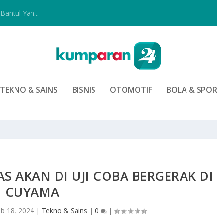
Bantul Yan...
TEKNO & SAINS
BISNIS
OTOMOTIF
BOLA & SPO
 AKAN DI UJI COBA BERGERAK DI
CUYAMA
eb 18, 2024
|
Tekno & Sains
|
0
|