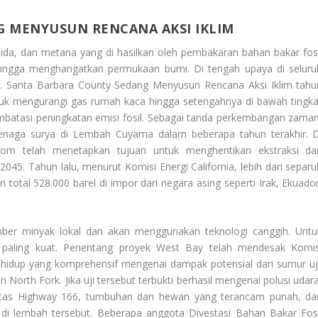
 MENYUSUN RENCANA AKSI IKLIM
sida, dan metana yang di hasilkan oleh pembakaran bahan bakar fosi
ingga menghangatkan permukaan bumi. Di tengah upaya di seluru
m.
Santa Barbara County Sedang Menyusun Rencana Aksi Iklim
tahu
tuk mengurangi gas rumah kaca hingga setengahnya di bawah tingka
mbatasi peningkatan emisi fosil. Sebagai tanda perkembangan zaman
tenaga surya di Lembah Cuyama dalam beberapa tahun terakhir. D
som telah menetapkan tujuan untuk menghentikan ekstraksi da
45. Tahun lalu, menurut Komisi Energi California, lebih dari separu
 total 528.000 barel di impor dari negara asing seperti Irak, Ekuador
mber minyak lokal dan akan menggunakan teknologi canggih. Untu
aling kuat. Penentang proyek West Bay telah mendesak Komis
hidup yang komprehensif mengenai dampak potensial dari sumur uji
North Fork. Jika uji tersebut terbukti berhasil mengenai polusi udara
lintas Highway 166, tumbuhan dan hewan yang terancam punah, da
s di lembah tersebut. Beberapa anggota Divestasi Bahan Bakar Fosi