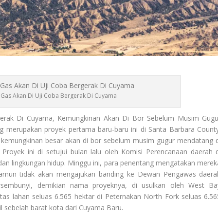
Gas Akan Di Uji Coba Bergerak Di Cuyama
erak Di Cuyama, Kemungkinan Akan Di Bor Sebelum Musim Gugu
g merupakan proyek pertama baru-baru ini di Santa Barbara County
n, kemungkinan besar akan di bor sebelum musim gugur mendatang d
oyek ini di setujui bulan lalu oleh Komisi Perencanaan daerah d
 dan lingkungan hidup. Minggu ini, para penentang mengatakan merek
Namun tidak akan mengajukan banding ke Dewan Pengawas daera
rsembunyi, demikian nama proyeknya, di usulkan oleh
West Ba
atas lahan seluas 6.565 hektar di Peternakan North Fork seluas 6.56
l sebelah barat kota dari Cuyama Baru.