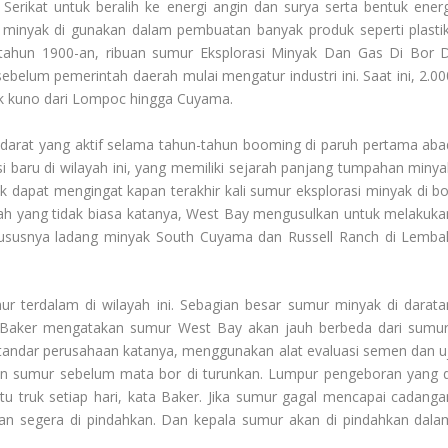
erikat untuk beralih ke energi angin dan surya serta bentuk energ
 minyak di gunakan dalam pembuatan banyak produk seperti plastik
 tahun 1900-an, ribuan sumur
Eksplorasi Minyak Dan Gas Di Bor D
ebelum pemerintah daerah mulai mengatur industri ini. Saat ini, 2.00
yak kuno dari Lompoc hingga Cuyama.
r darat yang aktif selama tahun-tahun
booming
di paruh pertama aba
i baru di wilayah ini, yang memiliki sejarah panjang tumpahan minya
ak dapat mengingat kapan terakhir kali sumur eksplorasi minyak di bo
gkah yang tidak biasa katanya, West Bay mengusulkan untuk melakuka
hususnya ladang minyak South Cuyama dan Russell Ranch di Lemba
ur terdalam di wilayah ini. Sebagian besar sumur minyak di darata
. Baker mengatakan sumur West Bay akan jauh berbeda dari sumur
tandar perusahaan katanya, menggunakan alat evaluasi semen dan uj
n sumur sebelum mata bor di turunkan. Lumpur pengeboran yang d
tu truk setiap hari, kata Baker. Jika sumur gagal mencapai cadanga
an segera di pindahkan. Dan kepala sumur akan di pindahkan dala