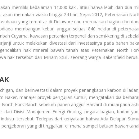
akan memiliki kedalaman 11.000 kaki, atau hanya lebih dari dua mil
u akan memakan waktu hingga 24 hari. Sejak 2012, Peternakan Nort
perusahaan yang terdaftar di Delaware dan merupakan bagian dari dan
 Brodiaea membangun kebun anggur seluas 840 hektar di peternaka
mbah Cuyama, kawasan pertanian terpencil dan semi-kering di sebela
rjanji untuk melakukan divestasi dari investasinya pada bahan baka
engendalikan hak mineral bawah tanah atas Peternakan North Fork
 hak tersebut dari Miriam Stull, seorang warga Bakersfield berusi
YAK
chigan, dan berinvestasi dalam proyek penangkapan karbon di ladan
Tim Baker, manajer proyek pengujian sumur, mengatakan dia berhara
 North Fork Ranch sebelum panen anggur Harvard di mulai pada akhi
r dari Divisi Manajemen Energi Geologi negara bagian, badan yan
industri tersebut. Terlepas dari kenyataan bahwa
Ada Delapan Sumu
nti pengeboran yang di tinggalkan di mana sampel batuan bawah tana