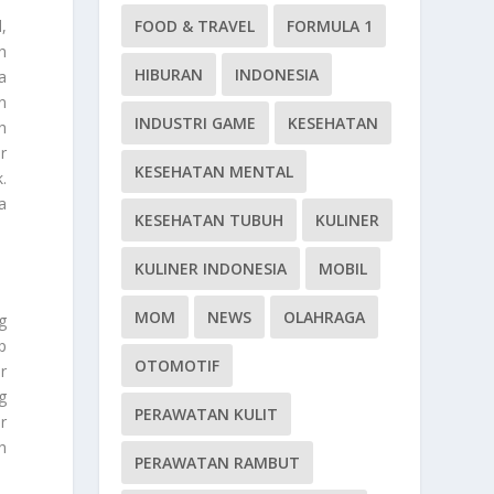
,
FOOD & TRAVEL
FORMULA 1
h
HIBURAN
INDONESIA
a
n
INDUSTRI GAME
KESEHATAN
h
r
KESEHATAN MENTAL
.
a
KESEHATAN TUBUH
KULINER
KULINER INDONESIA
MOBIL
MOM
NEWS
OLAHRAGA
g
p
OTOMOTIF
r
g
PERAWATAN KULIT
r
h
PERAWATAN RAMBUT