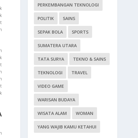
PERKEMBANGAN TEKNOLOGI
k
k
POLITIK
SAINS
t
n
SEPAK BOLA
SPORTS
SUMATERA UTARA
h
k
TATA SURYA
TEKNO & SAINS
t
n
TEKNOLOGI
TRAVEL
h
t
VIDEO GAME
k
WARISAN BUDAYA
A
WISATA ALAM
WOMAN
YANG WAJIB KAMU KETAHUI
n