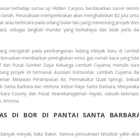
sar terhadap sumur uji Hidden Canyon, berdasarkan survei seismi
wah tanah. Perusahaan memperkirakan akan menghabiskan $2 juta untu
rat atau berbicara pada sidang bulan lalu yang menentang proyek Wes
ra, sebagai langkah mundur yang berbahaya dan tidak perlu da
, yang mengarah pada pembangunan ladang minyak baru di Lemba
benarkan membiarkan peningkatan emisi gas rumah kaca yang tida
ekutif dari Pusat Sumber Daya Keluarga Lembah Cuyama, menulis sura
nentang proyek ini termasuk Asosiasi Komunitas Lembah Cuyama da
man Melawan Perampasan Air, Permakultur Quail Springs. Sebua
lub Santa Barbara dan Ventura. Kebun Raya Santa Barbara; Masyaraka
arbara County; dan Pusat Keanekaragaman Hayati, sebuah kelompo
, Arizona.
AS DI BOR DI PANTAI SANTA BARBAR
banyak minyak, kata Baker. Karena perusahaan tersebut yakin aka