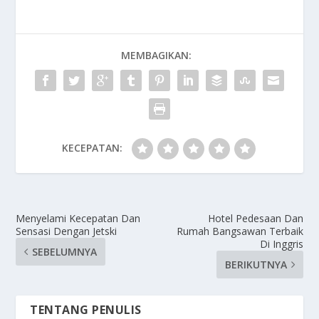
MEMBAGIKAN:
KECEPATAN:
Menyelami Kecepatan Dan
Hotel Pedesaan Dan
Sensasi Dengan Jetski
Rumah Bangsawan Terbaik
Di Inggris
SEBELUMNYA
BERIKUTNYA
TENTANG PENULIS