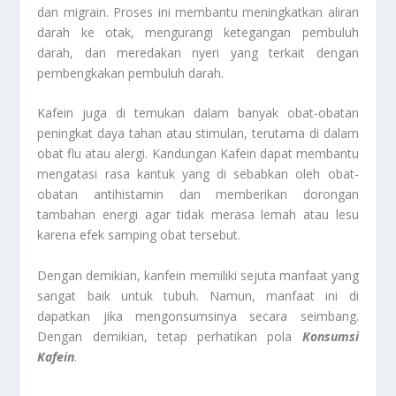
dan migrain. Proses ini membantu meningkatkan aliran
darah ke otak, mengurangi ketegangan pembuluh
darah, dan meredakan nyeri yang terkait dengan
pembengkakan pembuluh darah.
Kafein juga di temukan dalam banyak obat-obatan
peningkat daya tahan atau stimulan, terutama di dalam
obat flu atau alergi. Kandungan Kafein dapat membantu
mengatasi rasa kantuk yang di sebabkan oleh obat-
obatan antihistamin dan memberikan dorongan
tambahan energi agar tidak merasa lemah atau lesu
karena efek samping obat tersebut.
Dengan demikian, kanfein memiliki sejuta manfaat yang
sangat baik untuk tubuh. Namun, manfaat ini di
dapatkan jika mengonsumsinya secara seimbang.
Dengan demikian, tetap perhatikan pola
Konsumsi
Kafein
.