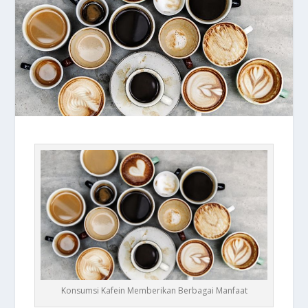
Konsumsi Kafein Memberikan Berbagai Manfaat