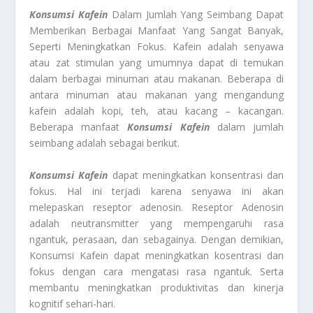
Konsumsi Kafein
Dalam Jumlah Yang Seimbang Dapat
Memberikan Berbagai Manfaat Yang Sangat Banyak,
Seperti Meningkatkan Fokus. Kafein adalah senyawa
atau zat stimulan yang umumnya dapat di temukan
dalam berbagai minuman atau makanan. Beberapa di
antara minuman atau makanan yang mengandung
kafein adalah kopi, teh, atau kacang – kacangan.
Beberapa manfaat
Konsumsi Kafein
dalam jumlah
seimbang adalah sebagai berikut.
Konsumsi Kafein
dapat meningkatkan konsentrasi dan
fokus. Hal ini terjadi karena senyawa ini akan
melepaskan reseptor adenosin. Reseptor Adenosin
adalah neutransmitter yang mempengaruhi rasa
ngantuk, perasaan, dan sebagainya. Dengan demikian,
Konsumsi Kafein dapat meningkatkan kosentrasi dan
fokus dengan cara mengatasi rasa ngantuk. Serta
membantu meningkatkan produktivitas dan kinerja
kognitif sehari-hari.