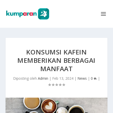
KONSUMSI KAFEIN
MEMBERIKAN BERBAGAI
MANFAAT
Diposting oleh
Admin
|
Feb 13, 2024
|
News
|
0
|