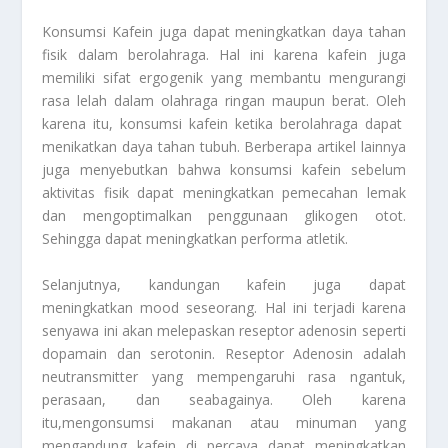
Konsumsi Kafein juga dapat meningkatkan daya tahan
fisik dalam berolahraga. Hal ini karena kafein juga
memiliki sifat ergogenik yang membantu mengurangi
rasa lelah dalam olahraga ringan maupun berat. Oleh
karena itu, konsumsi kafein ketika berolahraga dapat
menikatkan daya tahan tubuh. Berberapa artikel lainnya
juga menyebutkan bahwa konsumsi kafein sebelum
aktivitas fisik dapat meningkatkan pemecahan lemak
dan mengoptimalkan penggunaan glikogen otot.
Sehingga dapat meningkatkan performa atletik.
Selanjutnya, kandungan kafein juga dapat
meningkatkan mood seseorang. Hal ini terjadi karena
senyawa ini akan melepaskan reseptor adenosin seperti
dopamain dan serotonin. Reseptor Adenosin adalah
neutransmitter yang mempengaruhi rasa ngantuk,
perasaan, dan seabagainya. Oleh karena
itu,mengonsumsi makanan atau minuman yang
mengandung kafein di percaya dapat meningkatkan