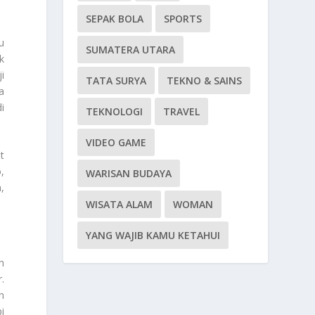
SEPAK BOLA
SPORTS
u
SUMATERA UTARA
k
i
TATA SURYA
TEKNO & SAINS
a
di
TEKNOLOGI
TRAVEL
VIDEO GAME
t
,
WARISAN BUDAYA
,
WISATA ALAM
WOMAN
YANG WAJIB KAMU KETAHUI
h
.
n
i