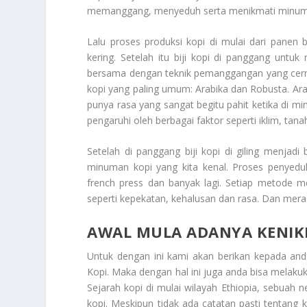
memanggang, menyeduh serta menikmati minuma
Lalu proses produksi kopi di mulai dari panen
kering. Setelah itu biji kopi di panggang un
bersama dengan teknik pemanggangan yang cermat,
kopi yang paling umum: Arabika dan Robusta. Ara
punya rasa yang sangat begitu pahit ketika di minu
pengaruhi oleh berbagai faktor seperti iklim, tana
Setelah di panggang biji kopi di giling menja
minuman kopi yang kita kenal. Proses penyeduh
french press dan banyak lagi. Setiap metode 
seperti kepekatan, kehalusan dan rasa. Dan mer
AWAL MULA ADANYA KENIK
Untuk dengan ini kami akan berikan kepada and
Kopi
. Maka dengan hal ini juga anda bisa melaku
Sejarah kopi di mulai wilayah Ethiopia, sebuah n
kopi. Meskipun tidak ada catatan pasti tentang