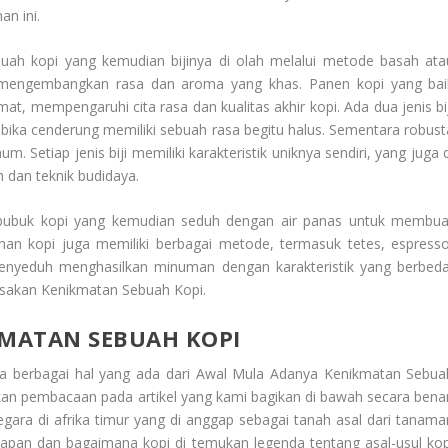
n ini.
 buah kopi yang kemudian bijinya di olah melalui metode basah ata
tuk mengembangkan rasa dan aroma yang khas. Panen kopi yang bai
 mempengaruhi cita rasa dan kualitas akhir kopi. Ada dua jenis bij
bika cenderung memiliki sebuah rasa begitu halus. Sementara robust
m. Setiap jenis biji memiliki karakteristik uniknya sendiri, yang juga 
h dan teknik budidaya.
di bubuk kopi yang kemudian seduh dengan air panas untuk membua
an kopi juga memiliki berbagai metode, termasuk tetes, espresso
menyeduh menghasilkan minuman dengan karakteristik yang berbeda
asakan
Kenikmatan Sebuah Kopi
.
MATAN SEBUAH KOPI
a berbagai hal yang ada dari
Awal Mula Adanya Kenikmatan Sebua
kan pembacaan pada artikel yang kami bagikan di bawah secara benar
egara di afrika timur yang di anggap sebagai tanah asal dari tanama
 kapan dan bagaimana kopi di temukan legenda tentang asal-usul kop