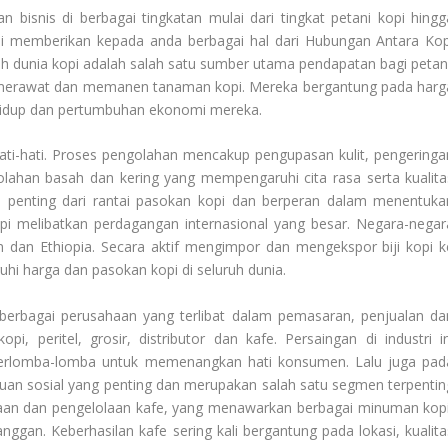
 bisnis di berbagai tingkatan mulai dari tingkat petani kopi hingg
ami memberikan kepada anda berbagai hal dari
Hubungan Antara Kop
uh dunia kopi adalah salah satu sumber utama pendapatan bagi petani
 merawat dan memanen tanaman kopi. Mereka bergantung pada harg
n hidup dan pertumbuhan ekonomi mereka.
hati-hati. Proses pengolahan mencakup pengupasan kulit, pengeringa
golahan basah dan kering yang mempengaruhi cita rasa serta kualita
n penting dari rantai pasokan kopi dan berperan dalam menentuka
kopi melibatkan perdagangan internasional yang besar. Negara-negar
am dan Ethiopia. Secara aktif mengimpor dan mengekspor biji kopi k
hi harga dan pasokan kopi di seluruh dunia.
berbagai perusahaan yang terlibat dalam pemasaran, penjualan da
pi, peritel, grosir, distributor dan kafe. Persaingan di industri in
berlomba-lomba untuk memenangkan hati konsumen. Lalu juga pad
an sosial yang penting dan merupakan salah satu segmen terpentin
ukaan dan pengelolaan kafe, yang menawarkan berbagai minuman kopi
ggan. Keberhasilan kafe sering kali bergantung pada lokasi, kualita