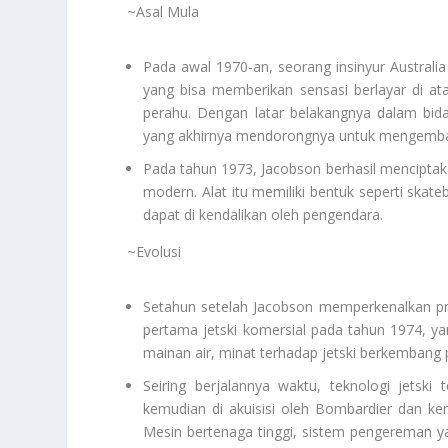
~Asal Mula
Pada awal 1970-an, seorang insinyur Australi
yang bisa memberikan sensasi berlayar di ata
perahu. Dengan latar belakangnya dalam bidan
yang akhirnya mendorongnya untuk mengembang
Pada tahun 1973, Jacobson berhasil menciptakan
modern. Alat itu memiliki bentuk seperti skate
dapat di kendalikan oleh pengendara.
~Evolusi
Setahun setelah Jacobson memperkenalkan pr
pertama jetski komersial pada tahun 1974, ya
mainan air, minat terhadap jetski berkembang
Seiring berjalannya waktu, teknologi jetsk
kemudian di akuisisi oleh Bombardier dan ke
Mesin bertenaga tinggi, sistem pengereman ya