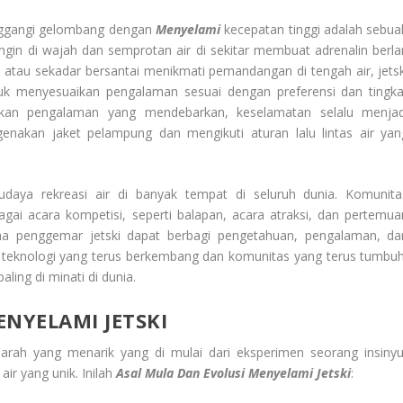
nggangi gelombang dengan
Menyelami
kecepatan tinggi adalah sebua
ngin di wajah dan semprotan air di sekitar membuat adrenalin berlar
 atau sekadar bersantai menikmati pemandangan di tengah air, jetsk
 menyesuaikan pengalaman sesuai dengan preferensi dan tingka
rkan pengalaman yang mendebarkan, keselamatan selalu menjad
enakan jaket pelampung dan mengikuti aturan lalu lintas air yan
budaya rekreasi air di banyak tempat di seluruh dunia. Komunita
bagai acara kompetisi, seperti balapan, acara atraksi, dan pertemua
na penggemar jetski dapat berbagi pengetahuan, pengalaman, da
n teknologi yang terus berkembang dan komunitas yang terus tumbuh
aling di minati di dunia.
NYELAMI JETSKI
 sejarah yang menarik yang di mulai dari eksperimen seorang insinyu
air yang unik. Inilah
Asal Mula Dan Evolusi Menyelami Jetski
: