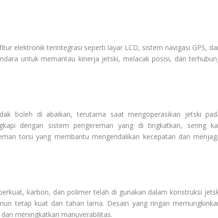
itur elektronik terintegrasi seperti layar LCD, sistem navigasi GPS, d
ndara untuk memantau kinerja jetski, melacak posisi, dan terhubun
idak boleh di abaikan, terutama saat mengoperasikan jetski pad
engkapi dengan sistem pengereman yang di tingkatkan, sering kal
reman torsi yang membantu mengendalikan kecepatan dan menjag
 perkuat, karbon, dan polimer telah di gunakan dalam konstruksi jetsk
amun tetap kuat dan tahan lama. Desain yang ringan memungkinka
i dan meningkatkan manuverabilitas.