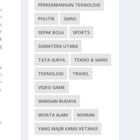
PERKEMBANGAN TEKNOLOGI
h
i
POLITIK
SAINS
i
t
SEPAK BOLA
SPORTS
i
SUMATERA UTARA
g
TATA SURYA
TEKNO & SAINS
s
TEKNOLOGI
TRAVEL
n
n
VIDEO GAME
,
WARISAN BUDAYA
WISATA ALAM
WOMAN
r
YANG WAJIB KAMU KETAHUI