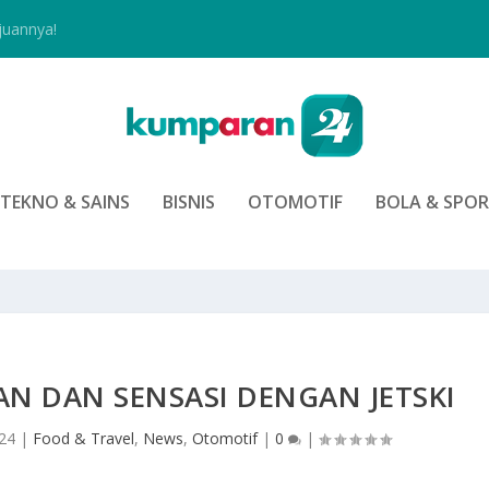
juannya!
TEKNO & SAINS
BISNIS
OTOMOTIF
BOLA & SPO
N DAN SENSASI DENGAN JETSKI
024
|
Food & Travel
,
News
,
Otomotif
|
0
|