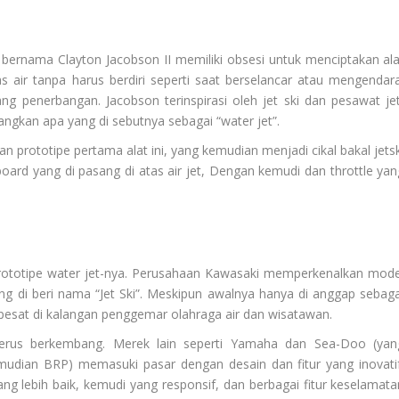
a bernama Clayton Jacobson II memiliki obsesi untuk menciptakan ala
s air tanpa harus berdiri seperti saat berselancar atau mengendara
g penerbangan. Jacobson terinspirasi oleh jet ski dan pesawat jet
kan apa yang di sebutnya sebagai “water jet”.
 prototipe pertama alat ini, yang kemudian menjadi cikal bakal jetsk
board yang di pasang di atas air jet, Dengan kemudi dan throttle yan
ototipe water jet-nya. Perusahaan Kawasaki memperkenalkan mode
ng di beri nama “Jet Ski”. Meskipun awalnya hanya di anggap sebaga
 pesat di kalangan penggemar olahraga air dan wisatawan.
i terus berkembang. Merek lain seperti Yamaha dan Sea-Doo (yan
mudian BRP) memasuki pasar dengan desain dan fitur yang inovatif
ng lebih baik, kemudi yang responsif, dan berbagai fitur keselamata