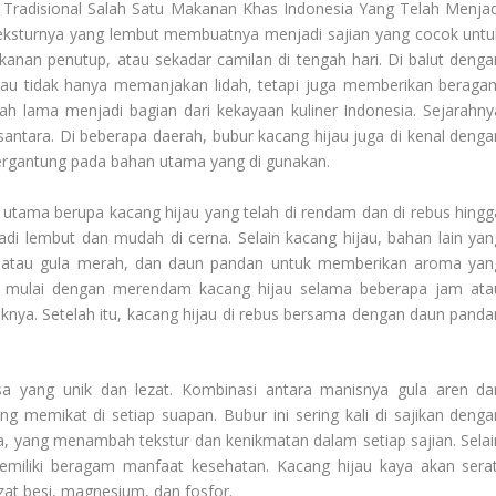
 Tradisional Salah Satu Makanan Khas Indonesia Yang Telah Menjad
teksturnya yang lembut membuatnya menjadi sajian yang cocok untu
anan penutup, atau sekadar camilan di tengah hari. Di balut denga
hijau tidak hanya memanjakan lidah, tetapi juga memberikan beraga
ah lama menjadi bagian dari kekayaan kuliner Indonesia. Sejarahny
santara. Di beberapa daerah, bubur kacang hijau juga di kenal denga
tergantung pada bahan utama yang di gunakan.
 utama berupa kacang hijau yang telah di rendam dan di rebus hingg
adi lembut dan mudah di cerna. Selain kacang hijau, bahan lain yan
 atau gula merah, dan daun pandan untuk memberikan aroma yan
i mulai dengan merendam kacang hijau selama beberapa jam ata
a. Setelah itu, kacang hijau di rebus bersama dengan daun panda
asa yang unik dan lezat. Kombinasi antara manisnya gula aren da
g memikat di setiap suapan. Bubur ini sering kali di sajikan denga
a, yang menambah tekstur dan kenikmatan dalam setiap sajian. Selai
emiliki beragam manfaat kesehatan. Kacang hijau kaya akan serat
i zat besi, magnesium, dan fosfor.