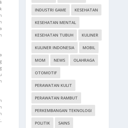
i
k
INDUSTRI GAME
KESEHATAN
n
m
KESEHATAN MENTAL
a
n
KESEHATAN TUBUH
KULINER
KULINER INDONESIA
MOBIL
a
MOM
NEWS
OLAHRAGA
g
g
OTOMOTIF
u
n
PERAWATAN KULIT
PERAWATAN RAMBUT
n
n
PERKEMBANGAN TEKNOLOGI
n
,
POLITIK
SAINS