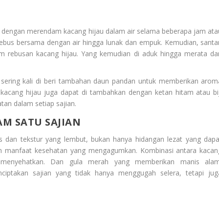
i dengan merendam kacang hijau dalam air selama beberapa jam ata
 rebus bersama dengan air hingga lunak dan empuk. Kemudian, santa
m rebusan kacang hijau. Yang kemudian di aduk hingga merata da
a sering kali di beri tambahan daun pandan untuk memberikan arom
 kacang hijau juga dapat di tambahkan dengan ketan hitam atau bij
an dalam setiap sajian.
M SATU SAJIAN
s dan tekstur yang lembut, bukan hanya hidangan lezat yang dapa
gam manfaat kesehatan yang mengagumkan. Kombinasi antara kacan
g menyehatkan. Dan gula merah yang memberikan manis alam
iptakan sajian yang tidak hanya menggugah selera, tetapi jug