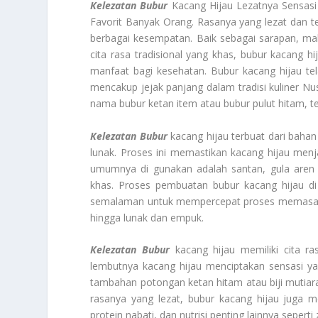
Kelezatan Bubur
Kacang Hijau Lezatnya Sensasi
Favorit Banyak Orang. Rasanya yang lezat dan 
berbagai kesempatan. Baik sebagai sarapan, mak
cita rasa tradisional yang khas, bubur kacang 
manfaat bagi kesehatan. Bubur kacang hijau tel
mencakup jejak panjang dalam tradisi kuliner Nu
nama bubur ketan item atau bubur pulut hitam, 
Kelezatan Bubur
kacang hijau terbuat dari bahan
lunak. Proses ini memastikan kacang hijau menj
umumnya di gunakan adalah santan, gula aren
khas. Proses pembuatan bubur kacang hijau d
semalaman untuk mempercepat proses memasakny
hingga lunak dan empuk.
Kelezatan Bubur
kacang hijau memiliki cita r
lembutnya kacang hijau menciptakan sensasi yan
tambahan potongan ketan hitam atau biji mutiar
rasanya yang lezat, bubur kacang hijau juga m
protein nabati, dan nutrisi penting lainnya sepert