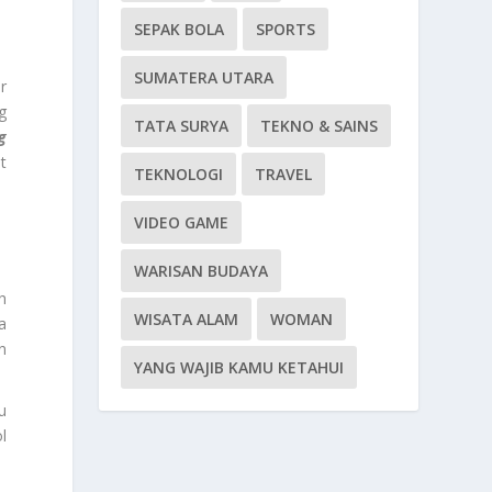
SEPAK BOLA
SPORTS
SUMATERA UTARA
r
g
TATA SURYA
TEKNO & SAINS
g
t
TEKNOLOGI
TRAVEL
VIDEO GAME
WARISAN BUDAYA
h
WISATA ALAM
WOMAN
a
n
YANG WAJIB KAMU KETAHUI
u
l