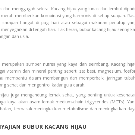
nik dan menggugah selera. Kacang hijau yang lunak dan lembut dipad
a merah memberikan kombinasi yang harmonis di setiap suapan. Ras
gai sarapan hangat di pagi hari atau sebagai makanan penutup yan
enyegarkan di tengah hari. Tak heran, bubur kacang hijau sering kal
angan dan usia.
ga merupakan sumber nutrisi yang kaya dan seimbang. Kacang hija
ai vitamin dan mineral penting seperti zat besi, magnesium, fosfor
hijau membantu dalam membangun dan memperbaiki jaringan tubuh
g sehat dan mengontrol kadar gula darah.
hijau juga mengandung lemak sehat, yang penting untuk kesehata
 juga kaya akan asam lemak medium-chain triglycerides (MCTs). Yan
esehatan, termasuk meningkatkan metabolisme dan meningkatkan day
NYAJIAN BUBUR KACANG HIJAU