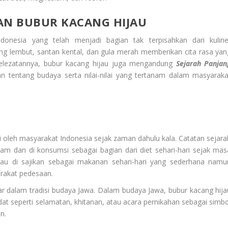
AN BUBUR KACANG HIJAU
onesia yang telah menjadi bagian tak terpisahkan dari kuline
ang lembut, santan kental, dan gula merah memberikan cita rasa yan
kelezatannya, bubur kacang hijau juga mengandung
Sejarah Panjan
 tentang budaya serta nilai-nilai yang tertanam dalam masyaraka
ti oleh masyarakat Indonesia sejak zaman dahulu kala. Catatan sejara
am dan di konsumsi sebagai bagian dari diet sehari-hari sejak mas
ijau di sajikan sebagai makanan sehari-hari yang sederhana namu
arakat pedesaan.
akar dalam tradisi budaya Jawa. Dalam budaya Jawa, bubur kacang hija
adat seperti selamatan, khitanan, atau acara pernikahan sebagai simbo
n.