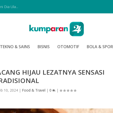
i Dia Ula...
TEKNO & SAINS
BISNIS
OTOMOTIF
BOLA & SPO
CANG HIJAU LEZATNYA SENSASI
RADISIONAL
eb 10, 2024
|
Food & Travel
|
0
|