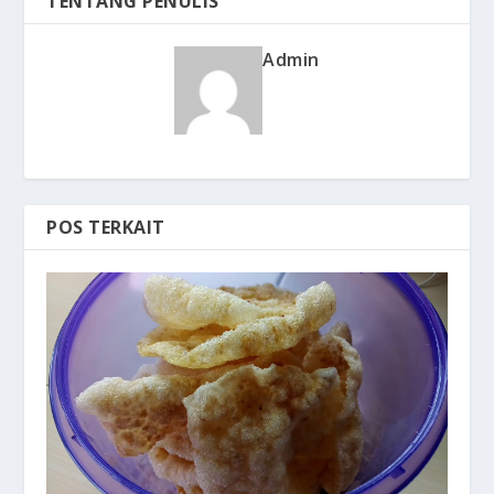
TENTANG PENULIS
Admin
POS TERKAIT