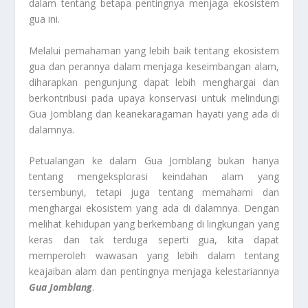
dalam tentang betapa pentingnya menjaga ekosistem
gua ini.
Melalui pemahaman yang lebih baik tentang ekosistem
gua dan perannya dalam menjaga keseimbangan alam,
diharapkan pengunjung dapat lebih menghargai dan
berkontribusi pada upaya konservasi untuk melindungi
Gua Jomblang dan keanekaragaman hayati yang ada di
dalamnya.
Petualangan ke dalam Gua Jomblang bukan hanya
tentang mengeksplorasi keindahan alam yang
tersembunyi, tetapi juga tentang memahami dan
menghargai ekosistem yang ada di dalamnya. Dengan
melihat kehidupan yang berkembang di lingkungan yang
keras dan tak terduga seperti gua, kita dapat
memperoleh wawasan yang lebih dalam tentang
keajaiban alam dan pentingnya menjaga kelestariannya
Gua Jomblang
.