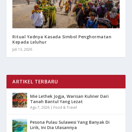
Ritual Yadnya Kasada Simbol Penghormatan
Kepada Leluhur
Juli 13, 2026
ARTIKEL TERBARU
Mie Lethek Jogja, Warisan Kuliner Dari
Tanah Bantul Yang Lezat
Agu 7, 2026
|
Food & Travel
Pesona Pulau Sulawesi Yang Banyak Di
Lirik, Ini Dia Ulasannya