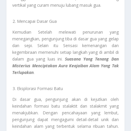
vertikal yang curam menuju lubang masuk gua.
Mencapai Dasar Gua
Kemudian Setelah melewati penurunan yang
menegangkan, pengunjung tiba di dasar gua yang gelap
dan sepi. Selain itu Sensasi kemenangan dan
kegembiraan memenuhi setiap langkah yang di ambil di
dalam gua yang luas ini.
Suasana Yang Tenang Dan
Misterius Menciptakan Aura Keajaiban Alam Yang Tak
Terlupakan
.
Eksplorasi Formasi Batu
Di dasar gua, pengunjung akan di kejutkan oleh
keindahan formasi batu stalaktit dan stalakmit yang
menakjubkan. Dengan pencahayaan yang lembut,
pengunjung dapat mengagumi detail-detail unik dan
keindahan alam yang terbentuk selama ribuan tahun.