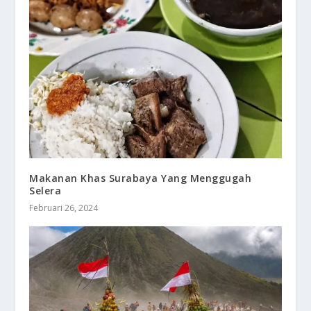
Makanan Khas Surabaya Yang Menggugah
Selera
Februari 26, 2024