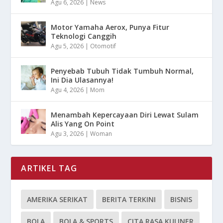
Agu 6, 2026
|
News
Motor Yamaha Aerox, Punya Fitur
Teknologi Canggih
Agu 5, 2026
|
Otomotif
Penyebab Tubuh Tidak Tumbuh Normal,
Ini Dia Ulasannya!
Agu 4, 2026
|
Mom
Menambah Kepercayaan Diri Lewat Sulam
Alis Yang On Point
Agu 3, 2026
|
Woman
ARTIKEL TAG
AMERIKA SERIKAT
BERITA TERKINI
BISNIS
BOLA
BOLA & SPORTS
CITA RASA KULINER