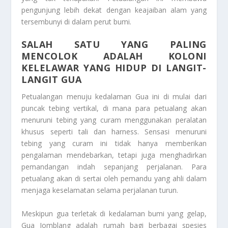
pengunjung lebih dekat dengan keajaiban alam yang
tersembunyi di dalam perut bumi.
SALAH SATU YANG PALING
MENCOLOK ADALAH KOLONI
KELELAWAR YANG HIDUP DI LANGIT-
LANGIT GUA
Petualangan menuju kedalaman Gua ini di mulai dari
puncak tebing vertikal, di mana para petualang akan
menuruni tebing yang curam menggunakan peralatan
khusus seperti tali dan harness. Sensasi menuruni
tebing yang curam ini tidak hanya memberikan
pengalaman mendebarkan, tetapi juga menghadirkan
pemandangan indah sepanjang perjalanan. Para
petualang akan di sertai oleh pemandu yang ahli dalam
menjaga keselamatan selama perjalanan turun.
Meskipun gua terletak di kedalaman bumi yang gelap,
Gua Jomblang adalah rumah bagi berbagai spesies