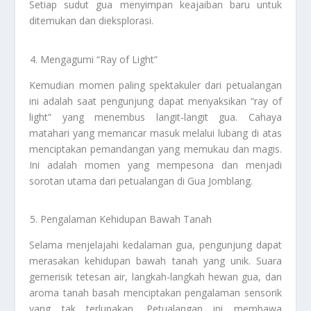
Setiap sudut gua menyimpan keajaiban baru untuk
ditemukan dan dieksplorasi.
Mengagumi “Ray of Light”
Kemudian momen paling spektakuler dari petualangan
ini adalah saat pengunjung dapat menyaksikan “ray of
light” yang menembus langit-langit gua. Cahaya
matahari yang memancar masuk melalui lubang di atas
menciptakan pemandangan yang memukau dan magis.
Ini adalah momen yang mempesona dan menjadi
sorotan utama dari petualangan di Gua Jomblang.
Pengalaman Kehidupan Bawah Tanah
Selama menjelajahi kedalaman gua, pengunjung dapat
merasakan kehidupan bawah tanah yang unik. Suara
gemerisik tetesan air, langkah-langkah hewan gua, dan
aroma tanah basah menciptakan pengalaman sensorik
yang tak terlupakan. Petualangan ini membawa