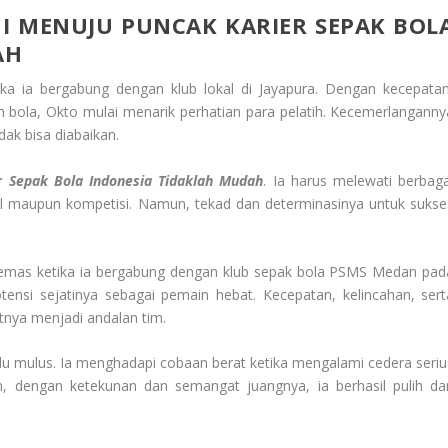
I MENUJU PUNCAK KARIER SEPAK BOL
AH
ka ia bergabung dengan klub lokal di Jayapura. Dengan kecepatan
 bola, Okto mulai menarik perhatian para pelatih. Kecemerlanganny
ak bisa diabaikan.
r Sepak Bola Indonesia Tidaklah Mudah
. Ia harus melewati berbaga
ial maupun kompetisi. Namun, tekad dan determinasinya untuk sukse
mas ketika ia bergabung dengan klub sepak bola PSMS Medan pad
otensi sejatinya sebagai pemain hebat. Kecepatan, kelincahan, sert
nya menjadi andalan tim.
alu mulus. Ia menghadapi cobaan berat ketika mengalami cedera seriu
 dengan ketekunan dan semangat juangnya, ia berhasil pulih da