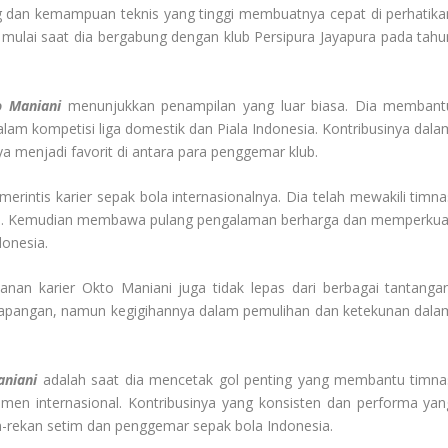
ng dan kemampuan teknis yang tinggi membuatnya cepat di perhatika
i mulai saat dia bergabung dengan klub Persipura Jayapura pada tahu
o Maniani
menunjukkan penampilan yang luar biasa. Dia membant
lam kompetisi liga domestik dan Piala Indonesia. Kontribusinya dala
menjadi favorit di antara para penggemar klub.
merintis karier sepak bola internasionalnya. Dia telah mewakili timna
nal. Kemudian membawa pulang pengalaman berharga dan memperkua
donesia.
lanan karier Okto Maniani juga tidak lepas dari berbagai tantangan
lapangan, namun kegigihannya dalam pemulihan dan ketekunan dala
aniani
adalah saat dia mencetak gol penting yang membantu timna
men internasional. Kontribusinya yang konsisten dan performa yan
rekan setim dan penggemar sepak bola Indonesia.