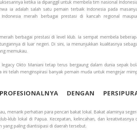
ksesannya ketika ia dipanggil untuk membela tim nasional Indonesia
wa ia adalah salah satu pemain terbaik Indonesia pada masanya
Indonesia meraih berbagai prestasi di kancah regional maupu
a meraih berbagai prestasi di level klub. Ia sempat membela beberap
ngannya di luar negeri. Di sini, ia menunjukkan kualitasnya sebaga
yang memukau.
u, legacy Okto Maniani tetap terus bergaung dalam dunia sepak bol
ga ini telah menginspirasi banyak pemain muda untuk mengejar mimp
ROFESIONALNYA DENGAN PERSIPUR
au, menarik perhatian para pencari bakat lokal. Bakat alaminya seger
ub-klub lokal di Papua. Kecepatan, kelincahan, dan kreativitasnya d
ang paling diantisipasi di daerah tersebut.