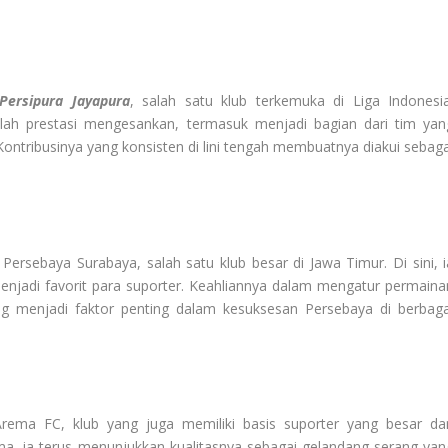
Persipura Jayapura
, salah satu klub terkemuka di Liga Indonesia
mlah prestasi mengesankan, termasuk menjadi bagian dari tim yan
 Kontribusinya yang konsisten di lini tengah membuatnya diakui sebaga
ersebaya Surabaya, salah satu klub besar di Jawa Timur. Di sini, i
enjadi favorit para suporter. Keahliannya dalam mengatur permaina
menjadi faktor penting dalam kesuksesan Persebaya di berbaga
ema FC, klub yang juga memiliki basis suporter yang besar da
ema, ia terus menunjukkan kualitasnya sebagai gelandang serang yan