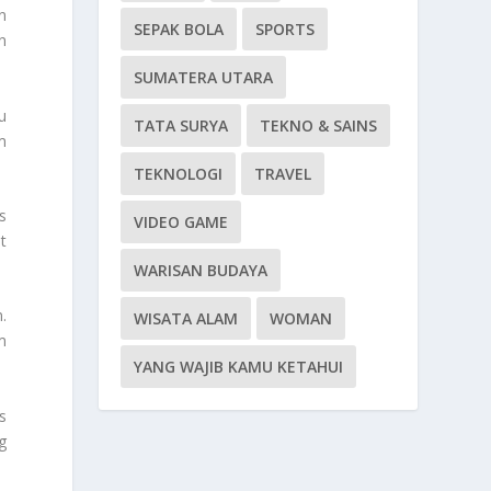
n
SEPAK BOLA
SPORTS
n
SUMATERA UTARA
u
TATA SURYA
TEKNO & SAINS
m
TEKNOLOGI
TRAVEL
s
VIDEO GAME
t
WARISAN BUDAYA
.
WISATA ALAM
WOMAN
m
YANG WAJIB KAMU KETAHUI
s
g