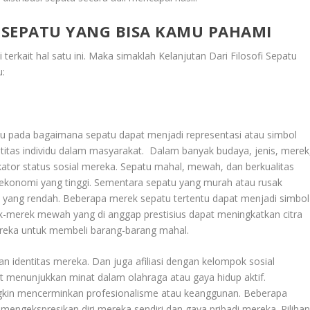
I SEPATU YANG BISA KAMU PAHAMI
 terkait hal satu ini. Maka simaklah
Kelanjutan Dari Filosofi Sepatu
u:
acu pada bagaimana sepatu dapat menjadi representasi atau simbol
ntitas individu dalam masyarakat. Dalam banyak budaya, jenis, merek
kator status sosial mereka. Sepatu mahal, mewah, dan berkualitas
us ekonomi yang tinggi. Sementara sepatu yang murah atau rusak
al yang rendah. Beberapa merek sepatu tertentu dapat menjadi simbol
ek-merek mewah yang di anggap prestisius dapat meningkatkan citra
eka untuk membeli barang-barang mahal.
n identitas mereka. Dan juga afiliasi dengan kelompok sosial
at menunjukkan minat dalam olahraga atau gaya hidup aktif.
gkin mencerminkan profesionalisme atau keanggunan. Beberapa
mengekspresikan diri mereka sendiri dan gaya pribadi mereka. Piliha