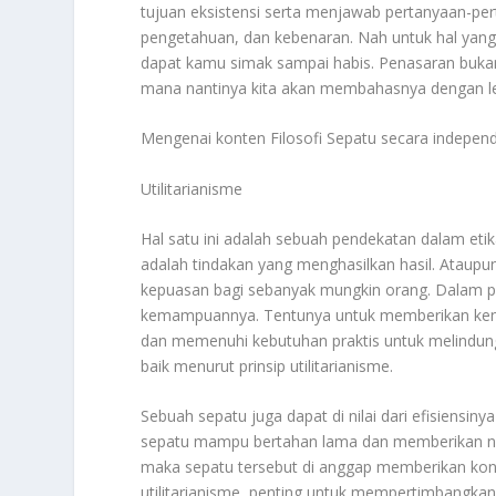
tujuan eksistensi serta menjawab pertanyaan-pert
pengetahuan, dan kebenaran. Nah untuk hal yang
dapat kamu simak sampai habis. Penasaran bukan 
mana nantinya kita akan membahasnya dengan 
Mengenai konten
Filosofi Sepatu
secara independe
Utilitarianisme
Hal satu ini adalah sebuah pendekatan dalam etik
adalah tindakan yang menghasilkan hasil. Ataup
kepuasan bagi sebanyak mungkin orang. Dalam persp
kemampuannya. Tentunya untuk memberikan ken
dan memenuhi kebutuhan praktis untuk melindungi
baik menurut prinsip utilitarianisme.
Sebuah sepatu juga dapat di nilai dari efisiensi
sepatu mampu bertahan lama dan memberikan nil
maka sepatu tersebut di anggap memberikan kont
utilitarianisme, penting untuk mempertimbangkan d