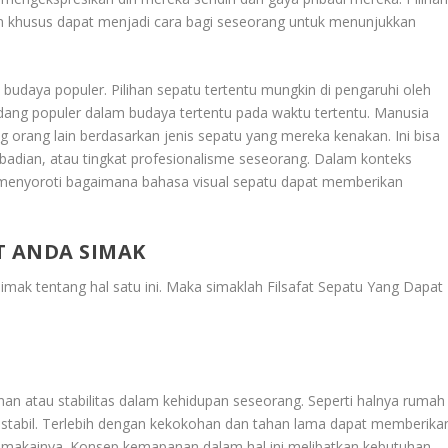
in khusus dapat menjadi cara bagi seseorang untuk menunjukkan
budaya populer. Pilihan sepatu tertentu mungkin di pengaruhi oleh
dang populer dalam budaya tertentu pada waktu tertentu. Manusia
g orang lain berdasarkan jenis sepatu yang mereka kenakan. Ini bisa
ibadian, atau tingkat profesionalisme seseorang. Dalam konteks
tu menyoroti bagaimana bahasa visual sepatu dapat memberikan
T ANDA SIMAK
imak tentang hal satu ini. Maka simaklah
Filsafat Sepatu Yang Dapat
an atau stabilitas dalam kehidupan seseorang. Seperti halnya rumah
stabil. Terlebih dengan kekokohan dan tahan lama dapat memberika
pemakainya. Konsep kemapanan dalam hal ini melibatkan kebutuhan