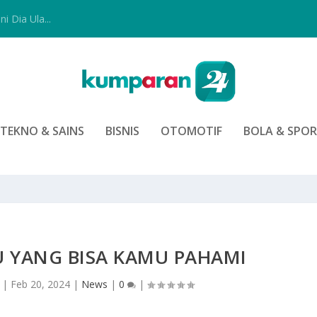
i Dia Ula...
TEKNO & SAINS
BISNIS
OTOMOTIF
BOLA & SPO
U YANG BISA KAMU PAHAMI
|
Feb 20, 2024
|
News
|
0
|