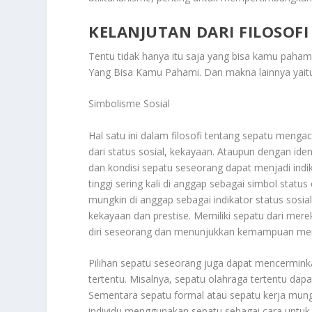
KELANJUTAN DARI FILOSOF
Tentu tidak hanya itu saja yang bisa kamu pahami
Yang Bisa Kamu Pahami
. Dan makna lainnya yait
Simbolisme Sosial
Hal satu ini dalam filosofi tentang sepatu meng
dari status sosial, kekayaan. Ataupun dengan ide
dan kondisi sepatu seseorang dapat menjadi indi
tinggi sering kali di anggap sebagai simbol stat
mungkin di anggap sebagai indikator status sosi
kekayaan dan prestise. Memiliki sepatu dari mer
diri seseorang dan menunjukkan kemampuan mer
Pilihan sepatu seseorang juga dapat mencerminka
tertentu. Misalnya, sepatu olahraga tertentu dap
Sementara sepatu formal atau sepatu kerja mun
individu menggunakan sepatu sebagai cara untuk 