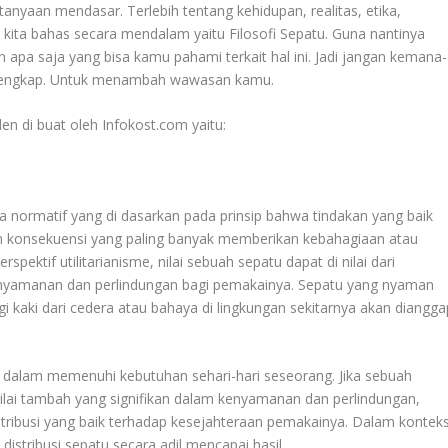
anyaan mendasar. Terlebih tentang kehidupan, realitas, etika,
 kita bahas secara mendalam yaitu
Filosofi Sepatu
. Guna nantinya
apa saja yang bisa kamu pahami terkait hal ini. Jadi jangan kemana-
lengkap. Untuk menambah wawasan kamu.
n di buat oleh Infokost.com yaitu:
a normatif yang di dasarkan pada prinsip bahwa tindakan yang baik
un konsekuensi yang paling banyak memberikan kebahagiaan atau
ektif utilitarianisme, nilai sebuah sepatu dapat di nilai dari
yamanan dan perlindungan bagi pemakainya. Sepatu yang nyaman
 kaki dari cedera atau bahaya di lingkungan sekitarnya akan diangga
nya dalam memenuhi kebutuhan sehari-hari seseorang. Jika sebuah
ai tambah yang signifikan dalam kenyamanan dan perlindungan,
ribusi yang baik terhadap kesejahteraan pemakainya. Dalam kontek
istribusi sepatu secara adil mencapai hasil.