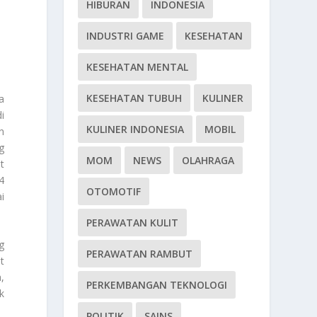
HIBURAN
INDONESIA
INDUSTRI GAME
KESEHATAN
KESEHATAN MENTAL
KESEHATAN TUBUH
KULINER
a
i
KULINER INDONESIA
MOBIL
n
g
MOM
NEWS
OLAHRAGA
t
4
OTOMOTIF
i
PERAWATAN KULIT
g
PERAWATAN RAMBUT
t
,
PERKEMBANGAN TEKNOLOGI
k
POLITIK
SAINS