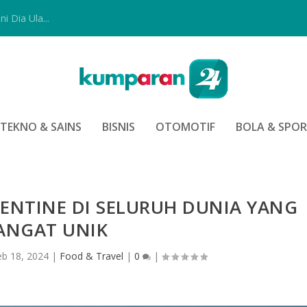
i Dia Ula...
TEKNO & SAINS
BISNIS
OTOMOTIF
BOLA & SPO
LENTINE DI SELURUH DUNIA YANG
ANGAT UNIK
eb 18, 2024
|
Food & Travel
|
0
|