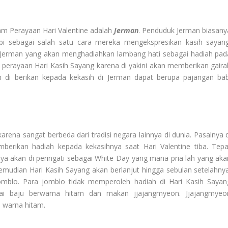
lam Perayaan Hari Valentine adalah
Jerman
. Penduduk Jerman biasany
i sebagai salah satu cara mereka mengekspresikan kasih sayang
 Jerman yang akan menghadiahkan lambang hati sebagai hadiah pad
da perayaan Hari Kasih Sayang karena di yakini akan memberikan gaira
 di berikan kepada kekasih di Jerman dapat berupa pajangan bab
arena sangat berbeda dari tradisi negara lainnya di dunia. Pasalnya d
berikan hadiah kepada kekasihnya saat Hari Valentine tiba. Tepa
ya akan di peringati sebagai White Day yang mana pria lah yang aka
emudian Hari Kasih Sayang akan berlanjut hingga sebulan setelahnya
omblo. Para jomblo tidak memperoleh hadiah di Hari Kasih Sayan
 baju berwarna hitam dan makan jjajangmyeon. Jjajangmyeo
 warna hitam.