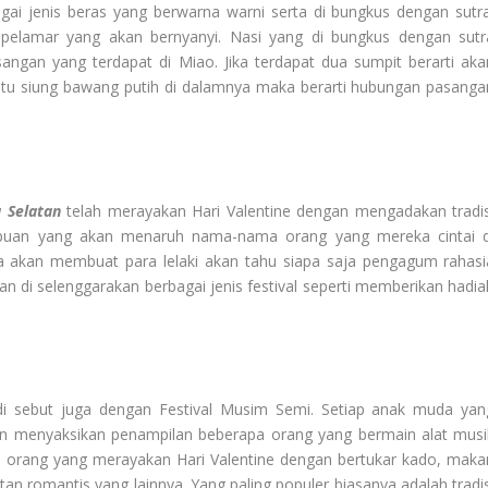
i jenis beras yang berwarna warni serta di bungkus dengan sutra
pelamar yang akan bernyanyi. Nasi yang di bungkus dengan sutr
gan yang terdapat di Miao. Jika terdapat dua sumpit berarti aka
atu siung bawang putih di dalamnya maka berarti hubungan pasanga
a Selatan
telah merayakan Hari Valentine dengan mengadakan tradis
rempuan yang akan menaruh nama-nama orang yang mereka cintai d
a akan membuat para lelaki akan tahu siapa saja pengagum rahasi
kan di selenggarakan berbagai jenis festival seperti memberikan hadia
di sebut juga dengan Festival Musim Semi. Setiap anak muda yan
menyaksikan penampilan beberapa orang yang bermain alat musi
 orang yang merayakan Hari Valentine dengan bertukar kado, maka
n romantis yang lainnya. Yang paling populer biasanya adalah tradis