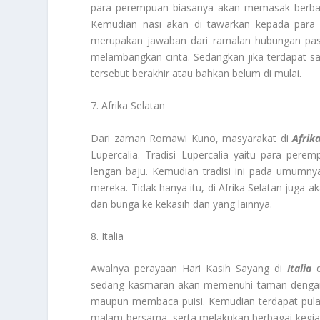
para perempuan biasanya akan memasak berbaga
Kemudian nasi akan di tawarkan kepada para 
merupakan jawaban dari ramalan hubungan pasan
melambangkan cinta. Sedangkan jika terdapat s
tersebut berakhir atau bahkan belum di mulai.
7. Afrika Selatan
Dari zaman Romawi Kuno, masyarakat di
Afrik
Lupercalia. Tradisi Lupercalia yaitu para pe
lengan baju. Kemudian tradisi ini pada umumny
mereka. Tidak hanya itu, di Afrika Selatan juga a
dan bunga ke kekasih dan yang lainnya.
8. Italia
Awalnya perayaan Hari Kasih Sayang di
Italia
sedang kasmaran akan memenuhi taman dengan 
maupun membaca puisi. Kemudian terdapat pula
malam bersama, serta melakukan berbagai kegiata