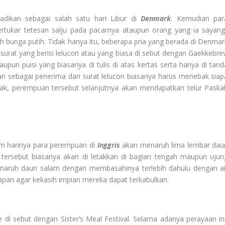
jadikan sebagai salah satu hari Libur di
Denmark
. Kemudian par
tukar tetesan salju pada pacarnya ataupun orang yang ia sayangi
lah bunga putih. Tidak hanya itu, beberapa pria yang berada di Denmar
urat yang berisi lelucon atau yang biasa di sebut dengan Gaekkebrev
aupun puisi yang biasanya di tulis di atas kertas serta hanya di tand
uan sebagai penerima dari surat lelucon biasanya harus menebak siap
nebak, perempuan tersebut selanjutnya akan mendapatkan telur Paska
am harinya para perempuan di
Inggris
akan menaruh lima lembar dau
 tersebut biasanya akan di letakkan di bagian tengah maupun ujun
enaruh daun salam dengan membasahinya terlebih dahulu dengan ai
an agar kekasih impian mereka dapat terkabulkan.
e di sebut dengan Sister’s Meal Festival. Selama adanya perayaan ini