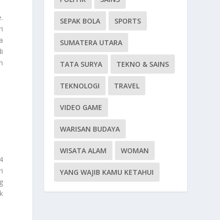
.
SEPAK BOLA
SPORTS
i
a
SUMATERA UTARA
i
n
TATA SURYA
TEKNO & SAINS
TEKNOLOGI
TRAVEL
VIDEO GAME
WARISAN BUDAYA
WISATA ALAM
WOMAN
4
i
YANG WAJIB KAMU KETAHUI
g
k