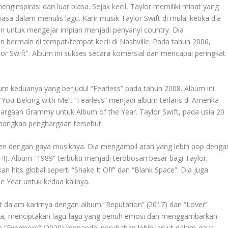
nginspirasi dan luar biasa. Sejak kecil, Taylor memiliki minat yang
sa dalam menulis lagu. Karir musik Taylor Swift di mulai ketika dia
un untuk mengejar impian menjadi penyanyi country. Dia
bermain di tempat-tempat kecil di Nashville. Pada tahun 2006,
lor Swift”. Album ini sukses secara komersial dan mencapai peringkat
m keduanya yang berjudul “Fearless” pada tahun 2008. Album ini
“You Belong with Me”. “Fearless” menjadi album terlaris di Amerika
rgaan Grammy untuk Album of the Year. Taylor Swift, pada usia 20
nangkan penghargaan tersebut.
en dengan gaya musiknya. Dia mengambil arah yang lebih pop denga
4). Album “1989” terbukti menjadi terobosan besar bagi Taylor,
hits global seperti “Shake It Off” dan “Blank Space”. Dia juga
Year untuk kedua kalinya.
ut dalam karirnya dengan album “Reputation” (2017) dan “Lover”
iknya, menciptakan lagu-lagu yang penuh emosi dan menggambarkan
an “Evermore” (2020) menandai perubahan lebih lanjut dalam gaya