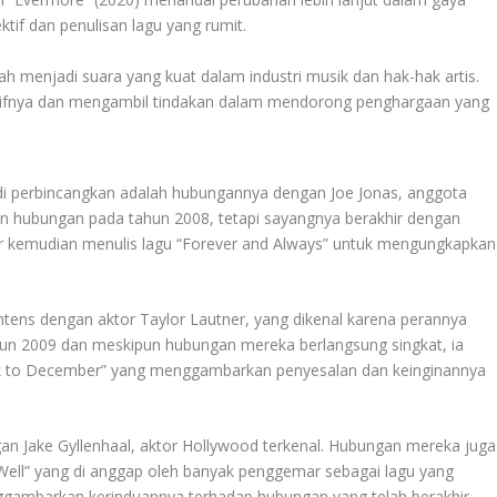
tif dan penulisan lagu yang rumit.
lah menjadi suara yang kuat dalam industri musik dan hak-hak artis.
tifnya dan mengambil tindakan dalam mendorong penghargaan yang
i perbincangkan adalah hubungannya dengan Joe Jonas, anggota
in hubungan pada tahun 2008, tetapi sayangnya berakhir dengan
lor kemudian menulis lagu “Forever and Always” untuk mengungkapkan
ntens dengan aktor Taylor Lautner, yang dikenal karena perannya
ahun 2009 dan meskipun hubungan mereka berlangsung singkat, ia
ck to December” yang menggambarkan penyesalan dan keinginannya
an Jake Gyllenhaal, aktor Hollywood terkenal. Hubungan mereka juga
o Well” yang di anggap oleh banyak penggemar sebagai lagu yang
menggambarkan kerinduannya terhadap hubungan yang telah berakhir