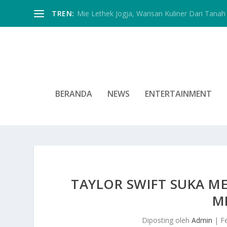
TREN:
Mie Lethek Jogja, Warisan Kuliner Dari Tanah 
BERANDA
NEWS
ENTERTAINMENT
TAYLOR SWIFT SUKA M
M
Diposting oleh
Admin
|
F