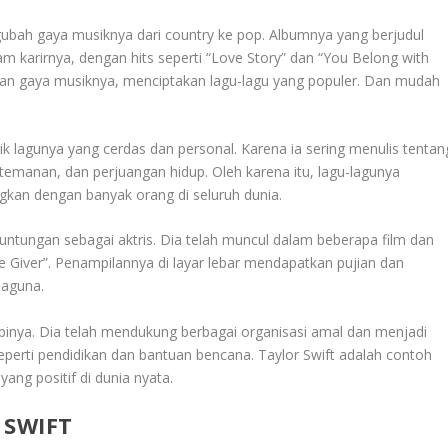
gubah gaya musiknya dari country ke pop. Albumnya yang berjudul
lam karirnya, dengan hits seperti “Love Story” dan “You Belong with
 dan gaya musiknya, menciptakan lagu-lagu yang populer. Dan mudah
-lirik lagunya yang cerdas dan personal. Karena ia sering menulis tentan
temanan, dan perjuangan hidup. Oleh karena itu, lagu-lagunya
kan dengan banyak orang di seluruh dunia.
runtungan sebagai aktris. Dia telah muncul dalam beberapa film dan
he Giver”. Penampilannya di layar lebar mendapatkan pujian dan
baguna.
ropinya. Dia telah mendukung berbagai organisasi amal dan menjadi
perti pendidikan dan bantuan bencana. Taylor Swift adalah contoh
ang positif di dunia nyata.
 SWIFT