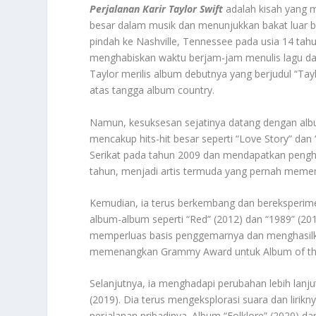
Perjalanan Karir Taylor Swift
adalah kisah yang me
besar dalam musik dan menunjukkan bakat luar bia
pindah ke Nashville, Tennessee pada usia 14 tah
menghabiskan waktu berjam-jam menulis lagu dan 
Taylor merilis album debutnya yang berjudul “Tay
atas tangga album country.
Namun, kesuksesan sejatinya datang dengan albu
mencakup hits-hit besar seperti “Love Story” dan 
Serikat pada tahun 2009 dan mendapatkan pengha
tahun, menjadi artis termuda yang pernah meme
Kemudian, ia terus berkembang dan bereksperim
album-album seperti “Red” (2012) dan “1989” (201
memperluas basis penggemarnya dan menghasilkan 
memenangkan Grammy Award untuk Album of the 
Selanjutnya, ia menghadapi perubahan lebih lanj
(2019). Dia terus mengeksplorasi suara dan lir
perjalanan pribadinya. Album “Folklore” (2020) d