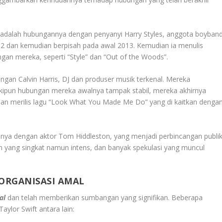
an adalah hubungannya dengan penyanyi Harry Styles, anggota boyban
2 dan kemudian berpisah pada awal 2013. Kemudian ia menulis
ngan mereka, seperti “Style” dan “Out of the Woods”.
engan Calvin Harris, DJ dan produser musik terkenal. Mereka
kipun hubungan mereka awalnya tampak stabil, mereka akhirnya
ian merilis lagu “Look What You Made Me Do” yang di kaitkan denga
nnya dengan aktor Tom Hiddleston, yang menjadi perbincangan publi
n yang singkat namun intens, dan banyak spekulasi yang muncul
ORGANISASI AMAL
al
dan telah memberikan sumbangan yang signifikan. Beberapa
ylor Swift antara lain: