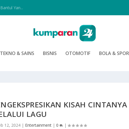
Bantul Yan...
TEKNO & SAINS
BISNIS
OTOMOTIF
BOLA & SPO
ENGEKSPRESIKAN KISAH CINTANYA
ELALUI LAGU
eb 12, 2024
|
Entertainment
|
0
|