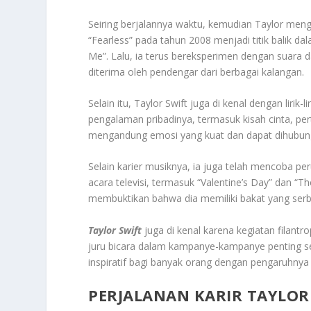
Seiring berjalannya waktu, kemudian Taylor men
“Fearless” pada tahun 2008 menjadi titik balik da
Me”. Lalu, ia terus bereksperimen dengan suara
diterima oleh pendengar dari berbagai kalangan.
Selain itu, Taylor Swift juga di kenal dengan lirik
pengalaman pribadinya, termasuk kisah cinta, per
mengandung emosi yang kuat dan dapat dihubung
Selain karier musiknya, ia juga telah mencoba pe
acara televisi, termasuk “Valentine’s Day” dan “T
membuktikan bahwa dia memiliki bakat yang ser
Taylor Swift
juga di kenal karena kegiatan filant
juru bicara dalam kampanye-kampanye penting se
inspiratif bagi banyak orang dengan pengaruhnya y
PERJALANAN KARIR TAYLOR