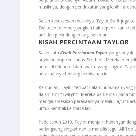
musiknya, dengan pendekatan yang lebih introspek
Selain kesuksesan musiknya, Taylor Swift juga te
Dia telah memperjuangkan hak kepemilikan krea
adil dan perlindungan bagi seniman.
KISAH PERCINTAAN TAYLOR
Salah satu
Kisah Percintaan Taylor
yang banyak d
boyband populer, Jonas Brothers. Mereka menjal
putus di telepon dalam waktu yang singkat. Tay
perasaannya tentang perpisahan ini.
Kemudian, Taylor terlibat dalam hubungan yang i
dalam film “Twilight”. Mereka berkencan pada t
mengekspresikan perasaannya melalui lagu “Ba
untuk kembali ke masa lalu.
Pada tahun 2010, Taylor menjalin hubungan deng
berlangsung singkat dan ia menulis lagu “All To
terinspirasi dari cerita cinta mereka. Lagu ini 