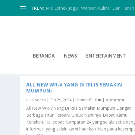
TREN:
Mie Lethek Jogja, Warisan Kuliner Dari Tanah 
BERANDA
NEWS
ENTERTAINMENT
TAG:
RILIS
ALL NEW WR-V YANG DI RILIS SEMAKIN
MUMPUNI
oleh
Admin
|
Feb 29, 2024
|
Otomotif
|
0
|
All New WR-V Yang Di Rilis Semakin Mumpuni Dengan
Berbagai Fitur Terbaru Untuk Nantinya Dapat Kamu
Kenakan. Hai sobat Kumparan 24 yang selalu setia den
informasi yang selalu kami hadirkan. Nah pada kesemp