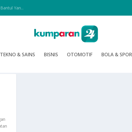
Bantul Yan...
TEKNO & SAINS
BISNIS
OTOMOTIF
BOLA & SPO
gan
atan