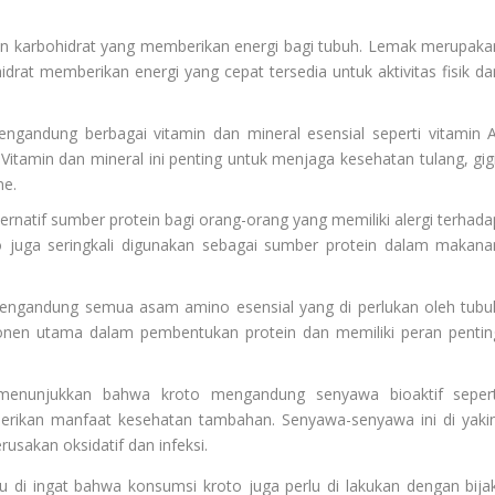
 karbohidrat yang memberikan energi bagi tubuh. Lemak merupaka
drat memberikan energi yang cepat tersedia untuk aktivitas fisik da
gandung berbagai vitamin dan mineral esensial seperti vitamin A
 Vitamin dan mineral ini penting untuk menjaga kesehatan tulang, gigi
me.
ernatif sumber protein bagi orang-orang yang memiliki alergi terhada
to juga seringkali digunakan sebagai sumber protein dalam makana
ngandung semua asam amino esensial yang di perlukan oleh tubu
nen utama dalam pembentukan protein dan memiliki peran pentin
menunjukkan bahwa kroto mengandung senyawa bioaktif sepert
berikan manfaat kesehatan tambahan. Senyawa-senyawa ini di yakin
rusakan oksidatif dan infeksi.
 di ingat bahwa konsumsi kroto juga perlu di lakukan dengan bijak