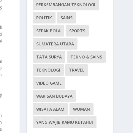
PERKEMBANGAN TEKNOLOGI
g
POLITIK
SAINS
i
SEPAK BOLA
SPORTS
i
i
SUMATERA UTARA
TATA SURYA
TEKNO & SAINS
i
o
TEKNOLOGI
TRAVEL
o
VIDEO GAME
i
WARISAN BUDAYA
WISATA ALAM
WOMAN
n
n
YANG WAJIB KAMU KETAHUI
a