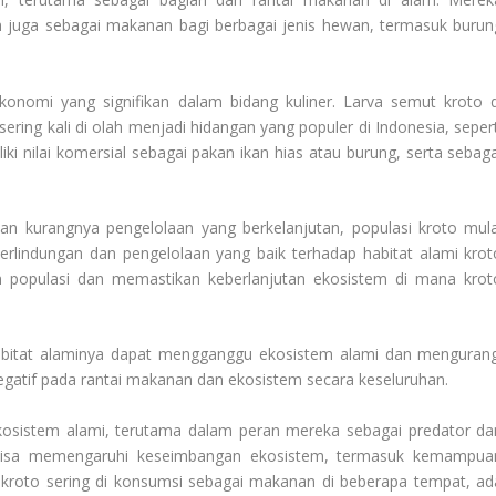
 juga sebagai makanan bagi berbagai jenis hewan, termasuk burun
ekonomi yang signifikan dalam bidang kuliner. Larva semut kroto d
ering kali di olah menjadi hidangan yang populer di Indonesia, sepert
ki nilai komersial sebagai pakan ikan hias atau burung, serta sebaga
n kurangnya pengelolaan yang berkelanjutan, populasi kroto mula
erlindungan dan pengelolaan yang baik terhadap habitat alami krot
n populasi dan memastikan keberlanjutan ekosistem di mana krot
abitat alaminya dapat mengganggu ekosistem alami dan mengurang
negatif pada rantai makanan dan ekosistem secara keseluruhan.
kosistem alami, terutama dalam peran mereka sebagai predator da
 bisa memengaruhi keseimbangan ekosistem, termasuk kemampua
 kroto sering di konsumsi sebagai makanan di beberapa tempat, ad