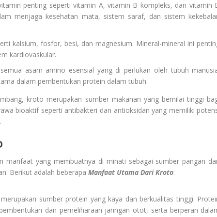
amin penting seperti vitamin A, vitamin B kompleks, dan vitamin E
 dalam menjaga kesehatan mata, sistem saraf, dan sistem kekebala
i kalsium, fosfor, besi, dan magnesium. Mineral-mineral ini pentin
em kardiovaskular.
emua asam amino esensial yang di perlukan oleh tubuh manusia
ama dalam pembentukan protein dalam tubuh.
imbang, kroto merupakan sumber makanan yang bernilai tinggi bag
wa bioaktif seperti antibakteri dan antioksidan yang memiliki potens
.
O
gam manfaat yang membuatnya di minati sebagai sumber pangan da
. Berikut adalah beberapa
Manfaat Utama Dari Kroto
:
merupakan sumber protein yang kaya dan berkualitas tinggi. Protei
k pembentukan dan pemeliharaan jaringan otot, serta berperan dala