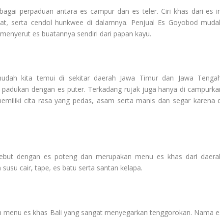
bagai perpaduan antara es campur dan es teler. Ciri khas dari es in
ukat, serta cendol hunkwee di dalamnya. Penjual Es Goyobod muda
menyerut es buatannya sendiri dari papan kayu.
dah kita temui di sekitar daerah Jawa Timur dan Jawa Tengah
i padukan dengan es puter. Terkadang rujak juga hanya di campurka
memiliki cita rasa yang pedas, asam serta manis dan segar karena d
sebut dengan es poteng dan merupakan menu es khas dari daera
usu cair, tape, es batu serta santan kelapa.
n menu es khas Bali yang sangat menyegarkan tenggorokan. Nama e