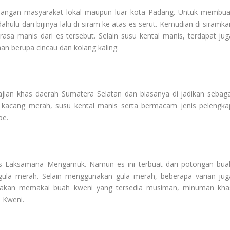
langan masyarakat lokal maupun luar kota Padang. Untuk membua
ahulu dari bijinya lalu di siram ke atas es serut. Kemudian di siramka
sa manis dari es tersebut. Selain susu kental manis, terdapat jug
an berupa cincau dan kolang kaling.
jian khas daerah Sumatera Selatan dan biasanya di jadikan sebaga
n, kacang merah, susu kental manis serta bermacam jenis pelengka
pe.
Es Laksamana Mengamuk. Namun es ini terbuat dari potongan bua
gula merah. Selain menggunakan gula merah, beberapa varian jug
enakan memakai buah kweni yang tersedia musiman, minuman kha
 Kweni.