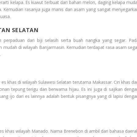
berarti kelapa. Es kuwut terbuat dari bahan melon, daging kelapa muda
up gula. Kemudian rasanya juga manis dan asam yang sangat menyegarka
puasa.
NTAN SELATAN
 perpaduan dari biji selasih serta buah nangka yang segar. Pad
an mudah di wilayah Banjarmasin. Kemudian terdapat rasa asam sega
.
es khas di wilayah Sulawesi Selatan terutama Makassar. Ciri khas dar
onan tepung terigu dan berwarna hijau. Es ini juga di sajikan denga
sang ijo dari es lainnya adalah bentuk pisangnya yang di lapisi denga
s khas wilayah Manado. Nama Brenebon di ambil dari bahasa daera