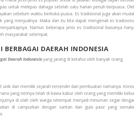
 pas untuk melepas dahaga setelah satu harian penuh berpuasa. Ole
 jajakan sebelum waktu berbuka puasa. Es tradisional juga akan muda
 yang menjualnya. Maka dari itu kita dapat mengenali es tradisiona
menyantapnya. Namun beberapa jenis es tradisional biasanya hany
oleh masyarakat setempat.
RI BERBAGAI DAERAH INDONESIA
bagai Daerah Indonesia
yang jarang di ketahui oleh banyak orang.
t unik dan memilik sejarah tersendiri dari pembuatan namanya. Kono
ana yang istrinya telah di bawa kabur oleh orang yang memiliki kebu
lanjutnya di olah oleh warga setempat menjadi minuman segar denga
an di campurkan dengan santan dan gula pasir yang semaki
i.