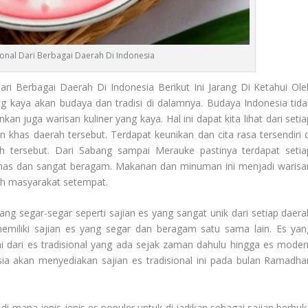
sional Dari Berbagai Daerah Di Indonesia
i Berbagai Daerah Di Indonesia Berikut Ini Jarang Di Ketahui Ole
 kaya akan budaya dan tradisi di dalamnya. Budaya Indonesia tida
an juga warisan kuliner yang kaya. Hal ini dapat kita lihat dari setia
has daerah tersebut. Terdapat keunikan dan cita rasa tersendiri d
tersebut. Dari Sabang sampai Merauke pastinya terdapat setia
has dan sangat beragam. Makanan dan minuman ini menjadi warisa
leh masyarakat setempat.
ng segar-segar seperti sajian es yang sangat unik dari setiap daera
memiliki sajian es yang segar dan beragam satu sama lain. Es yan
i dari es tradisional yang ada sejak zaman dahulu hingga es moder
ia akan menyediakan sajian es tradisional ini pada bulan Ramadha
mana jenis-jenis es populer untuk di jadikan sebagai sajian berbuk