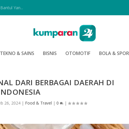
Bantul Yan...
TEKNO & SAINS
BISNIS
OTOMOTIF
BOLA & SPO
ONAL DARI BERBAGAI DAERAH DI
INDONESIA
eb 26, 2024
|
Food & Travel
|
0
|