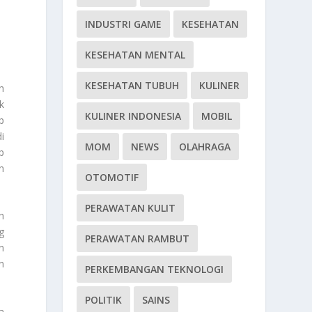
INDUSTRI GAME
KESEHATAN
KESEHATAN MENTAL
KESEHATAN TUBUH
KULINER
h
k
KULINER INDONESIA
MOBIL
p
i
MOM
NEWS
OLAHRAGA
p
n
OTOMOTIF
PERAWATAN KULIT
h
g
PERAWATAN RAMBUT
n
n
PERKEMBANGAN TEKNOLOGI
POLITIK
SAINS
a