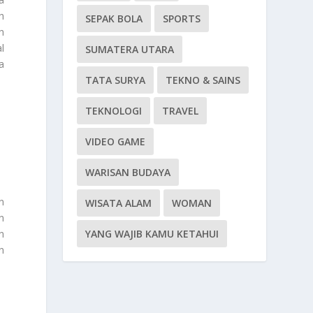
h
SEPAK BOLA
SPORTS
h
l
SUMATERA UTARA
a
TATA SURYA
TEKNO & SAINS
TEKNOLOGI
TRAVEL
VIDEO GAME
WARISAN BUDAYA
n
WISATA ALAM
WOMAN
n
n
YANG WAJIB KAMU KETAHUI
n