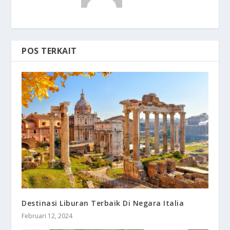
POS TERKAIT
Destinasi Liburan Terbaik Di Negara Italia
Februari 12, 2024