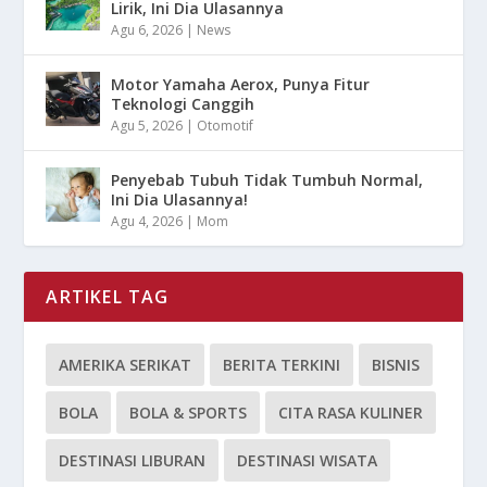
Lirik, Ini Dia Ulasannya
Agu 6, 2026
|
News
Motor Yamaha Aerox, Punya Fitur
Teknologi Canggih
Agu 5, 2026
|
Otomotif
Penyebab Tubuh Tidak Tumbuh Normal,
Ini Dia Ulasannya!
Agu 4, 2026
|
Mom
ARTIKEL TAG
AMERIKA SERIKAT
BERITA TERKINI
BISNIS
BOLA
BOLA & SPORTS
CITA RASA KULINER
DESTINASI LIBURAN
DESTINASI WISATA