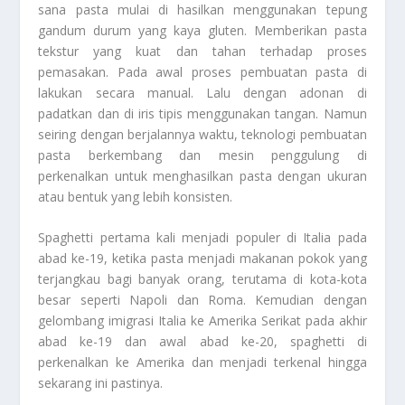
sana pasta mulai di hasilkan menggunakan tepung
gandum durum yang kaya gluten. Memberikan pasta
tekstur yang kuat dan tahan terhadap proses
pemasakan. Pada awal proses pembuatan pasta di
lakukan secara manual. Lalu dengan adonan di
padatkan dan di iris tipis menggunakan tangan. Namun
seiring dengan berjalannya waktu, teknologi pembuatan
pasta berkembang dan mesin penggulung di
perkenalkan untuk menghasilkan pasta dengan ukuran
atau bentuk yang lebih konsisten.
Spaghetti pertama kali menjadi populer di Italia pada
abad ke-19, ketika pasta menjadi makanan pokok yang
terjangkau bagi banyak orang, terutama di kota-kota
besar seperti Napoli dan Roma. Kemudian dengan
gelombang imigrasi Italia ke Amerika Serikat pada akhir
abad ke-19 dan awal abad ke-20, spaghetti di
perkenalkan ke Amerika dan menjadi terkenal hingga
sekarang ini pastinya.