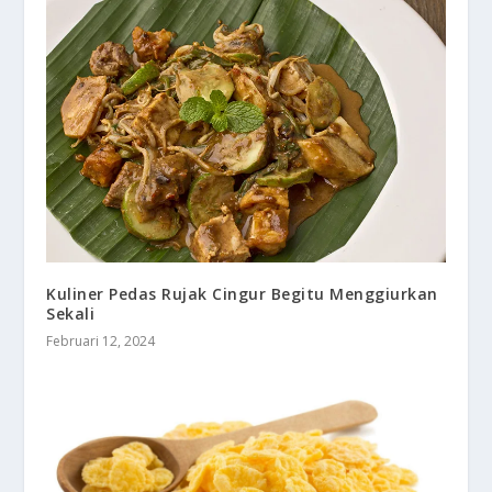
Kuliner Pedas Rujak Cingur Begitu Menggiurkan
Sekali
Februari 12, 2024