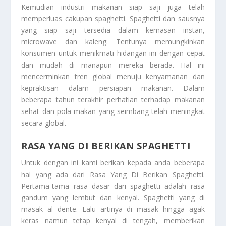
Kemudian industri makanan siap saji juga telah
memperluas cakupan spaghetti. Spaghetti dan sausnya
yang siap saji tersedia dalam kemasan instan,
microwave dan kaleng. Tentunya memungkinkan
konsumen untuk menikmati hidangan ini dengan cepat
dan mudah di manapun mereka berada. Hal ini
mencerminkan tren global menuju kenyamanan dan
kepraktisan dalam persiapan makanan. Dalam
beberapa tahun terakhir perhatian terhadap makanan
sehat dan pola makan yang seimbang telah meningkat
secara global.
RASA YANG DI BERIKAN SPAGHETTI
Untuk dengan ini kami berikan kepada anda beberapa
hal yang ada dari
Rasa Yang Di Berikan Spaghetti
.
Pertama-tama rasa dasar dari spaghetti adalah rasa
gandum yang lembut dan kenyal. Spaghetti yang di
masak al dente. Lalu artinya di masak hingga agak
keras namun tetap kenyal di tengah, memberikan