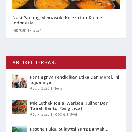
Nasi Padang Memasuki Kelezatan Kuliner
Indonesia
Februari 17, 2024
ARTIKEL TERBARU
Pentingnya Pendidikan Etika Dan Moral, Ini
tujuannya!
Agu 8, 2026
|
News
Mie Lethek Jogja, Warisan Kuliner Dari
Tanah Bantul Yang Lezat
Agu 7, 2026
|
Food & Travel
Pesona Pulau Sulawesi Yang Banyak Di