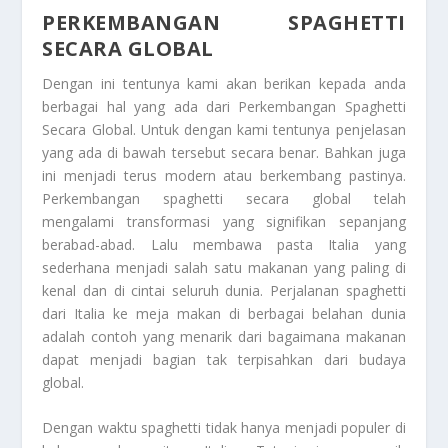
PERKEMBANGAN SPAGHETTI
SECARA GLOBAL
Dengan ini tentunya kami akan berikan kepada anda
berbagai hal yang ada dari
Perkembangan Spaghetti
Secara Global
. Untuk dengan kami tentunya penjelasan
yang ada di bawah tersebut secara benar. Bahkan juga
ini menjadi terus modern atau berkembang pastinya.
Perkembangan spaghetti secara global telah
mengalami transformasi yang signifikan sepanjang
berabad-abad. Lalu membawa pasta Italia yang
sederhana menjadi salah satu makanan yang paling di
kenal dan di cintai seluruh dunia. Perjalanan spaghetti
dari Italia ke meja makan di berbagai belahan dunia
adalah contoh yang menarik dari bagaimana makanan
dapat menjadi bagian tak terpisahkan dari budaya
global.
Dengan waktu spaghetti tidak hanya menjadi populer di