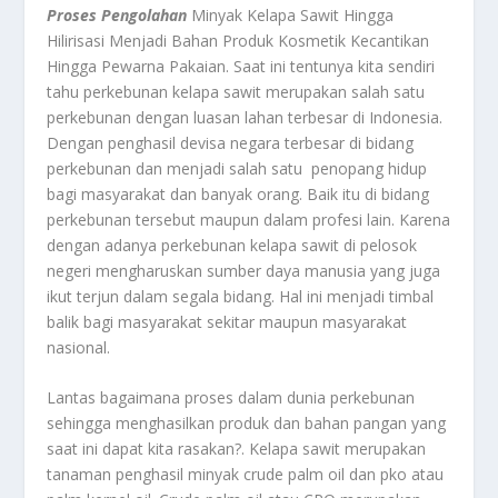
Proses Pengolahan
Minyak Kelapa Sawit Hingga
Hilirisasi Menjadi Bahan Produk Kosmetik Kecantikan
Hingga Pewarna Pakaian. Saat ini tentunya kita sendiri
tahu perkebunan kelapa sawit merupakan salah satu
perkebunan dengan luasan lahan terbesar di Indonesia.
Dengan penghasil devisa negara terbesar di bidang
perkebunan dan menjadi salah satu penopang hidup
bagi masyarakat dan banyak orang. Baik itu di bidang
perkebunan tersebut maupun dalam profesi lain. Karena
dengan adanya perkebunan kelapa sawit di pelosok
negeri mengharuskan sumber daya manusia yang juga
ikut terjun dalam segala bidang. Hal ini menjadi timbal
balik bagi masyarakat sekitar maupun masyarakat
nasional.
Lantas bagaimana proses dalam dunia perkebunan
sehingga menghasilkan produk dan bahan pangan yang
saat ini dapat kita rasakan?. Kelapa sawit merupakan
tanaman penghasil minyak crude palm oil dan pko atau