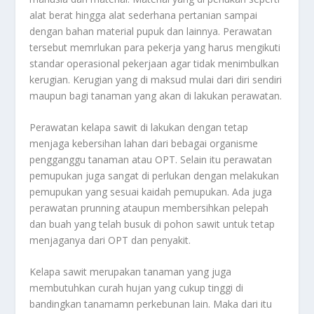
alat berat hingga alat sederhana pertanian sampai
dengan bahan material pupuk dan lainnya. Perawatan
tersebut memrlukan para pekerja yang harus mengikuti
standar operasional pekerjaan agar tidak menimbulkan
kerugian. Kerugian yang di maksud mulai dari diri sendiri
maupun bagi tanaman yang akan di lakukan perawatan.
Perawatan kelapa sawit di lakukan dengan tetap
menjaga kebersihan lahan dari bebagai organisme
pengganggu tanaman atau OPT. Selain itu perawatan
pemupukan juga sangat di perlukan dengan melakukan
pemupukan yang sesuai kaidah pemupukan. Ada juga
perawatan prunning ataupun membersihkan pelepah
dan buah yang telah busuk di pohon sawit untuk tetap
menjaganya dari OPT dan penyakit.
Kelapa sawit merupakan tanaman yang juga
membutuhkan curah hujan yang cukup tinggi di
bandingkan tanamamn perkebunan lain. Maka dari itu