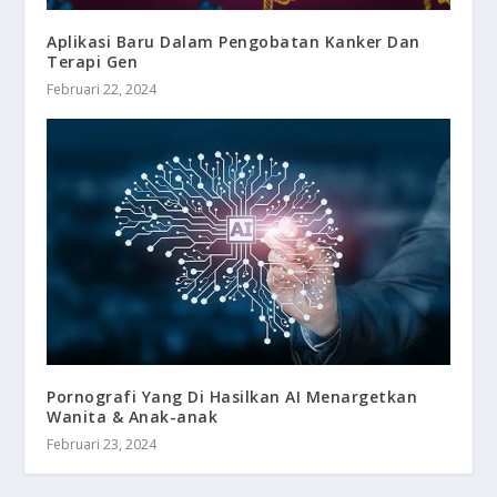
Aplikasi Baru Dalam Pengobatan Kanker Dan
Terapi Gen
Februari 22, 2024
Pornografi Yang Di Hasilkan AI Menargetkan
Wanita & Anak-anak
Februari 23, 2024