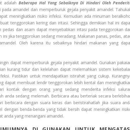
ut adalah
Beberapa Hal Yang Sebaiknya Di Hindari Oleh Penderit
si pada amandel dan memperburuk gejala penyakit amandel. Tahuka
at meningkatkan risiko infeksi. Kemudian ada minuman beralkoho
at tenggorokan kering dan iritasi. Sehingga demikian hal ini dapa
n pedas dan asam dapat menyebabkan iritasi pada tenggorokan da
an ini jika tenggorokan sedang meradang. Makanan panas, pedas, ata
amandel. Oleh karena itu sebaiknya hindari makanan yang dapa
a dingin dapat memperburuk gejala penyakit amandel. Gunakan pakaia
an kurang tidur dan kelelahan dapat melemahkan sistem kekebala
feksi. Pastikan untuk mendapatkan istirahat yang cukup. Kurangny
ng dapat membuat lendir tenggorokan lebih kental dan meningkatka
ndari kontak dengan orang yang sedang menderita infeksi salura
uh anda sedang melemah. Berbicara atau berteriak secara berlebiha
i berbicara dengan suara keras dan beristirahatlah jika suara and
l dengan benda-benda yang tidak bersih dapat meningkatkan risik
awat anda yang menangani amandel.
UMUMNYA DI GUNAKAN UNTUK MENGATAS