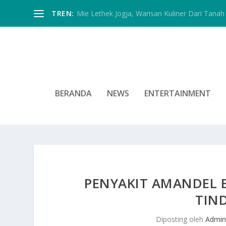
TREN:
Mie Lethek Jogja, Warisan Kuliner Dari Tanah 
BERANDA
NEWS
ENTERTAINMENT
PENYAKIT AMANDEL B
TIN
Diposting oleh
Admin