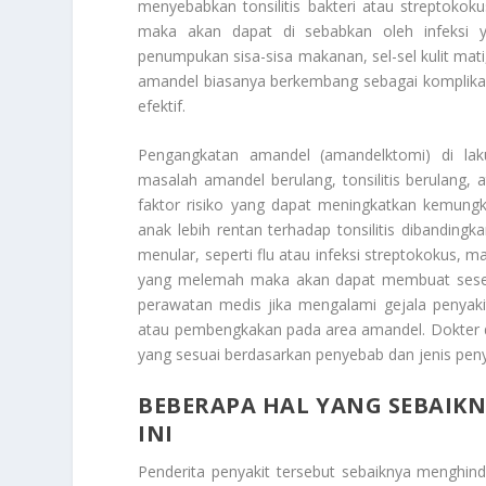
menyebabkan tonsilitis bakteri atau streptoko
maka akan dapat di sebabkan oleh infeksi y
penumpukan sisa-sisa makanan, sel-sel kulit mati
amandel biasanya berkembang sebagai komplikasi da
efektif.
Pengangkatan amandel (amandelktomi) di la
masalah amandel berulang, tonsilitis berulang
faktor risiko yang dapat meningkatkan kemungk
anak lebih rentan terhadap tonsilitis dibanding
menular, seperti flu atau infeksi streptokokus, 
yang melemah maka akan dapat membuat seseora
perawatan medis jika mengalami gejala penyakit
atau pembengkakan pada area amandel. Dokter 
yang sesuai berdasarkan penyebab dan jenis penya
BEBERAPA HAL YANG SEBAIKN
INI
Penderita penyakit tersebut sebaiknya menghin