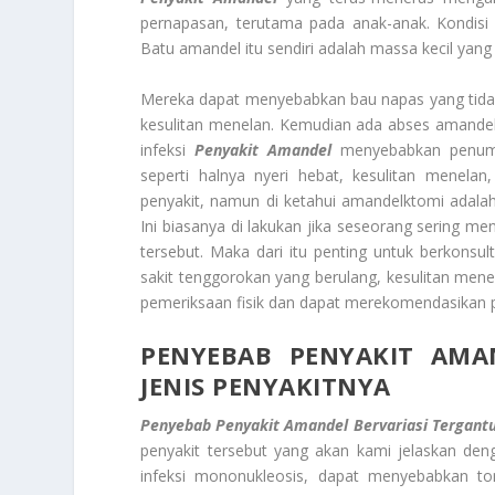
pernapasan, terutama pada anak-anak. Kondisi
Batu amandel itu sendiri adalah massa kecil yang
Mereka dapat menyebabkan bau napas yang tidak 
kesulitan menelan. Kemudian ada abses amandel (P
infeksi
Penyakit Amandel
menyebabkan penumpu
seperti halnya nyeri hebat, kesulitan menel
penyakit, namun di ketahui amandelktomi adal
Ini biasanya di lakukan jika seseorang sering me
tersebut. Maka dari itu penting untuk berkonsul
sakit tenggorokan yang berulang, kesulitan me
pemeriksaan fisik dan dapat merekomendasikan 
PENYEBAB PENYAKIT AMA
JENIS PENYAKITNYA
Penyebab Penyakit Amandel Bervariasi Tergantu
penyakit tersebut yang akan kami jelaskan deng
infeksi mononukleosis, dapat menyebabkan tonsi