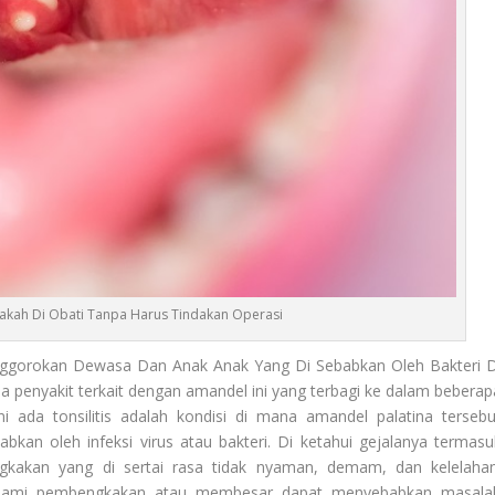
akah Di Obati Tanpa Harus Tindakan Operasi
ggorokan Dewasa Dan Anak Anak Yang Di Sebabkan Oleh Bakteri D
a penyakit terkait dengan amandel ini yang terbagi ke dalam beberap
ni ada tonsilitis adalah kondisi di mana amandel palatina tersebu
bkan oleh infeksi virus atau bakteri. Di ketahui gejalanya termasu
ngkakan yang di sertai rasa tidak nyaman, demam, dan kelelahan
lami pembengkakan atau membesar dapat menyebabkan masala