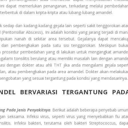
 ini dapat memerlukan penanganan, terkadang melalui pembedahan
 terbentuk di dalam kripta-kripta atau lubang-lubang amandel.
sedap dan kadang-kadang gejala lain seperti sakit tenggorokan ata
eritonsillar Abscess), Ini adalah kondisi yang jarang terjadi di man
kan nanah di sekitar area tersebut. Gejalanya dapat mencaku
an, dan pembengkakan pada satu sisi tenggorokan. Meskipun buka
ah prosedur pembedahan yang di lakukan untuk mengangkat amandel
ngalami tonsilitis berulang atau memiliki masalah lain dengan amande
tasi dengan dokter atau ahli THT jika anda mengalami gejala sepert
nelan, atau pembengkakan pada area amandel. Dokter akan melakuka
pengobatan yang sesuai tergantung pada kondisi yang mendasarinya.
NDEL BERVARIASI TERGANTUNG PAD
ng Pada Jenis Penyakitnya
. Berikut adalah beberapa penyebab umu
an seksama. Infeksi virus, seperti virus yang menyebabkan flu ata
litis. Infeksi bakteri, terutama oleh bakteri Streptococcus, dapa