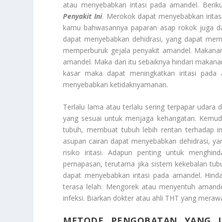
atau menyebabkan iritasi pada amandel. Berik
Penyakit Ini
. Merokok dapat menyebabkan irita
kamu bahwasannya paparan asap rokok juga dap
dapat menyebabkan dehidrasi, yang dapat membu
memperburuk gejala penyakit amandel. Makana
amandel. Maka dari itu sebaiknya hindari makan
kasar maka dapat meningkatkan iritasi pada 
menyebabkan ketidaknyamanan.
Terlalu lama atau terlalu sering terpapar udar
yang sesuai untuk menjaga kehangatan. Kemudi
tubuh, membuat tubuh lebih rentan terhadap in
asupan cairan dapat menyebabkan dehidrasi, ya
risiko iritasi. Adapun penting untuk menghi
pernapasan, terutama jika sistem kekebalan tub
dapat menyebabkan iritasi pada amandel. Hindar
terasa lelah. Mengorek atau menyentuh amande
infeksi. Biarkan dokter atau ahli THT yang mer
METODE PENGOBATAN YANG 