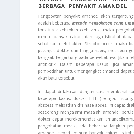
BERBAGAI PENYAKIT AMANDEL
Pengobatan penyakit amandel akan tergantung 
adalah beberapa
Metode Pengobatan Yang Umum
tonsilitis disebabkan oleh virus, maka pengob
minum banyak cairan, dan juga istirahat dapat
sebabkan oleh bakteri Streptococcus, maka bia
petunjuk dokter dan hingga habis, meskipun ge
bengkak tergantung pada penyebabnya. Jika i
antibiotik. Dalam beberapa kasus, jika am
pembedahan untuk mengangkat amandel dapat d
akan batu tersebut.
Ini dapat di lakukan dengan cara membersihk
beberapa kasus, dokter THT (Telinga, Hidung
abscess melibatkan drainase abses. Ini dapat dil
seseorang mengalami masalah amandel berulan
dokter dapat merekomendasikan amandelktomi. 
pengobatan medis, ada beberapa langkah pe
amandel, seperti minum banyak cairan, istir