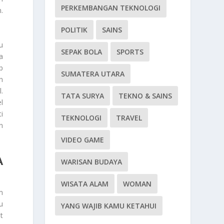
PERKEMBANGAN TEKNOLOGI
.
POLITIK
SAINS
u
SEPAK BOLA
SPORTS
a
p
SUMATERA UTARA
n
.
TATA SURYA
TEKNO & SAINS
l
i
TEKNOLOGI
TRAVEL
n
VIDEO GAME
A
WARISAN BUDAYA
WISATA ALAM
WOMAN
m
u
YANG WAJIB KAMU KETAHUI
t