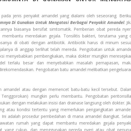
pada jenis penyakit amandel yang dialami oleh seseorang. Beriku
nya Di Gunakan Untuk Mengatasi Berbagai Penyakit Amandel
. Ji
atannya biasanya bersifat simtomatik. Pemberian obat pereda nyeri
 membantu meredakan gejala. Tonsilitis bakteri, terutama yang d
sanya di obati dengan antibiotik. Antibiotik harus di minum sesua
jalanya di anggap terlihat telah mereda. Pengobatan untuk amande
nfeksi menyebabkan pembengkakan, maka dokter mungkin meresepka
andel terlalu besar dan menyebabkan masalah pernapasan, mak
irekomendasikan. Pengobatan batu amandel melibatkan pengeluara
an amandel atau dengan memencet batu-batu kecil tersebut. Dala
, Tenggorokan) mungkin perlu membantu. Pengobatan peritonsilla
akukan dengan melakukan insisi dan drainase langsung oleh dokter. Jik
g atau kondisi tertentu yang memerlukan pengangkatan amandel
Ini adalah prosedur pembedahan di mana amandel diangkat. Selai
rawatan rumah yang dapat membantu meredakan gejala penyaki
ahat yang cukup, dan menggunakan pereda nyeri atau obat penuru