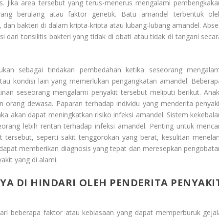
kus. Jika area tersebut yang terus-menerus mengalami pembengkaka
ang berulang atau faktor genetik. Batu amandel terbentuk ole
, dan bakteri di dalam kripta-kripta atau lubang-lubang amandel. Abse
ri tonsilitis bakteri yang tidak di obati atau tidak di tangani secar
kukan sebagai tindakan pembedahan ketika seseorang mengalam
, atau kondisi lain yang memerlukan pengangkatan amandel. Beberap
inan seseorang mengalami penyakit tersebut meliputi berikut. Anak
kan orang dewasa. Paparan terhadap individu yang menderita penyaki
maka akan dapat meningkatkan risiko infeksi amandel. Sistem kekebala
ng lebih rentan terhadap infeksi amandel. Penting untuk mencar
 tersebut, seperti sakit tenggorokan yang berat, kesulitan menelan
dapat memberikan diagnosis yang tepat dan meresepkan pengobata
kit yang di alami.
YA DI HINDARI OLEH PENDERITA PENYAKI
dari beberapa faktor atau kebiasaan yang dapat memperburuk gejal