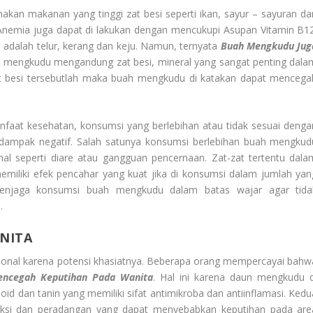
an makanan yang tinggi zat besi seperti ikan, sayur – sayuran da
 Anemia juga dapat di lakukan dengan mencukupi Asupan Vitamin B12
adalah telur, kerang dan keju. Namun, ternyata
Buah Mengkudu Jug
ah mengkudu mengandung zat besi, mineral yang sangat penting dala
besi tersebutlah maka buah mengkudu di katakan dapat mencega
aat kesehatan, konsumsi yang berlebihan atau tidak sesuai denga
 dampak negatif. Salah satunya konsumsi berlebihan buah mengkud
al seperti diare atau gangguan pencernaan. Zat-zat tertentu dala
emiliki efek pencahar yang kuat jika di konsumsi dalam jumlah yan
 menjaga konsumsi buah mengkudu dalam batas wajar agar tida
.
NITA
ional karena potensi khasiatnya. Beberapa orang mempercayai bahw
ncegah Keputihan Pada Wanita
. Hal ini karena daun mengkudu d
id dan tanin yang memiliki sifat antimikroba dan antiinflamasi. Kedu
feksi dan peradangan yang dapat menyebabkan keputihan pada are