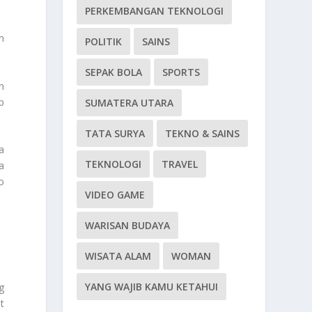
PERKEMBANGAN TEKNOLOGI
n
POLITIK
SAINS
SEPAK BOLA
SPORTS
n
p
SUMATERA UTARA
TATA SURYA
TEKNO & SAINS
a
TEKNOLOGI
TRAVEL
a
o
VIDEO GAME
WARISAN BUDAYA
WISATA ALAM
WOMAN
YANG WAJIB KAMU KETAHUI
g
t