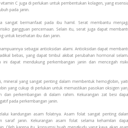
 vitamin C juga di perlukan untuk pembentukan kolagen, yang esensia
ubuh pada janin.
a sangat bermanfaat pada ibu hamil. Serat membantu menjag
isiko gangguan pencernaan. Selain itu, serat juga dapat membant
g untuk kesehatan ibu dan janin.
mampuannya sebagai antioksidan alami. Antioksidan dapat membant
 radikal bebas, yang dapat timbul akibat perubahan hormonal selam
buh ini dapat mendukung perkembangan janin dan mencegah risik
i, mineral yang sangat penting dalam membentuk hemoglobin, yait
bin yang cukup di perlukan untuk memastikan pasokan oksigen yan
n dan perkembangan di dalam rahim. Kekurangan zat besi dapa
atif pada perkembangan janin.
lui kandungan asam folatnya. Asam folat sangat penting dala
saraf janin. Kekurangan asam folat selama kehamilan dapa
anin. Oleh karena itu, konsumsi buah mengkudu yang kaya akan asa