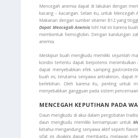
Mencegah anemia dapat di lakukan dengan memak
kacang – kacangan. Selain itu, untuk Mencegah
Makanan dengan sumber vitamin B12 yang tinggi 
Dapat Mencegah Anemia
loh! Hal ini karena bu
membentuk hemoglobin. Dengan kandungan zat 
anemia.
Meskipun buah mengkudu memiliki sejumlah manf
kondisi tertentu dapat berpotensi menimbulkan
dapat menyebabkan efek samping gastrointestin
buah ini, terutama senyawa antrakinon, dapat m
berlebihan. Oleh karena itu, penting untuk
menyebabkan gangguan pada sistem pencernaan
MENCEGAH KEPUTIHAN PADA WA
Daun mengkudu di akui dalam pengobatan tradis
daun mengkudu memiliki kemampuan untuk
Me
ketahui mengandung senyawa aktif seperti flavono
sifat ini diyakini dapat membantu melawan in