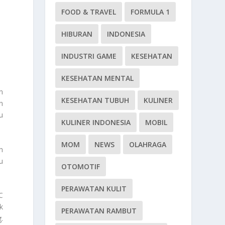
FOOD & TRAVEL
FORMULA 1
HIBURAN
INDONESIA
INDUSTRI GAME
KESEHATAN
KESEHATAN MENTAL
n
KESEHATAN TUBUH
KULINER
n
u
KULINER INDONESIA
MOBIL
MOM
NEWS
OLAHRAGA
h
u
OTOMOTIF
PERAWATAN KULIT
C
k
PERAWATAN RAMBUT
.