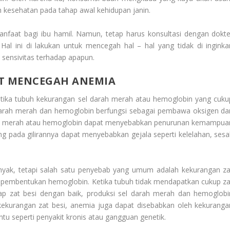
 kesehatan pada tahap awal kehidupan janin.
faat bagi ibu hamil. Namun, tetap harus konsultasi dengan dokte
l ini di lakukan untuk mencegah hal – hal yang tidak di inginka
 sensivitas terhadap apapun.
T MENCEGAH ANEMIA
ketika tubuh kekurangan sel darah merah atau hemoglobin yang cuku
arah merah dan hemoglobin berfungsi sebagai pembawa oksigen dar
arah merah atau hemoglobin dapat menyebabkan penurunan kemampua
g pada gilirannya dapat menyebabkan gejala seperti kelelahan, sesa
yak, tetapi salah satu penyebab yang umum adalah kekurangan za
 pembentukan hemoglobin. Ketika tubuh tidak mendapatkan cukup za
ap zat besi dengan baik, produksi sel darah merah dan hemoglobi
ekurangan zat besi, anemia juga dapat disebabkan oleh kekuranga
ntu seperti penyakit kronis atau gangguan genetik.