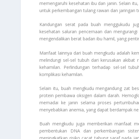
memengaruhi kesehatan ibu dan janin. Selain itu,
untuk perkembangan tulang rawan dan jaringan t
Kandungan serat pada buah menggukudu jug
kesehatan saluran pencernaan dan mengurangi r
mengendalikan berat badan ibu hamil, yang pentin
Manfaat lainnya dari buah mengkudu adalah ke
melindungi sel-sel tubuh dari kerusakan akibat
kehamilan. Perlindungan terhadap sel-sel tu
komplikasi kehamilan.
Selain itu, buah mengkudu mengandung zat bes
protein pembawa oksigen dalam darah. Hemoglo
memadai ke janin selama proses pertumbuha
menyebabkan anemia, yang dapat berdampak neg
Buah mengkudu juga memberikan manfaat mela
pembentukan DNA dan perkembangan sistem 
meningkatkan risiko cacat tabung saraf pada j