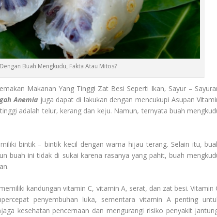
Dengan Buah Mengkudu, Fakta Atau Mitos?
makan Makanan Yang Tinggi Zat Besi Seperti Ikan, Sayur – Sayura
gah Anemia
juga dapat di lakukan dengan mencukupi Asupan Vitami
inggi adalah telur, kerang dan keju. Namun, ternyata buah mengkud
liki bintik – bintik kecil dengan warna hijau terang. Selain itu, bua
un buah ini tidak di sukai karena rasanya yang pahit, buah mengkud
an.
miliki kandungan vitamin C, vitamin A, serat, dan zat besi. Vitamin 
ercepat penyembuhan luka, sementara vitamin A penting untu
aga kesehatan pencernaan dan mengurangi risiko penyakit jantung