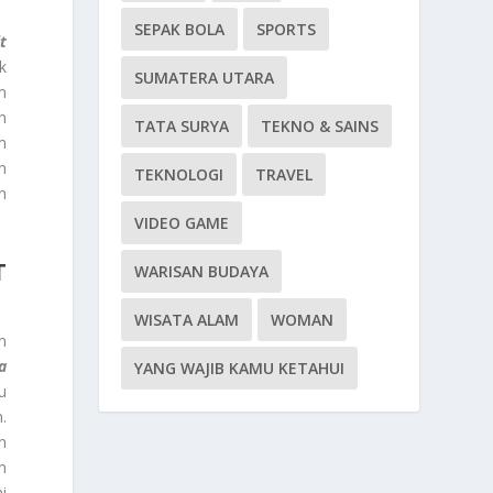
SEPAK BOLA
SPORTS
t
k
SUMATERA UTARA
m
n
TATA SURYA
TEKNO & SAINS
m
n
TEKNOLOGI
TRAVEL
n
VIDEO GAME
T
WARISAN BUDAYA
WISATA ALAM
WOMAN
n
a
YANG WAJIB KAMU KETAHUI
u
.
n
n
i