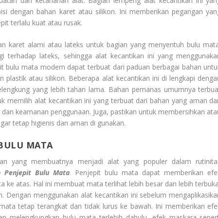
atan dan ketahanan alat. Bagian lempeng alat kecantikan ini yan
pisi dengan bahan karet atau silikon. Ini memberikan pegangan yan
 terlalu kuat atau rusak.
n karet alami atau lateks untuk bagian yang menyentuh bulu mata
i terhadap lateks, sehingga alat kecantikan ini yang menggunaka
epit bulu mata modern dapat terbuat dari paduan berbagai bahan untu
astik atau silikon. Beberapa alat kecantikan ini di lengkapi denga
melengkung yang lebih tahan lama. Bahan pemanas umumnya terbua
k memilih alat kecantikan ini yang terbuat dari bahan yang aman da
n dan keamanan penggunaan. Juga, pastikan untuk membersihkan ata
agar tetap higienis dan aman di gunakan.
 BULU MATA
han yang membuatnya menjadi alat yang populer dalam rutinita
 Penjepit Bulu Mata
. Penjepit bulu mata dapat memberikan efe
 atas. Hal ini membuat mata terlihat lebih besar dan lebih terbuka
ah. Dengan menggunakan alat kecantikan ini sebelum mengaplikasika
ta tetap terangkat dan tidak lurus ke bawah. Ini memberikan efe
gan melengkungkan bulu mata terlebih dahulu, efek maskara sepert