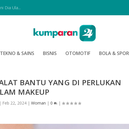
i Dia Ula...
TEKNO & SAINS
BISNIS
OTOMOTIF
BOLA & SPO
 ALAT BANTU YANG DI PERLUKAN
LAM MAKEUP
|
Feb 22, 2024
|
Woman
|
0
|