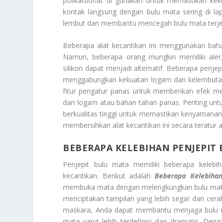
polikarbonat di gunakan untuk memastikan keku
kontak langsung dengan bulu mata sering di la
lembut dan membantu mencegah bulu mata terjepit
Beberapa alat kecantikan ini menggunakan baha
Namun, beberapa orang mungkin memiliki alerg
silikon dapat menjadi alternatif. Beberapa penj
menggabungkan kekuatan logam dan kelembutan pl
fitur pengatur panas untuk memberikan efek 
dari logam atau bahan tahan panas. Penting untu
berkualitas tinggi untuk memastikan kenyamana
membersihkan alat kecantikan ini secara teratur 
BEBERAPA KELEBIHAN PENJEPIT
Penjepit bulu mata memiliki beberapa kelebi
kecantikan. Berikut adalah
Beberapa Kelebihan
membuka mata dengan melengkungkan bulu mata ke
menciptakan tampilan yang lebih segar dan cer
maskara, Anda dapat membantu menjaga bulu ma
mata yang lebih terdefinisi dan dramatis. Den