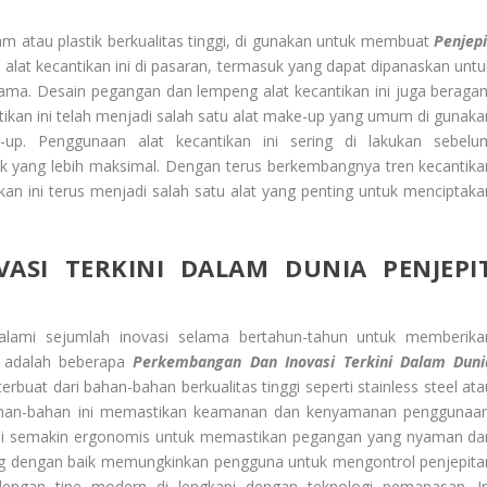
m atau plastik berkualitas tinggi, di gunakan untuk membuat
Penjepi
i alat kecantikan ini di pasaran, termasuk yang dapat dipanaskan untu
ama. Desain pegangan dan lempeng alat kecantikan ini juga beraga
ikan ini telah menjadi salah satu alat make-up yang umum di gunaka
up. Penggunaan alat kecantikan ini sering di lakukan sebelu
 yang lebih maksimal. Dengan terus berkembangnya tren kecantika
ikan ini terus menjadi salah satu alat yang penting untuk menciptaka
ASI TERKINI DALAM DUNIA PENJEPI
alami sejumlah inovasi selama bertahun-tahun untuk memberika
t adalah beberapa
Perkembangan Dan Inovasi Terkini Dalam Duni
erbuat dari bahan-bahan berkualitas tinggi seperti stainless steel ata
ahan-bahan ini memastikan keamanan dan kenyamanan penggunaan
ini semakin ergonomis untuk memastikan pegangan yang nyaman da
g dengan baik memungkinkan pengguna untuk mengontrol penjepita
 dengan tipe modern di lengkapi dengan teknologi pemanasan. In