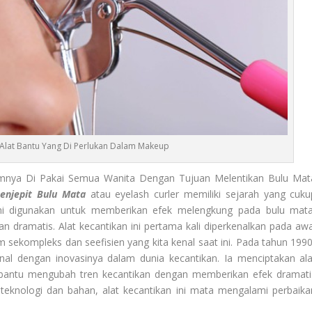
 Alat Bantu Yang Di Perlukan Dalam Makeup
nya Di Pakai Semua Wanita Dengan Tujuan Melentikan Bulu Mat
enjepit Bulu Mata
atau eyelash curler memiliki sejarah yang cuku
ini digunakan untuk memberikan efek melengkung pada bulu mata
 dramatis. Alat kecantikan ini pertama kali diperkenalkan pada awa
m sekompleks dan seefisien yang kita kenal saat ini. Pada tahun 1990
enal dengan inovasinya dalam dunia kecantikan. Ia menciptakan ala
embantu mengubah tren kecantikan dengan memberikan efek dramati
eknologi dan bahan, alat kecantikan ini mata mengalami perbaika