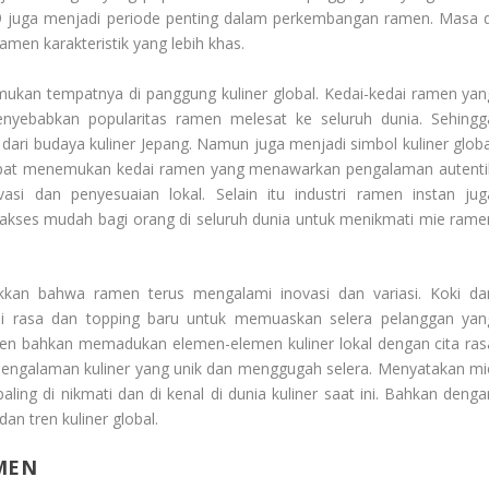
89 juga menjadi periode penting dalam perkembangan ramen. Masa d
en karakteristik yang lebih khas.
ukan tempatnya di panggung kuliner global. Kedai-kedai ramen yan
yebabkan popularitas ramen melesat ke seluruh dunia. Sehingg
dari budaya kuliner Jepang. Namun juga menjadi simbol kuliner globa
dapat menemukan kedai ramen yang menawarkan pengalaman autenti
asi dan penyesuaian lokal. Selain itu industri ramen instan jug
kses mudah bagi orang di seluruh dunia untuk menikmati mie rame
kan bahwa ramen terus mengalami inovasi dan variasi. Koki da
si rasa dan topping baru untuk memuaskan selera pelanggan yan
en bahkan memadukan elemen-elemen kuliner lokal dengan cita ras
pengalaman kuliner yang unik dan menggugah selera. Menyatakan mi
ing di nikmati dan di kenal di dunia kuliner saat ini. Bahkan denga
an tren kuliner global.
MEN