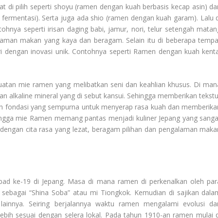
pat di pilih seperti shoyu (ramen dengan kuah berbasis kecap asin) da
fermentasi). Serta juga ada shio (ramen dengan kuah garam). Lalu d
ohnya seperti irisan daging babi, jamur, nori, telur setengah matan
aman makan yang kaya dan beragam. Selain itu di beberapa tempa
dengan inovasi unik. Contohnya seperti Ramen dengan kuah kenta
atan mie ramen yang melibatkan seni dan keahlian khusus. Di man
dan alkaline mineral yang di sebut kansui. Sehingga memberikan tekstu
akan fondasi yang sempurna untuk menyerap rasa kuah dan memberika
ingga mie Ramen memang pantas menjadi kuliner Jepang yang sanga
k dengan cita rasa yang lezat, beragam pilihan dan pengalaman maka
bad ke-19 di Jepang. Masa di mana ramen di perkenalkan oleh par
 sebagai “Shina Soba” atau mi Tiongkok. Kemudian di sajikan dala
ainnya. Seiring berjalannya waktu ramen mengalami evolusi da
ebih sesuai dengan selera lokal. Pada tahun 1910-an ramen mulai d