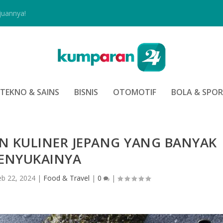
juannya!
TEKNO & SAINS
BISNIS
OTOMOTIF
BOLA & SPO
N KULINER JEPANG YANG BANYAK
ENYUKAINYA
eb 22, 2024
|
Food & Travel
|
0
|