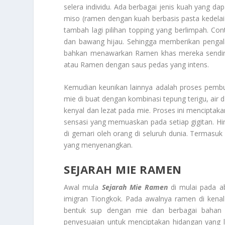
selera individu. Ada berbagai jenis kuah yang da
miso (ramen dengan kuah berbasis pasta kedelai 
tambah lagi pilihan topping yang berlimpah. Cont
dan bawang hijau. Sehingga memberikan pengal
bahkan menawarkan Ramen khas mereka sendiri 
atau Ramen dengan saus pedas yang intens.
Kemudian keunikan lainnya adalah proses pembu
mie di buat dengan kombinasi tepung terigu, air 
kenyal dan lezat pada mie. Proses ini mencipt
sensasi yang memuaskan pada setiap gigitan. H
di gemari oleh orang di seluruh dunia. Termasu
yang menyenangkan.
SEJARAH MIE RAMEN
Awal mula
Sejarah Mie Ramen
di mulai pada a
imigran Tiongkok. Pada awalnya ramen di kenal
bentuk sup dengan mie dan berbagai bahan l
penyesuaian untuk menciptakan hidangan yang l