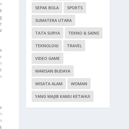
n
SEPAK BOLA
SPORTS
i
g
SUMATERA UTARA
t
l
TATA SURYA
TEKNO & SAINS
TEKNOLOGI
TRAVEL
a
r
VIDEO GAME
n
t
WARISAN BUDAYA
n
WISATA ALAM
WOMAN
YANG WAJIB KAMU KETAHUI
a
m
n
i