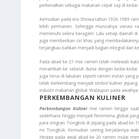
perkenalkan sebagai makanan cepat saji di kedai-ke
Kemudian pada era Showa tahun 1926-1989 rame
lebih permanen. Sehingga munculnya variasi 
memenuhi selera beragam. Lalu setiap daerah d
juga memberikan ciri khas yang membedakannya 
terjangkau bahkan menjadi bagian integral dari k
Pada abad ke-21 mie ramen telah melewati bata
merambah ke seluruh dunia dengan kedai-kedai ra
juga terus di lakukan seperti ramen instan yang p
telah berkembang menjadi simbol kuliner Jepan
industri makanan global. Walaupun pada awalnya 
PERKEMBANGAN KULINER
Perkembangan Kuliner
mie ramen hingga saat 
sederhana hingga menjadi fenomena global yang 
para imigran Tiongkok di Jepang pada abad ke-19.
mi Tiongkok. Kemudian seiring berjalannya wa
Hingga pada awal abad ke-20 ramen mulai menjad