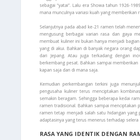
sebagai “yatai”. Lalu era Showa tahun 1926-19
mana munculnya variasi kuah yang memberikan ram
Selanjutnya pada abad ke-21 ramen telah menem
mengusung berbagai varian rasa dan gaya men
membuat kuliner ini bukan hanya menjadi bagian 
yang di akui. Bahkan di banyak negara orang 
dari Jepang. Atau juga terkadang dengan inov
berkembang pesat. Bahkan sampai memberikan a
kapan saja dan di mana saja.
Kemudian perkembangan terkini juga menunjuk
pengusaha kuliner terus menciptakan kombina
semakin beragam. Sehingga beberapa kedai ram
ramen tradisional. Bahkan sampai menciptakan 
ramen tetap menjadi salah satu hidangan yang pal
adaptasinya yang terus menerus terhadap selera d
RASA YANG IDENTIK DENGAN RA