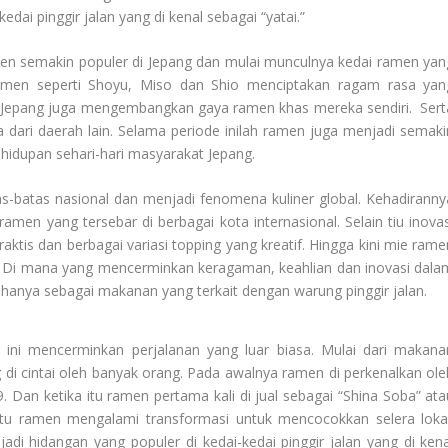
dai pinggir jalan yang di kenal sebagai “yatai.”
n semakin populer di Jepang dan mulai munculnya kedai ramen yan
ramen seperti Shoyu, Miso dan Shio menciptakan ragam rasa yan
i Jepang juga mengembangkan gaya ramen khas mereka sendiri. Sert
dari daerah lain. Selama periode inilah ramen juga menjadi semaki
ehidupan sehari-hari masyarakat Jepang.
s-batas nasional dan menjadi fenomena kuliner global. Kehadiranny
men yang tersebar di berbagai kota internasional. Selain tiu inovas
raktis dan berbagai variasi topping yang kreatif. Hingga kini mie rame
g. Di mana yang mencerminkan keragaman, keahlian dan inovasi dala
hanya sebagai makanan yang terkait dengan warung pinggir jalan.
ini mencerminkan perjalanan yang luar biasa. Mulai dari makana
di cintai oleh banyak orang. Pada awalnya ramen di perkenalkan ole
 Dan ketika itu ramen pertama kali di jual sebagai “Shina Soba” ata
ktu ramen mengalami transformasi untuk mencocokkan selera lokal
i hidangan yang populer di kedai-kedai pinggir jalan yang di kena