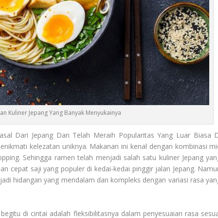
n Kuliner Jepang Yang Banyak Menyukainya
asal Dari Jepang Dan Telah Meraih Popularitas Yang Luar Biasa D
menikmati kelezatan uniknya. Makanan ini kenal dengan kombinasi mi
pping. Sehingga ramen telah menjadi salah satu kuliner Jepang yan
n cepat saji yang populer di kedai-kedai pinggir jalan Jepang. Namu
njadi hidangan yang mendalam dan kompleks dengan variasi rasa yan
begitu di cintai adalah fleksibilitasnya dalam penyesuaian rasa sesua