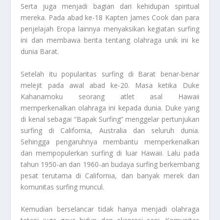
Serta juga menjadi bagian dari kehidupan spiritual
mereka. Pada abad ke-18 Kapten James Cook dan para
penjelajah Eropa lainnya menyaksikan kegiatan surfing
ini dan membawa berita tentang olahraga unik ini ke
dunia Barat.
Setelah itu popularitas surfing di Barat benar-benar
melejit pada awal abad ke-20. Masa ketika Duke
Kahanamoku seorang atlet asal Hawaii
memperkenalkan olahraga ini kepada dunia. Duke yang
di kenal sebagai “Bapak Surfing” menggelar pertunjukan
surfing di California, Australia dan seluruh dunia.
Sehingga pengaruhnya membantu memperkenalkan
dan mempopulerkan surfing di luar Hawaii. Lalu pada
tahun 1950-an dan 1960-an budaya surfing berkembang
pesat terutama di California, dan banyak merek dan
komunitas surfing muncul.
Kemudian berselancar tidak hanya menjadi olahraga