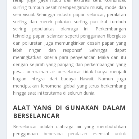
tetapi juga gaya hidup dan ekspresi seni. Komunitas
surfing tumbuh pesat mempengaruhi musik, mode dan
seni visual. Sehingga industri papan selancar, peralatan
surfing dan merek pakaian surfing pun ikut tumbuh
seiring popularitas olahraga ini. Perkembangan
teknologi papan selancar seperti penggunaan fiberglass
dan poliuretan juga memungkinkan desain papan yang
lebih ringan dan responsif. Sehingga dapat
meningkatkan kinerja para penyelancar. Maka dari itu
dengan sejarah yang panjang dan perkembangan yang
pesat permainan air berselancar tidak hanya menjadi
bagian integral dari budaya Hawaii. Namun juga
menciptakan fenomena global yang terus berkembang
hingga saat ini terutama di seluruh dunia.
ALAT YANG DI GUNAKAN DALAM
BERSELANCAR
Berselancar adalah olahraga air yang membutuhkan
penggunaan beberapa peralatan esensial untuk