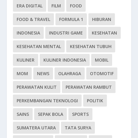
ERA DIGITAL
FILM
FOOD
FOOD & TRAVEL
FORMULA 1
HIBURAN
INDONESIA
INDUSTRI GAME
KESEHATAN
KESEHATAN MENTAL
KESEHATAN TUBUH
KULINER
KULINER INDONESIA
MOBIL
MOM
NEWS
OLAHRAGA
OTOMOTIF
PERAWATAN KULIT
PERAWATAN RAMBUT
PERKEMBANGAN TEKNOLOGI
POLITIK
SAINS
SEPAK BOLA
SPORTS
SUMATERA UTARA
TATA SURYA