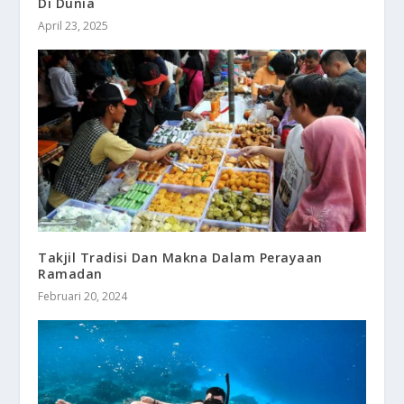
Di Dunia
April 23, 2025
Takjil Tradisi Dan Makna Dalam Perayaan
Ramadan
Februari 20, 2024