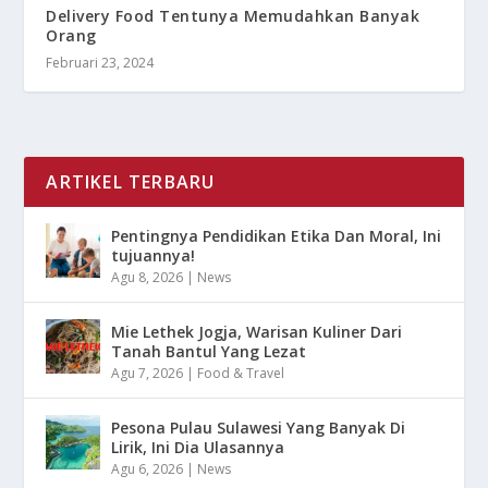
Delivery Food Tentunya Memudahkan Banyak
Orang
Februari 23, 2024
ARTIKEL TERBARU
Pentingnya Pendidikan Etika Dan Moral, Ini
tujuannya!
Agu 8, 2026
|
News
Mie Lethek Jogja, Warisan Kuliner Dari
Tanah Bantul Yang Lezat
Agu 7, 2026
|
Food & Travel
Pesona Pulau Sulawesi Yang Banyak Di
Lirik, Ini Dia Ulasannya
Agu 6, 2026
|
News