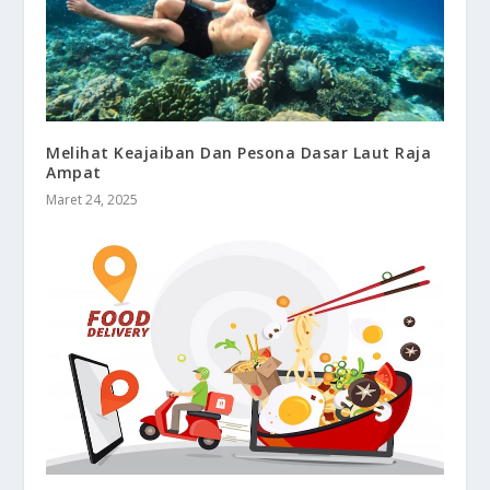
Melihat Keajaiban Dan Pesona Dasar Laut Raja
Ampat
Maret 24, 2025