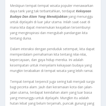
Meskipun tempat-tempat wisata populer menawarkan
daya tarik yang tak terbantahkan, terdapat
Kekayaan
Budaya Dan Alam Yang Menakjubkan
yang menunggu
untuk dijelajahi di luar jalur utama. Inilah saat-saat di
mana kita dapat menemukan keajaiban tersembunyi
yang menginspirasi dan mengubah pandangan kita
tentang dunia.
Dalam interaksi dengan penduduk setempat, kita dapat
memperdalam pemahaman kita tentang nilai-nilai,
kepercayaan, dan gaya hidup mereka. Ini adalah
kesempatan untuk menyelami kekayaan budaya yang
mungkin terabaikan di tempat wisata yang lebih ramai.
Tempat-tempat terpencil juga sering kali menjadi surga
bagi pecinta alam. Jauh dari keramaian kota dan jalan-
jalan utama, terdapat keindahan alam yang luar biasa
yang menunggu untuk dijelajahi. Mungkin itu adalah
hutan lebat yang belum terjamah, puncak gunung yang