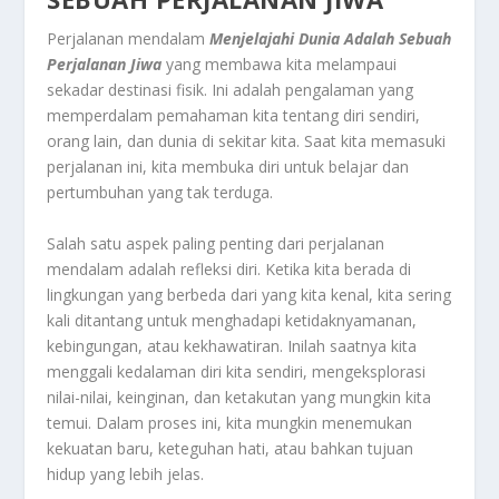
Perjalanan mendalam
Menjelajahi Dunia Adalah Sebuah
Perjalanan Jiwa
yang membawa kita melampaui
sekadar destinasi fisik. Ini adalah pengalaman yang
memperdalam pemahaman kita tentang diri sendiri,
orang lain, dan dunia di sekitar kita. Saat kita memasuki
perjalanan ini, kita membuka diri untuk belajar dan
pertumbuhan yang tak terduga.
Salah satu aspek paling penting dari perjalanan
mendalam adalah refleksi diri. Ketika kita berada di
lingkungan yang berbeda dari yang kita kenal, kita sering
kali ditantang untuk menghadapi ketidaknyamanan,
kebingungan, atau kekhawatiran. Inilah saatnya kita
menggali kedalaman diri kita sendiri, mengeksplorasi
nilai-nilai, keinginan, dan ketakutan yang mungkin kita
temui. Dalam proses ini, kita mungkin menemukan
kekuatan baru, keteguhan hati, atau bahkan tujuan
hidup yang lebih jelas.