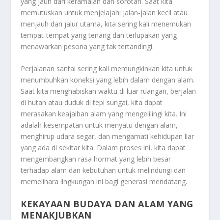
yang jauh dari keramaian dan sorotan. Saat kita
memutuskan untuk menjelajahi jalan-jalan kecil atau
menjauh dari jalur utama, kita sering kali menemukan
tempat-tempat yang tenang dan terlupakan yang
menawarkan pesona yang tak tertandingi.
Perjalanan santai sering kali memungkinkan kita untuk
menumbuhkan koneksi yang lebih dalam dengan alam.
Saat kita menghabiskan waktu di luar ruangan, berjalan
di hutan atau duduk di tepi sungai, kita dapat
merasakan keajaiban alam yang mengelilingi kita. Ini
adalah kesempatan untuk menyatu dengan alam,
menghirup udara segar, dan mengamati kehidupan liar
yang ada di sekitar kita. Dalam proses ini, kita dapat
mengembangkan rasa hormat yang lebih besar
terhadap alam dan kebutuhan untuk melindungi dan
memelihara lingkungan ini bagi generasi mendatang.
KEKAYAAN BUDAYA DAN ALAM YANG
MENAKJUBKAN