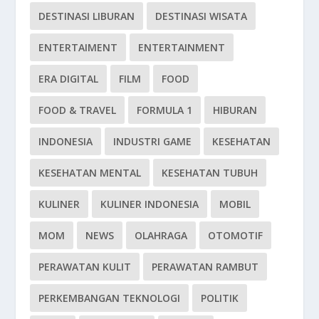
DESTINASI LIBURAN
DESTINASI WISATA
ENTERTAIMENT
ENTERTAINMENT
ERA DIGITAL
FILM
FOOD
FOOD & TRAVEL
FORMULA 1
HIBURAN
INDONESIA
INDUSTRI GAME
KESEHATAN
KESEHATAN MENTAL
KESEHATAN TUBUH
KULINER
KULINER INDONESIA
MOBIL
MOM
NEWS
OLAHRAGA
OTOMOTIF
PERAWATAN KULIT
PERAWATAN RAMBUT
PERKEMBANGAN TEKNOLOGI
POLITIK