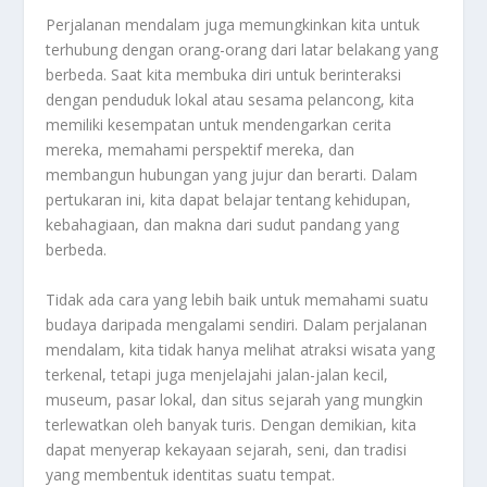
Perjalanan mendalam juga memungkinkan kita untuk
terhubung dengan orang-orang dari latar belakang yang
berbeda. Saat kita membuka diri untuk berinteraksi
dengan penduduk lokal atau sesama pelancong, kita
memiliki kesempatan untuk mendengarkan cerita
mereka, memahami perspektif mereka, dan
membangun hubungan yang jujur dan berarti. Dalam
pertukaran ini, kita dapat belajar tentang kehidupan,
kebahagiaan, dan makna dari sudut pandang yang
berbeda.
Tidak ada cara yang lebih baik untuk memahami suatu
budaya daripada mengalami sendiri. Dalam perjalanan
mendalam, kita tidak hanya melihat atraksi wisata yang
terkenal, tetapi juga menjelajahi jalan-jalan kecil,
museum, pasar lokal, dan situs sejarah yang mungkin
terlewatkan oleh banyak turis. Dengan demikian, kita
dapat menyerap kekayaan sejarah, seni, dan tradisi
yang membentuk identitas suatu tempat.