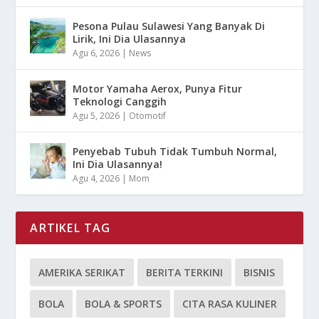
Pesona Pulau Sulawesi Yang Banyak Di
Lirik, Ini Dia Ulasannya
Agu 6, 2026
|
News
Motor Yamaha Aerox, Punya Fitur
Teknologi Canggih
Agu 5, 2026
|
Otomotif
Penyebab Tubuh Tidak Tumbuh Normal,
Ini Dia Ulasannya!
Agu 4, 2026
|
Mom
ARTIKEL TAG
AMERIKA SERIKAT
BERITA TERKINI
BISNIS
BOLA
BOLA & SPORTS
CITA RASA KULINER