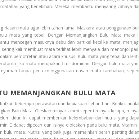
nar matahari yang berlebihan. Mereka membantu menyaring cahaya da
ng riasan mata agar lebih tahan lama. Maskara atau penggunaan bul
bulu mata yang tebal. Dengan
Memanjangkan Bulu Mata
maka i
antu mencegah masuknya debu dan partikel kecil ke mata, menjag
k sering kali membuat mata terlihat lebih menyala dan menonjol pad
dalam pemotretan atau acara khusus. Bulu mata yang tebal dan lenti
rutama jika mata merupakan fitur dominan. Dengan bulu mata yan
ih nyaman tanpa perlu menggunakan riasan mata tambahan, sepert
NTU MEMANJANGKAN BULU MATA
atkan beberapa perawatan dan kebiasaan sehari-hari. Berikut adala
gkan Bulu Mata
. Oleskan minyak alami seperti minyak kelapa, minya
elum tidur. Ini dapat memberikan kelembaban dan nutrisi yang dapa
in E dapat dipecah dan isinya dioleskan pada bulu mata. Vitamin 
an bulu mata. Nutrisi yang baik juga memainkan peran penting dala