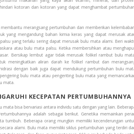
onsumsi makanan yang kaya akan vitamin, mineral, dan protein
ghindari kotoran dan kotoran yang dapat menghambat pertumbuhan
at membantu merangsang pertumbuhan dan memberikan kelembaban
duk yang mengandung bahan kimia keras yang dapat merusak ata
lsu yang terlalu sering dapat merusak bulu mata alami. Beri wakt
maskara atau bulu mata palsu. Ketika membersihkan atau menghapu
sar. Bersikap lembut agar tidak merusak folikel rambut bulu mata
tuk meningkatkan aliran darah ke folikel rambut dan merangsan
hidrasi dengan baik juga dapat mendukung pertumbuhan bulu mat
n pengering bulu mata atau pengeriting bulu mata yang memancarka
lu mata.
NGARUHI KECEPATAN PERTUMBUHANNYA
ata bisa bervariasi antara individu satu dengan yang lain. Beberap
Pertumbuhannya
adalah sebagai berikut. Genetika memainkan pera
a tumbuh. Beberapa orang mungkin memiliki kecenderungan untu
secara alami. Bulu mata memiliki siklus pertumbuhan yang terdiri dar