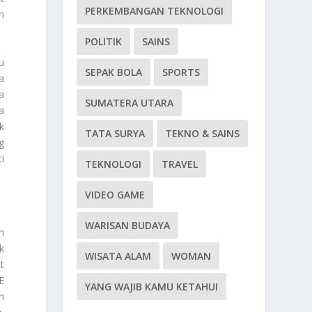
PERKEMBANGAN TEKNOLOGI
n
POLITIK
SAINS
u
SEPAK BOLA
SPORTS
a
a
SUMATERA UTARA
a
k
TATA SURYA
TEKNO & SAINS
g
i
TEKNOLOGI
TRAVEL
VIDEO GAME
WARISAN BUDAYA
h
k
WISATA ALAM
WOMAN
t
E
YANG WAJIB KAMU KETAHUI
m