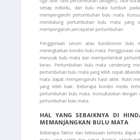
tiga fase: fase pertumbuhan (anagen), fase istira
setiap individu, dan bulu mata tumbuh pad
mempengaruhi pertumbuhan bulu mata. Konsums
mendukung pertumbuhan bulu mata yang op
mempengaruhi percepatan pertumbuhan.
Penggunaan serum atau kondisioner bulu
meningkatkan kondisi bulu mata. Penggunaan ri
merusak bulu mata dan memperlambat pertumbu
keras. Pertumbuhan bulu mata cenderung mel
pertumbuhan bulu mata yang lebih cepat dibandi
mata dapat mempengaruhi hasil akhir. Rutin me
yang lebih baik. Beberapa kondisi medis ter
pertumbuhan bulu mata. Konsultasikan dengan 
pertumbuhan bulu mata.
HAL YANG SEBAIKNYA DI HIN
MEMANJANGKAN BULU MATA
Beberapa faktor dan kebiasaan tertentu dapa
mata yang cantik dan sehat. Berikut adalah b