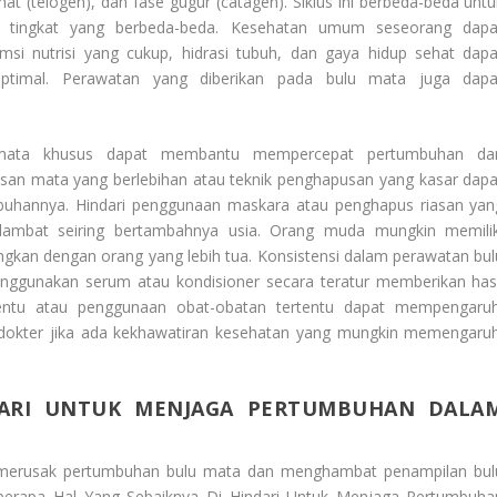
hat (telogen), dan fase gugur (catagen). Siklus ini berbeda-beda untu
a tingkat yang berbeda-beda. Kesehatan umum seseorang dapa
i nutrisi yang cukup, hidrasi tubuh, dan gaya hidup sehat dapa
timal. Perawatan yang diberikan pada bulu mata juga dapa
 mata khusus dapat membantu mempercepat pertumbuhan da
asan mata yang berlebihan atau teknik penghapusan yang kasar dapa
hannya. Hindari penggunaan maskara atau penghapus riasan yan
ambat seiring bertambahnya usia. Orang muda mungkin memilik
ngkan dengan orang yang lebih tua. Konsistensi dalam perawatan bul
nggunakan serum atau kondisioner secara teratur memberikan hasi
tentu atau penggunaan obat-obatan tertentu dapat mempengaruh
dokter jika ada kekhawatiran kesehatan yang mungkin memengaruh
DARI UNTUK MENJAGA PERTUMBUHAN DALA
t merusak pertumbuhan bulu mata dan menghambat penampilan bul
eberapa
Hal Yang Sebaiknya Di Hindari Untuk Menjaga Pertumbuha