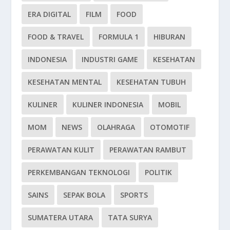
ERA DIGITAL
FILM
FOOD
FOOD & TRAVEL
FORMULA 1
HIBURAN
INDONESIA
INDUSTRI GAME
KESEHATAN
KESEHATAN MENTAL
KESEHATAN TUBUH
KULINER
KULINER INDONESIA
MOBIL
MOM
NEWS
OLAHRAGA
OTOMOTIF
PERAWATAN KULIT
PERAWATAN RAMBUT
PERKEMBANGAN TEKNOLOGI
POLITIK
SAINS
SEPAK BOLA
SPORTS
SUMATERA UTARA
TATA SURYA