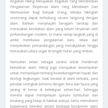
Kegiatan Hiking
Merupakan Kegiatan Yang Memberikan
Pengalaman Eksplorasi Alam Yang Mendalam Dan
Memuaskan Bagi Banyak Orang. Melalui hikinglah
seseorang dapat terhubung secara langsung dengan
alam. Bahkan menjelajahi beragam lanskap dan
merasakan keindahan alam yang belum terjamah oleh
perkembangan modern. Di mana setiap langkah yang di
ambil membawa pengalaman baru. Mulai dari
menyaksikan pemandangan yang menakjubkan hingga
merasakan udara segar di tengah hutan yang rimbun.
Kemudian selain sebagai sarana untuk menikmati
keindahan alam, hiking juga merupakan kesempatan
untuk mempelajari tentang keanekaragaman hayati dan
ekologi lingkungan. Saat berada di alam terbuka, para
pendaki seringkali bertemu dengan flora dan fauna yang
jarang di temui di kehidupan sehari-hari. Sehingga
mereka dapat mempelajari spesies tumbuhan dan
binatang yang hidup di habitat aslinya. Serta memahami
bagaimana interaksi antara berbagai komponen alam