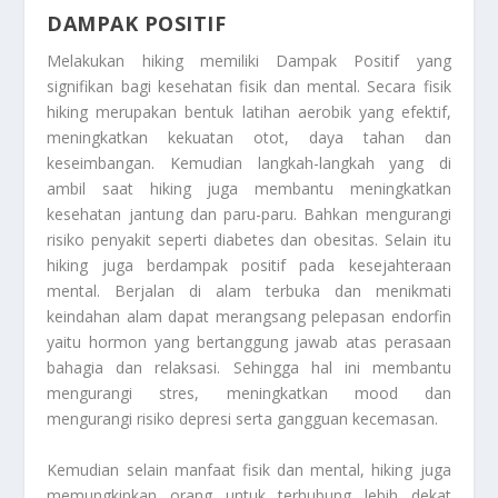
DAMPAK POSITIF
Melakukan hiking memiliki
Dampak Positif
yang
signifikan bagi kesehatan fisik dan mental. Secara fisik
hiking merupakan bentuk latihan aerobik yang efektif,
meningkatkan kekuatan otot, daya tahan dan
keseimbangan. Kemudian langkah-langkah yang di
ambil saat hiking juga membantu meningkatkan
kesehatan jantung dan paru-paru. Bahkan mengurangi
risiko penyakit seperti diabetes dan obesitas. Selain itu
hiking juga berdampak positif pada kesejahteraan
mental. Berjalan di alam terbuka dan menikmati
keindahan alam dapat merangsang pelepasan endorfin
yaitu hormon yang bertanggung jawab atas perasaan
bahagia dan relaksasi. Sehingga hal ini membantu
mengurangi stres, meningkatkan mood dan
mengurangi risiko depresi serta gangguan kecemasan.
Kemudian selain manfaat fisik dan mental, hiking juga
memungkinkan orang untuk terhubung lebih dekat