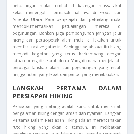
petualangan mulai tumbuh di kalangan masyarakat
kelas menengah. Termasuk hal nya di Eropa dan
Amerika Utara. Para penjelajah dan petualang mulai
mendokumentasikan petualangan mereka di
pegunungan. Bahkan juga pembangunan jaringan jalur
hiking dan petak-petak alam mulai di lakukan untuk
memfasilitasi kegiatan ini. Sehingga sejak saat itu hiking
menjadi kegiatan yang terus berkembang dengan
jutaan orang di seluruh dunia. Yang di mana menjelajahi
berbagai lanskap alam dari pegunungan yang indah
hingga hutan yang lebat dan pantai yang menakjubkan.
LANGKAH PERTAMA DALAM
PERSIAPAN HIKING
Persiapan yang matang adalah kunci untuk menikmati
pengalaman hiking dengan aman dan nyaman.
Langkah
Pertama Dalam Persiapan Hiking
adalah merencanakan
rute hiking yang akan di tempuh. Ini melibatkan
penelitian tentang jalur hiking yang tersedia termasuk