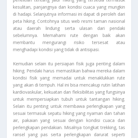
kesulitan, panjangnya dan kondisi cuaca yang mungkin
di hadapi. Selanjutnya informasi ini dapat di peroleh dari
peta hiking. Contohnya situs web resmi taman nasional
atau daerah lindung serta ulasan dari pendaki
sebelumnya. Memahami rute dengan baik akan
membantu mengurangi risiko tersesat atau
menghadapi kondisi yang tidak di antisipasi.
Kemudian selain itu persiapan fisik juga penting dalam
hiking. Pendaki harus memastikan bahwa mereka dalam
kondisi fisik yang memadai untuk menaklukkan rute
yang akan di tempuh. Hal ini bisa mencakup rutin latihan
kardiovaskular, kekuatan dan fleksibilitas yang fungsinya
untuk mempersiapkan tubuh untuk tantangan hiking.
Selain itu penting untuk membawa perlengkapan yang
sesuai termasuk sepatu hiking yang nyaman dan tahan
air, pakaian yang sesuai dengan kondisi cuaca dan
perlengkapan pendakian. Misalnya tongkat trekking, tas
ransel yang pas serta perlengkapan darurat seperti