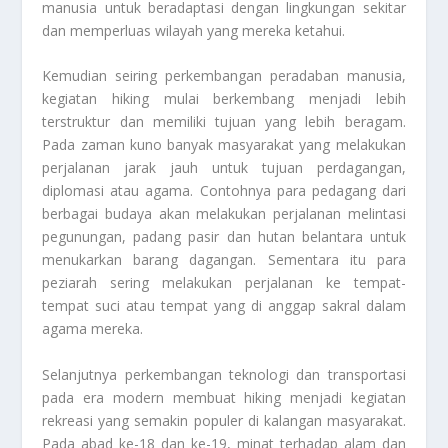
manusia untuk beradaptasi dengan lingkungan sekitar
dan memperluas wilayah yang mereka ketahui.
Kemudian seiring perkembangan peradaban manusia,
kegiatan hiking mulai berkembang menjadi lebih
terstruktur dan memiliki tujuan yang lebih beragam.
Pada zaman kuno banyak masyarakat yang melakukan
perjalanan jarak jauh untuk tujuan perdagangan,
diplomasi atau agama. Contohnya para pedagang dari
berbagai budaya akan melakukan perjalanan melintasi
pegunungan, padang pasir dan hutan belantara untuk
menukarkan barang dagangan. Sementara itu para
peziarah sering melakukan perjalanan ke tempat-
tempat suci atau tempat yang di anggap sakral dalam
agama mereka.
Selanjutnya perkembangan teknologi dan transportasi
pada era modern membuat hiking menjadi kegiatan
rekreasi yang semakin populer di kalangan masyarakat.
Pada abad ke-18 dan ke-19, minat terhadap alam dan