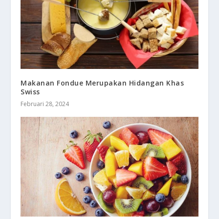
Makanan Fondue Merupakan Hidangan Khas
Swiss
Februari 28, 2024