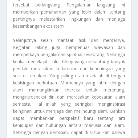
tersebut berlangsung. Pengalaman langsung ini
memberikan pemahaman yang lebih dalam tentang
pentingnya melestarikan lingkungan dan menjaga
keseimbangan ekosistem.
Selanjutnya selain manfaat fisik dan mentalnya,
Kegiatan Hiking
juga memperluas wawasan dan
memperkaya pengalaman spiritual seseorang. Sehingga
ketika menjelajahi jalur hiking yang menantang banyak
pendaki merasakan kedamaian dan keheningan yang
sulit di temukan. Yang paling utama adalah di tengah
kebisingan perkotaan. Momennya yang intim dengan
alam memungkinkan mereka untuk merenung,
mengintrospeksi diri dan merasakan kebesaran alam
semesta. Hal inilah yang seringkali menginspirasi
keinginan untuk menjaga dan melindungi alam. Bahkan
dapat memberikan perspektif baru tentang arti
kehidupan dan hubungan antara manusia dan alam.
Sehingga dengan demikian, dapat di simpulkan bahwa