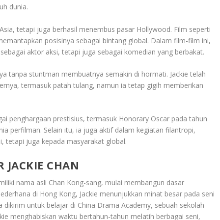
uh dunia.
i Asia, tetapi juga berhasil menembus pasar Hollywood. Film seperti
emantapkan posisinya sebagai bintang global. Dalam film-film ini,
agai aktor aksi, tetapi juga sebagai komedian yang berbakat.
aya tanpa stuntman membuatnya semakin di hormati. Jackie telah
ernya, termasuk patah tulang, namun ia tetap gigih memberikan
gai penghargaan prestisius, termasuk Honorary Oscar pada tahun
 perfilman. Selain itu, ia juga aktif dalam kegiatan filantropi,
, tetapi juga kepada masyarakat global.
R JACKIE CHAN
miliki nama asli Chan Kong-sang, mulai membangun dasar
a sederhana di Hong Kong, Jackie menunjukkan minat besar pada seni
 ia dikirim untuk belajar di China Drama Academy, sebuah sekolah
Jackie menghabiskan waktu bertahun-tahun melatih berbagai seni,