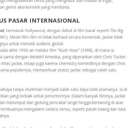
 juga menghadirkan cerita yang menghibur dan mudah di ingat,
an genre aksi-komedi yang mendunia.
US PASAR INTERNASIONAL
al
, termasuk Hollywood, dengan debut di film barat seperti
The Big
981). Meski film-film ini tidak berhasil secara komersial, Jackie tidak
nya untuk menarik audiens global.
da akhir 1990-an melalui film “Rush Hour” (1998), di mana ia
a sama dengan detektif Amerika, yang diperankan oleh Chris Tucker.
ga khas Jackie, tetapi juga karena chemistry komediknya dengan Chris
sama populernya, memperkuat status Jackie sebagai salah satu
bahaya tanpa stuntman menjadi salah satu daya tarik utamanya. Ia di
ikan yang terbaik untuk penontonnya. Dalam banyak filmnya, Jackie
ari melompat dari gedung pencakar langit hingga bertarung di atas
 membuatnya mengalami cedera serius, seperti patah tulang dan luka
tnya.