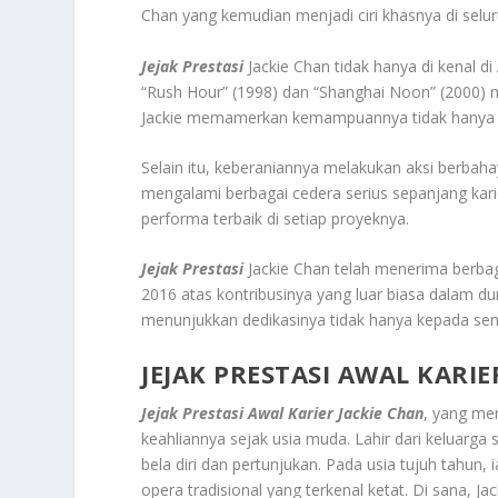
Chan yang kemudian menjadi ciri khasnya di selur
Jejak Prestasi
Jackie Chan tidak hanya di kenal d
“Rush Hour” (1998) dan “Shanghai Noon” (2000) m
Jackie memamerkan kemampuannya tidak hanya seb
Selain itu, keberaniannya melakukan aksi berbah
mengalami berbagai cedera serius sepanjang kari
performa terbaik di setiap proyeknya.
Jejak Prestasi
Jackie Chan telah menerima berba
2016 atas kontribusinya yang luar biasa dalam dunia
menunjukkan dedikasinya tidak hanya kepada seni
JEJAK PRESTASI AWAL KARIE
Jejak Prestasi Awal Karier Jackie Chan
, yang me
keahliannya sejak usia muda. Lahir dari keluarg
bela diri dan pertunjukan. Pada usia tujuh tahun,
opera tradisional yang terkenal ketat. Di sana, 