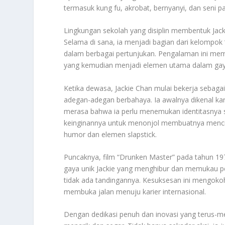
termasuk kung fu, akrobat, bernyanyi, dan seni p
Lingkungan sekolah yang disiplin membentuk Jacki
Selama di sana, ia menjadi bagian dari kelompok 
dalam berbagai pertunjukan. Pengalaman ini membe
yang kemudian menjadi elemen utama dalam gaya
Ketika dewasa, Jackie Chan mulai bekerja sebaga
adegan-adegan berbahaya. Ia awalnya dikenal k
merasa bahwa ia perlu menemukan identitasnya sen
keinginannya untuk menonjol membuatnya mencip
humor dan elemen slapstick.
Puncaknya, film “Drunken Master” pada tahun 197
gaya unik Jackie yang menghibur dan memukau p
tidak ada tandingannya. Kesuksesan ini mengokoh
membuka jalan menuju karier internasional.
Dengan dedikasi penuh dan inovasi yang terus-me