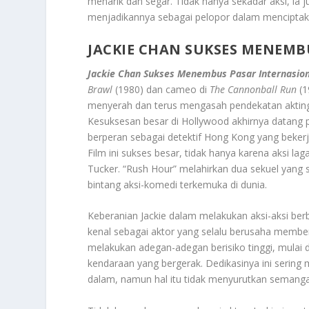
menarik dan segar. Tidak hanya sekadar aksi, ia
menjadikannya sebagai pelopor dalam menciptak
JACKIE CHAN SUKSES MENEMB
Jackie Chan Sukses Menembus Pasar Internasion
Brawl
(1980) dan cameo di
The Cannonball Run
(1
menyerah dan terus mengasah pendekatan akting
Kesuksesan besar di Hollywood akhirnya datang pa
berperan sebagai detektif Hong Kong yang bekerj
Film ini sukses besar, tidak hanya karena aksi la
Tucker. “Rush Hour” melahirkan dua sekuel yang 
bintang aksi-komedi terkemuka di dunia.
Keberanian Jackie dalam melakukan aksi-aksi ber
kenal sebagai aktor yang selalu berusaha member
melakukan adegan-adegan berisiko tinggi, mulai d
kendaraan yang bergerak. Dedikasinya ini sering
dalam, namun hal itu tidak menyurutkan semanga