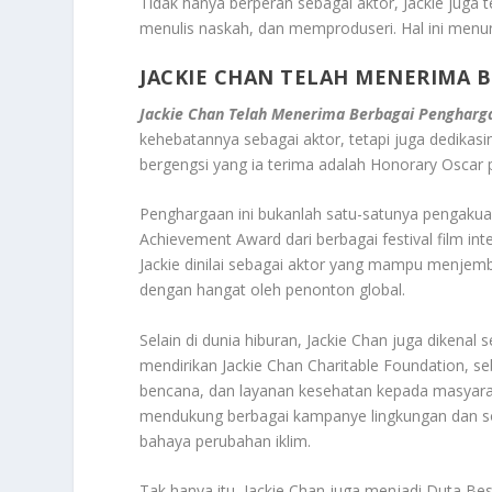
Tidak hanya berperan sebagai aktor, Jackie juga t
menulis naskah, dan memproduseri. Hal ini menun
JACKIE CHAN TELAH MENERIMA 
Jackie Chan Telah Menerima Berbagai Pengharg
kehebatannya sebagai aktor, tetapi juga dedikasi
bergengsi yang ia terima adalah Honorary Oscar 
Penghargaan ini bukanlah satu-satunya pengakuan
Achievement Award dari berbagai festival film in
Jackie dinilai sebagai aktor yang mampu menjemb
dengan hangat oleh penonton global.
Selain di dunia hiburan, Jackie Chan juga dikenal 
mendirikan Jackie Chan Charitable Foundation, 
bencana, dan layanan kesehatan kepada masyarak
mendukung berbagai kampanye lingkungan dan sos
bahaya perubahan iklim.
Tak hanya itu, Jackie Chan juga menjadi Duta 