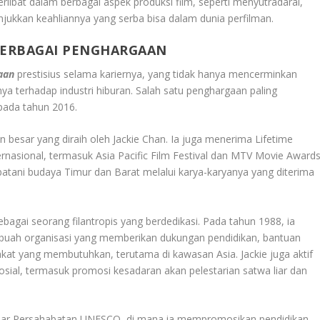
erlibat dalam berbagai aspek produksi film, seperti menyutradarai,
jukkan keahliannya yang serba bisa dalam dunia perfilman.
BERBAGAI PENGHARGAAN
aan
prestisius selama kariernya, yang tidak hanya mencerminkan
nya terhadap industri hiburan. Salah satu penghargaan paling
pada tahun 2016.
 besar yang diraih oleh Jackie Chan. Ia juga menerima Lifetime
ternasional, termasuk Asia Pacific Film Festival dan MTV Movie Awards
atani budaya Timur dan Barat melalui karya-karyanya yang diterima
sebagai seorang filantropis yang berdedikasi. Pada tahun 1988, ia
sebuah organisasi yang memberikan dukungan pendidikan, bantuan
at yang membutuhkan, terutama di kawasan Asia. Jackie juga aktif
ial, termasuk promosi kesadaran akan pelestarian satwa liar dan
Besar Persahabatan UNESCO, di mana ia mempromosikan pendidikan