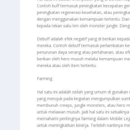
Contoh buff termasuk peningkatan kecepatan ger
peningkatan regenerasi kesehatan, atau peningkata
dengan menggunakan kemampuan tertentu. Dan j
kepada rekan satu tim oleh monster jungle. Dengan
Debuff adalah efek negatif yang di berikan kep
mereka. Contoh debuff termasuk perlambatan ke
penurunan daya serang atau pertahanan, atau efek s
berikan oleh hero musuh melalui kemampuan mer
mereka atau oleh item tertentu.
Farming
Hal satu ini adalah istilah yang umum di gunak
yang merujuk pada kegiatan mengumpulkan sumb
membunuh creeps, jungle monsters, atau hero mu
untuk melawan musuh. Jadi hal satu ini sebaiknya
memahami pentingnya farming dalam Mobile Lege
untuk meningkatkan kinerja. Terlebih nantinya