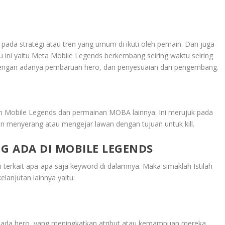
 pada strategi atau tren yang umum di ikuti oleh pemain. Dan juga
u ini yaitu Meta Mobile Legends berkembang seiring waktu seiring
engan adanya pembaruan hero, dan penyesuaian dari pengembang.
lam Mobile Legends dan permainan MOBA lainnya. Ini merujuk pada
n menyerang atau mengejar lawan dengan tujuan untuk kill.
G ADA DI MOBILE LEGENDS
i terkait apa-apa saja keyword di dalamnya. Maka simaklah
Istilah
kelanjutan lainnya yaitu:
 kepada hero, yang meningkatkan atribut atau kemampuan mereka.