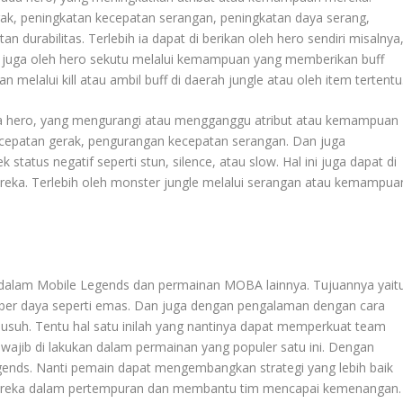
ak, peningkatan kecepatan serangan, peningkatan daya serang,
n durabilitas. Terlebih ia dapat di berikan oleh hero sendiri misalnya
uga oleh hero sekutu melalui kemampuan yang memberikan buff
 melalui kill atau ambil buff di daerah jungle atau oleh item tertentu
ada hero, yang mengurangi atau mengganggu atribut atau kemampuan
cepatan gerak, pengurangan kecepatan serangan. Dan juga
tatus negatif seperti stun, silence, atau slow. Hal ini juga dapat di
eka. Terlebih oleh monster jungle melalui serangan atau kemampua
an dalam Mobile Legends dan permainan MOBA lainnya. Tujuannya yait
er daya seperti emas. Dan juga dengan pengalaman dengan cara
suh. Tentu hal satu inilah yang nantinya dapat memperkuat team
 wajib di lakukan dalam permainan yang populer satu ini. Dengan
nds. Nanti pemain dapat mengembangkan strategi yang lebih baik
 mereka dalam pertempuran dan membantu tim mencapai kemenangan.