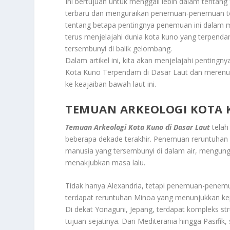
Ini bertujuan untuk menggali lebih dalam tentan
terbaru dan menguraikan penemuan-penemuan t
tentang betapa pentingnya penemuan ini dalam 
terus menjelajahi dunia kota kuno yang terpend
tersembunyi di balik gelombang.
Dalam artikel ini, kita akan menjelajahi pentingn
Kota Kuno Terpendam di Dasar Laut dan merenungk
ke keajaiban bawah laut ini.
TEMUAN ARKEOLOGI KOTA 
Temuan Arkeologi Kota Kuno di Dasar Laut
telah
beberapa dekade terakhir. Penemuan reruntuhan 
manusia yang tersembunyi di dalam air, mengun
menakjubkan masa lalu.
Tidak hanya Alexandria, tetapi penemuan-penemuan
terdapat reruntuhan Minoa yang menunjukkan kep
Di dekat Yonaguni, Jepang, terdapat kompleks st
tujuan sejatinya. Dari Mediterania hingga Pasif