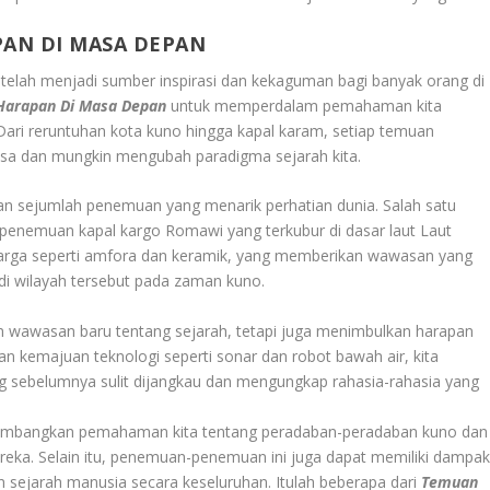
AN DI MASA DEPAN
 telah menjadi sumber inspirasi dan kekaguman bagi banyak orang di
Harapan Di Masa Depan
untuk memperdalam pemahaman kita
 Dari reruntuhan kota kuno hingga kapal karam, setiap temuan
iasa dan mungkin mengubah paradigma sejarah kita.
kan sejumlah penemuan yang menarik perhatian dunia. Salah satu
nemuan kapal kargo Romawi yang terkubur di dasar laut Laut
harga seperti amfora dan keramik, yang memberikan wawasan yang
di wilayah tersebut pada zaman kuno.
wawasan baru tentang sejarah, tetapi juga menimbulkan harapan
n kemajuan teknologi seperti sonar dan robot bawah air, kita
 sebelumnya sulit dijangkau dan mengungkap rahasia-rahasia yang
gembangkan pemahaman kita tentang peradaban-peradaban kuno dan
eka. Selain itu, penemuan-penemuan ini juga dapat memiliki dampa
 sejarah manusia secara keseluruhan. Itulah beberapa dari
Temuan