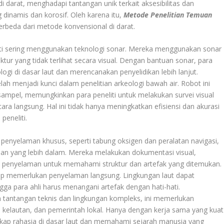
i darat, menghadapi tantangan unik terkait aksesibilitas dan
g dinamis dan korosif. Oleh karena itu,
Metode Penelitian Temuan
rbeda dari metode konvensional di darat.
liti sering menggunakan teknologi sonar. Mereka menggunakan sonar
ur yang tidak terlihat secara visual. Dengan bantuan sonar, para
ologi di dasar laut dan merencanakan penyelidikan lebih lanjut.
lah menjadi kunci dalam penelitian arkeologi bawah air. Robot ini
ampel, memungkinkan para peneliti untuk melakukan survei visual
a langsung. Hal ini tidak hanya meningkatkan efisiensi dan akurasi
peneliti.
penyelaman khusus, seperti tabung oksigen dan peralatan navigasi,
aman yang lebih dalam. Mereka melakukan dokumentasi visual,
 penyelaman untuk memahami struktur dan artefak yang ditemukan.
ap memerlukan penyelaman langsung. Lingkungan laut dapat
ga para ahli harus menangani artefak dengan hati-hati.
in tantangan teknis dan lingkungan kompleks, ini memerlukan
wan kelautan, dan pemerintah lokal. Hanya dengan kerja sama yang kuat
gkap rahasia di dasar laut dan memahami sejarah manusia yang