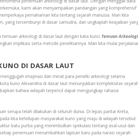
g fenomena penemuan arkeologi di dasar laut. Dengan menggali data
erkemuka, kami akan menyampaikan pandangan yang komprehensif
memperkaya pemahaman kita tentang sejarah manusia. Mari kita
am, yang tersembunyi di dasar samudra, dan ungkaplah keajaiban yan
ya temuan arkeologi di dasar laut dengan kata kunci
Temuan Arkeolog
an implikasi serta metode penelitiannya. Mari kita mulai perjalana
KUNO DI DASAR LAUT
 menggugah imajinasi dan minat para peneliti arkeologi selama
kota kuno Alexandria di dasar laut menunjukkan kompleksitas sejara
gkapkan bahwa wilayah terpencil dapat mengungkap rahasia
 serupa telah dilakukan di seluruh dunia. Di lepas pantai Kreta,
ada kita kehidupan masyarakat kuno yang maju di wilayah tersebut.
ruktur batu purba yang menimbulkan spekulasi tentang asal-usul dan
ik, setiap penemuan menambahkan lapisan baru pada narasi sejarah