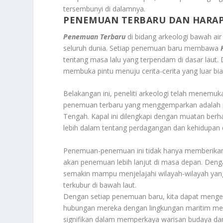
tersembunyi di dalamnya.
PENEMUAN TERBARU DAN HARAP
Penemuan Terbaru
di bidang arkeologi bawah air
seluruh dunia. Setiap penemuan baru membawa
tentang masa lalu yang terpendam di dasar laut.
membuka pintu menuju cerita-cerita yang luar b
Belakangan ini, peneliti arkeologi telah menemu
penemuan terbaru yang menggemparkan adalah pe
Tengah. Kapal ini dilengkapi dengan muatan ber
lebih dalam tentang perdagangan dan kehidupan 
Penemuan-penemuan ini tidak hanya memberikan 
akan penemuan lebih lanjut di masa depan. Denga
semakin mampu menjelajahi wilayah-wilayah yang
terkubur di bawah laut.
Dengan setiap penemuan baru, kita dapat men
hubungan mereka dengan lingkungan maritim mer
signifikan dalam memperkaya warisan budaya dan