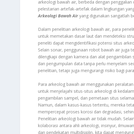
arkeologi bawah air, berbeda dengan penggalian d
pelestarian artefak-arte‌fak dalam lingkungan yan
Arkeologi Bawah Air
yang digunakan sangatlah be
Dalam penelitian arkeologi bawah air, para pene
untuk memetakan dasar laut dan mendeteksi strukt
peneliti dapat mengidentifikasi potensi situs arke
Selain sonar, penggunaan robot bawah air juga te
dilengkapi dengan kamera dan alat pengambilan s
dan pengumpulan data tanpa perlu menyelam secar
penelitian, tetapi juga mengurangi risiko bagi para 
Para arkeolog bawah air menggunakan peralatan 
untuk menjelajahi situs-situs arkeologi di kedal
pengambilan sampel, dan pemetaan situs selama
Namun, dalam kasus-kasus tertentu, mereka tet
mempercepat proses korosi dan degradasi, sehing
Penelitian arkeologi bawah air tidak mudah. Sela
kolaborasi antara ahli arkeologi, insinyur, ilmu
dan pendekatan multidisiplin, kita dapat mengun