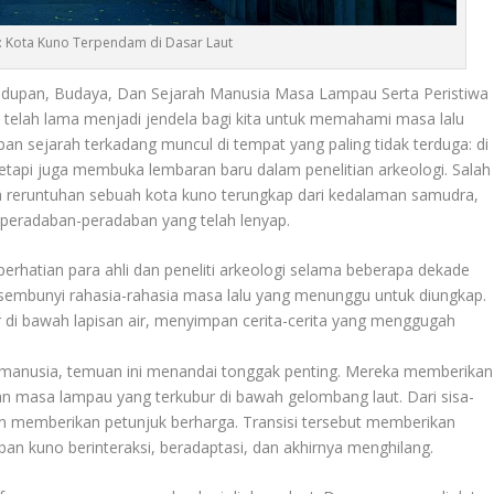
: Kota Kuno Terpendam di Dasar Laut
upan, Budaya, Dan Sejarah Manusia Masa Lampau Serta Peristiwa
i telah lama menjadi jendela bagi kita untuk memahami masa lalu
n sejarah terkadang muncul di tempat yang paling tidak terduga: di
etapi juga membuka lembaran baru dalam penelitian arkeologi. Salah
a reruntuhan sebuah kota kuno terungkap dari kedalaman samudra,
peradaban-peradaban yang telah lenyap.
erhatian para ahli dan peneliti arkeologi selama beberapa dekade
 tersembunyi rahasia-rahasia masa lalu yang menunggu untuk diungkap.
r di bawah lapisan air, menyimpan cerita-cerita yang menggugah
manusia, temuan ini menandai tonggak penting. Mereka memberikan
an masa lampau yang terkubur di bawah gelombang laut. Dari sisa-
an memberikan petunjuk berharga. Transisi tersebut memberikan
 kuno berinteraksi, beradaptasi, dan akhirnya menghilang.