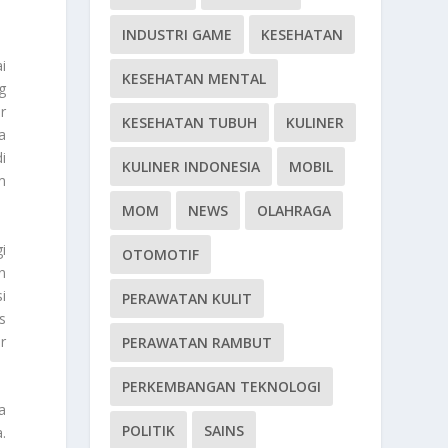
INDUSTRI GAME
KESEHATAN
i
KESEHATAN MENTAL
g
r
KESEHATAN TUBUH
KULINER
a
i
KULINER INDONESIA
MOBIL
m
MOM
NEWS
OLAHRAGA
i
OTOMOTIF
n
i
PERAWATAN KULIT
s
r
PERAWATAN RAMBUT
PERKEMBANGAN TEKNOLOGI
a
POLITIK
SAINS
.