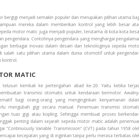
r bergigi menjadi semakin populer dan merupakan pilihan utama bag
emampuan mereka dalam memberikan kontrol yang lebih besar ata
epeda motor matic juga menjadi populer, terutama di kota-kota besa
agian pengendara. Contohnya pengendara yang menghargai pengalama
Dengan berbagai inovasi dalam desain dan teknologinya sepeda moto
i salah satu pilihan utama dalam dunia otomotif untuk pengendar
 kontrol.
TOR MATIC
 telusuri kembali ke pertengahan abad ke-20. Yaitu ketika terjad
embuatan transmisi otomatis untuk kendaraan bermotor. Awalny
ternatif bagi orang-orang yang menginginkan kenyamanan dala
perlu mengubah gigi secara manual. Penemuan transmisi otomati
ngan tuas gigi atau kopling. Sehingga membuat proses berkendar
onggak penting dalam sejarah sepeda motor matic adalah penemua
gai “Continuously Variable Transmission” (CVT) pada tahun 1958 ole
apai kecepatan yang di inginkan tanpa perlu merasa terbatas ole