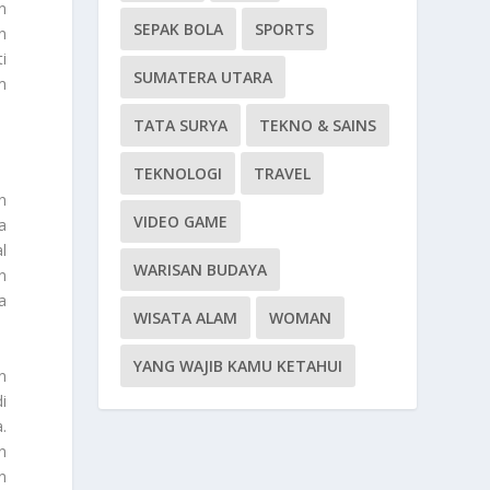
n
SEPAK BOLA
SPORTS
n
i
SUMATERA UTARA
m
TATA SURYA
TEKNO & SAINS
TEKNOLOGI
TRAVEL
n
VIDEO GAME
a
l
WARISAN BUDAYA
n
a
WISATA ALAM
WOMAN
YANG WAJIB KAMU KETAHUI
n
i
.
n
n