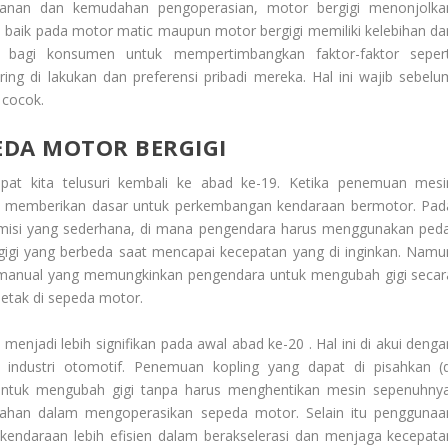
nan dan kemudahan pengoperasian, motor bergigi menonjolka
ya baik pada motor matic maupun motor bergigi memiliki kelebihan da
g bagi konsumen untuk mempertimbangkan faktor-faktor sepert
ing di lakukan dan preferensi pribadi mereka. Hal ini wajib sebelu
 cocok.
EDA MOTOR BERGIGI
at kita telusuri kembali ke abad ke-19. Ketika penemuan mesi
e) memberikan dasar untuk perkembangan kendaraan bermotor. Pad
misi yang sederhana, di mana pengendara harus menggunakan peda
gigi yang berbeda saat mencapai kecepatan yang di inginkan. Namu
 manual yang memungkinkan pengendara untuk mengubah gigi secar
letak di sepeda motor.
njadi lebih signifikan pada awal abad ke-20 . Hal ini di akui denga
 industri otomotif. Penemuan kopling yang dapat di pisahkan (d
ntuk mengubah gigi tanpa harus menghentikan mesin sepenuhnya
han dalam mengoperasikan sepeda motor. Selain itu penggunaa
 kendaraan lebih efisien dalam berakselerasi dan menjaga kecepata