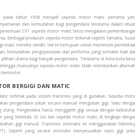
n pada tahun 1958 menjadi sepeda motor matic pertama yan
enyamanan dan kemudahan bagi pengendara terutama dalam situas
jak penemuan CVT sepeda motor matic terus mengalami perkembanga
unia. Berbagai produsen sepeda motor terkenal seperti Yamaha, Suzuk
 matic mereka sendiri. Hal ini bertujuan untuk memenuhi permintaa
an, kemudahan pengoperasian dan performa yang semakin baik dar
i pilihan utama bagi banyak pengendara. Terutama di kota-kota besa
. Sehingga munculnya sepeda motor matic telah memberikan alternati
i bermotor.
OR BERGIGI DAN MATIC
atic
terletak pada sistem transmisi yang di gunakan. Sepeda moto
lukan pengendara untuk secara manual mengubah gigi. Yaitu denga
g stang. Pengendara harus mengganti gigi sesuai dengan kebutuha
yang berbeda. Di sisi lain sepeda motor matic di lengkapi denga
ubahan gigi manual. Transmisi otomatis ini menggunakan teknolog
CVT). Seperti yang secara otomatis menyesuaikan rasio gigi untu