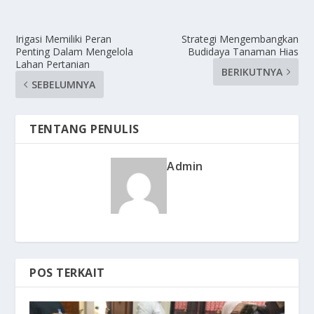
Irigasi Memiliki Peran
Strategi Mengembangkan
Penting Dalam Mengelola
Budidaya Tanaman Hias
Lahan Pertanian
BERIKUTNYA
SEBELUMNYA
TENTANG PENULIS
Admin
POS TERKAIT