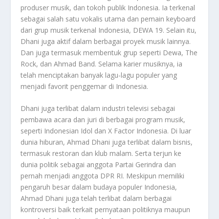
produser musik, dan tokoh publik Indonesia. Ia terkenal
sebagai salah satu vokalis utama dan pemain keyboard
dari grup musik terkenal Indonesia, DEWA 19. Selain itu,
Dhani juga aktif dalam berbagai proyek musik lainnya.
Dan juga termasuk membentuk grup seperti Dewa, The
Rock, dan Ahmad Band. Selama karier musiknya, ia
telah menciptakan banyak lagu-lagu populer yang
menjadi favorit penggemar di Indonesia.
Dhani juga terlibat dalam industri televisi sebagai
pembawa acara dan juri di berbagai program musik,
seperti Indonesian Idol dan X Factor Indonesia. Di luar
dunia hiburan, Ahmad Dhani juga terlibat dalam bisnis,
termasuk restoran dan klub malam. Serta terjun ke
dunia politik sebagai anggota Partai Gerindra dan
pernah menjadi anggota DPR RI. Meskipun memiliki
pengaruh besar dalam budaya populer Indonesia,
Ahmad Dhani juga telah terlibat dalam berbagai
kontroversi baik terkait pernyataan politiknya maupun