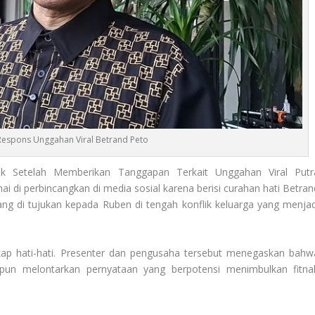
espons Unggahan Viral Betrand Peto
ik Setelah Memberikan Tanggapan Terkait Unggahan Viral Putr
 di perbincangkan di media sosial karena berisi curahan hati Betran
ng di tujukan kepada Ruben di tengah konflik keluarga yang menjad
kap hati-hati. Presenter dan pengusaha tersebut menegaskan bahw
pun melontarkan pernyataan yang berpotensi menimbulkan fitna