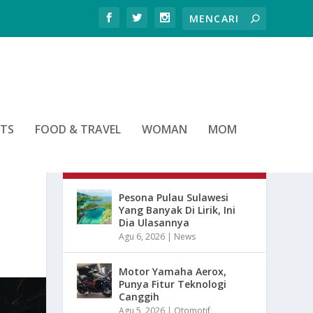
RTS
FOOD & TRAVEL
WOMAN
MOM
ARTIKEL TERBARU
Pesona Pulau Sulawesi
Yang Banyak Di Lirik, Ini
Dia Ulasannya
Agu 6, 2026
|
News
Motor Yamaha Aerox,
Punya Fitur Teknologi
Canggih
Agu 5, 2026
|
Otomotif