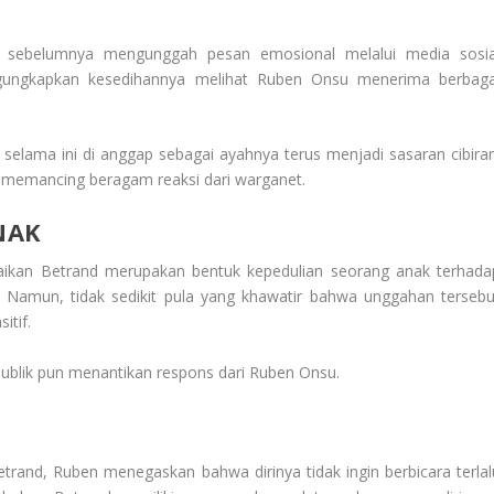
 sebelumnya mengunggah pesan emosional melalui media sosia
ngungkapkan kesedihannya melihat Ruben Onsu menerima berbaga
selama ini di anggap sebagai ayahnya terus menjadi sasaran cibiran
memancing beragam reaksi dari warganet.
NAK
aikan Betrand merupakan bentuk kepedulian seorang anak terhada
 Namun, tidak sedikit pula yang khawatir bahwa unggahan tersebu
itif.
publik pun menantikan respons dari Ruben Onsu.
rand, Ruben menegaskan bahwa dirinya tidak ingin berbicara terlal