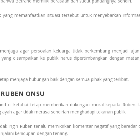
bahwa Betrand memiliki perasaan dan sudut pandangnya sendiri.
k yang memanfaatkan situasi tersebut untuk menyebarkan informas
enjaga agar persoalan keluarga tidak berkembang menjadi ajan
n yang disampaikan ke publik harus dipertimbangkan dengan matan
tetap menjaga hubungan baik dengan semua pihak yang terlibat.
 RUBEN ONSU
and di ketahui tetap memberikan dukungan moral kepada Ruben. I
ayah agar tidak merasa sendirian menghadapi tekanan publik.
ak ingin Ruben terlalu memikirkan komentar negatif yang beredar d
enjalani kehidupan dengan tenang.