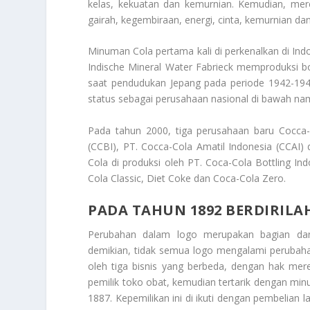
kelas, kekuatan dan kemurnian. Kemudian, me
gairah, kegembiraan, energi, cinta, kemurnian dan
Minuman Cola pertama kali di perkenalkan di Ind
Indische Mineral Water Fabrieck memproduksi bot
saat pendudukan Jepang pada periode 1942-1945
status sebagai perusahaan nasional di bawah nam
Pada tahun 2000, tiga perusahaan baru Cocca-Co
(CCBI), PT. Cocca-Cola Amatil Indonesia (CCAI) 
Cola di produksi oleh PT. Coca-Cola Bottling Ind
Cola Classic, Diet Coke dan Coca-Cola Zero.
PADA TAHUN 1892 BERDIRIL
Perubahan dalam logo merupakan bagian dari
demikian, tidak semua logo mengalami perubahan
oleh tiga bisnis yang berbeda, dengan hak merek
pemilik toko obat, kemudian tertarik dengan mi
1887. Kepemilikan ini di ikuti dengan pembelian 