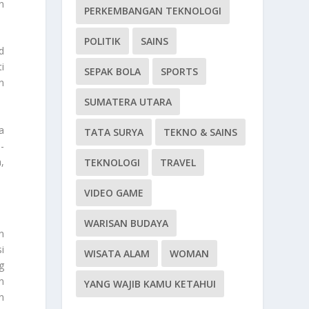
n
PERKEMBANGAN TEKNOLOGI
POLITIK
SAINS
d
i
SEPAK BOLA
SPORTS
n
SUMATERA UTARA
a
TATA SURYA
TEKNO & SAINS
-
,
TEKNOLOGI
TRAVEL
VIDEO GAME
WARISAN BUDAYA
n
i
WISATA ALAM
WOMAN
g
n
YANG WAJIB KAMU KETAHUI
n