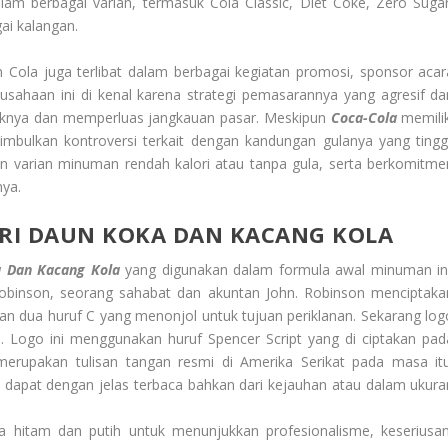
m berbagai varian, termasuk Cola Classic, Diet Coke, Zero Sugar
ai kalangan.
Cola juga terlibat dalam berbagai kegiatan promosi, sponsor acar
rusahaan ini di kenal karena strategi pemasarannya yang agresif da
eknya dan memperluas jangkauan pasar. Meskipun
Coca-Cola
memilik
bulkan kontroversi terkait dengan kandungan gulanya yang tinggi
n varian minuman rendah kalori atau tanpa gula, serta berkomitme
ya.
ARI DAUN KOKA DAN KACANG KOLA
a Dan Kacang Kola
yang digunakan dalam formula awal minuman ini
obinson, seorang sahabat dan akuntan John. Robinson menciptaka
an dua huruf C yang menonjol untuk tujuan periklanan. Sekarang log
ia. Logo ini menggunakan huruf Spencer Script yang di ciptakan pad
merupakan tulisan tangan resmi di Amerika Serikat pada masa itu
n dapat dengan jelas terbaca bahkan dari kejauhan atau dalam ukura
 hitam dan putih untuk menunjukkan profesionalisme, keseriusan