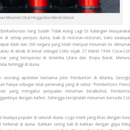
san Minuman Obat Hingga Ikon Merek Global
erkarbonasi Yang Sudah Tidak Asing Lagi Di Kalangan Masyarakat
di setiap penjuru dunia, baik di restoran-restoran, toko swalaya
pat lebih dari 200 negara yang telah menjual minuman ini. Minuma
atau di akrab di kenal sebagai Coke sejak 27 Maret 1944. Coca-Col
rbesar yang beroperasi di Amerika Utara dan Eropa Barat. Menuru
ai tertinggi di dunia.
 seorang apoteker bernama John Pemberton di Atlanta, Georgia
akan hanya sebagai obat penenang yang di sebut “Pemberton’s Frenc
ran yang mengatur penjualan minuman beralkohol, Pemberto
gantinya dengan kafein. Sehingga terciptalah minuman bersoda Col
on budaya populer di seluruh dunia. Logo merk yang khas dengan huru
 terkenal di dunia. Bahkan sering kali di kaitkan dengan gaya hidu