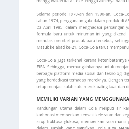
menggunakan kata Coke. Hingga akhirnya pada t
Selama periode 1970-an dan 1980-an, Coca-Co
tahun 1974, penggunaan gula dalam produk di AS 
23 April 1985, dalam menghadapi persaingan 
formula baru untuk minuman ini yang dikenal s
menolak membeli produk baru tersebut, sehingg
Masuk ke abad ke-21, Coca-Cola terus memperl
Coca-Cola juga terkenal karena keterlibatannya
FIFA. Sehingga, memungkinkannya untuk menjang
berbagai platform media sosial dan teknologi 
yang berdedikasi terhadap mereknya. Dengan te
tetap menjadi salah satu merek paling kuat dan di
MEMILIKI VARIAN YANG MENGGUNAK
Kandungan utama dalam Cola meliputi air kar
karbonasi memberikan sensasi kelezatan dan keg
sirup fruktosa-glukosa, memberikan rasa manis
dalam jumlah yang signifikan, cola juga
Memi