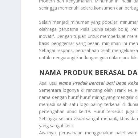
modern dan kenyamanan. Minuman ini hadir dala
sehingga memenuhi selera konsumen dari berbag
Selain menjadi minuman yang populer, minuman 
olahraga (terutama Piala Dunia sepak bola). Pe
inovatif. Dengan tujuan untuk memperkuat mer
basis penggemar yang besar, minuman ini menim
Sebagai respons, perusahaan telah mengeluarka
untuk mengurangi kandungan gula dalam produkn
NAMA PRODUK
BERASAL D
Asal usul
Nama Produk
Berasal Dari Daun Kok
Sementara logonya di rancang oleh Frank M. R
nama dengan huruf-huruf miring yang mengalir d
menjadi salah satu logo paling terkenal di dun
pertengahan abad ke-19. Huruf tersebut juga 
Sehingga secara visual sangat menarik, khas da
yang sangat kecil.
Awalnya, perusahaan menggunakan palet warna