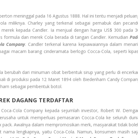
berton meninggal pada 16 Agustus 1888. Hal ini tentu menjadi peluan
la miliknya. Charley yang terkenal sebagai pemabuk dan pecand
merek kepada Candler. Ia menjual dengan harga US$ 300 pada 3
tas formula dan merek Cola berada di tangan Candler. Kemudian
Pad
ola Company
. Candler terkenal karena kepiawaiannya dalam menari
gai macam barang cinderamata berlogo Cocca-Cola, seperti kipas
a berubah dari minuman obat berbentuk sirup yang perlu di encerka
 kali di produksi pada 12 Maret 1894 oleh Biedenharn Candy Compan
enharn sebagai pembentuk botol.
EREK DAGANG TERDAFTAR
 Coca-Cola Company kepada sejumlah investor, Robert W. Demga
 berusaha untuk memperluas pemasaran Cocca-Cola ke seluruh duni
 pack. Awalnya dalam mempromosikan merk, masyarakat tidak bole
t nama lengkapnya, yaitu Coca-Cola. Namun, konsumen masih saj