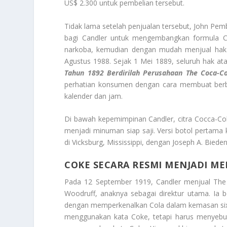
US$ 2.300 untuk pembelian tersebut.
Tidak lama setelah penjualan tersebut, John Pem
bagi Candler untuk mengembangkan formula Co
narkoba, kemudian dengan mudah menjual hak 
Agustus 1988. Sejak 1 Mei 1889, seluruh hak a
Tahun 1892 Berdirilah Perusahaan The Coca-C
perhatian konsumen dengan cara membuat berba
kalender dan jam.
Di bawah kepemimpinan Candler, citra Cocca-Col
menjadi minuman siap saji. Versi botol pertama
di Vicksburg, Mississippi, dengan Joseph A. Bied
COKE SECARA RESMI MENJADI M
Pada 12 September 1919, Candler menjual The
Woodruff, anaknya sebagai direktur utama. Ia
dengan memperkenalkan Cola dalam kemasan six
menggunakan kata Coke, tetapi harus menyebu