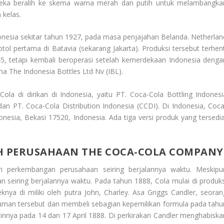
reka beralih ke skema warna merah dan putih untuk melambangka
 kelas.
onesia sekitar tahun 1927, pada masa penjajahan Belanda. Netherlan
ol pertama di Batavia (sekarang Jakarta). Produksi tersebut terhent
, tetapi kembali beroperasi setelah kemerdekaan Indonesia denga
a The Indonesia Bottles Ltd Nv (IBL).
la di dirikan di Indonesia, yaitu PT. Coca-Cola Bottling Indonesi
dan PT. Coca-Cola Distribution Indonesia (CCDI). Di Indonesia, Coca
onesia, Bekasi 17520, Indonesia. Ada tiga versi produk yang tersedia
AH PERUSAHAAN THE COCA-COLA COMPANY
 perkembangan perusahaan seiring berjalannya waktu. Meskipu
 seiring berjalannya waktu. Pada tahun 1888, Cola mulai di produks
nya di miliki oleh putra John, Charley. Asa Griggs Candler, seoran
numan tersebut dan membeli sebagian kepemilikan formula pada tahu
lainnya pada 14 dan 17 April 1888. Di perkirakan Candler menghabiska