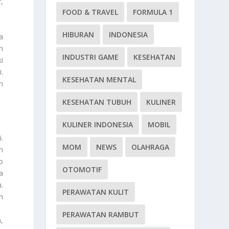
,
FOOD & TRAVEL
FORMULA 1
HIBURAN
INDONESIA
a
n
INDUSTRI GAME
KESEHATAN
i
.
KESEHATAN MENTAL
n
KESEHATAN TUBUH
KULINER
KULINER INDONESIA
MOBIL
.
MOM
NEWS
OLAHRAGA
n
o
OTOMOTIF
a
.
PERAWATAN KULIT
n
PERAWATAN RAMBUT
,