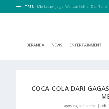
TREN:
Mie Lethek Jogja, Warisan Kuliner Dari Tanah 
BERANDA
NEWS
ENTERTAINMENT
COCA-COLA DARI GAGA
M
Diposting oleh
Admin
|
Feb 1