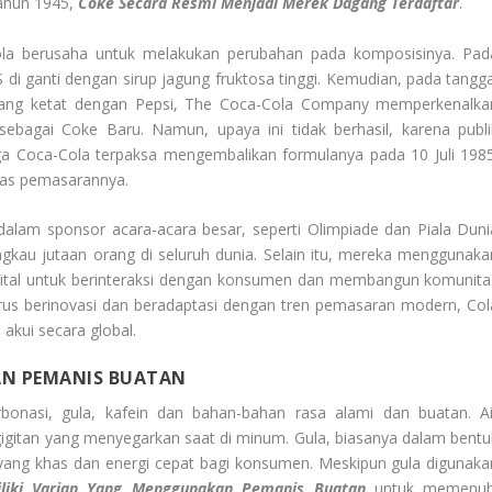
ahun 1945,
Coke Secara Resmi Menjadi Merek Dagang Terdaftar
.
la berusaha untuk melakukan perubahan pada komposisinya. Pad
di ganti dengan sirup jagung fruktosa tinggi. Kemudian, pada tangga
yang ketat dengan Pepsi, The Coca-Cola Company memperkenalka
ebagai Coke Baru. Namun, upaya ini tidak berhasil, karena publi
a Coca-Cola terpaksa mengembalikan formulanya pada 10 Juli 1985
uas pemasarannya.
 dalam sponsor acara-acara besar, seperti Olimpiade dan Piala Duni
kau jutaan orang di seluruh dunia. Selain itu, mereka menggunaka
digital untuk berinteraksi dengan konsumen dan membangun komunita
rus berinovasi dan beradaptasi dengan tren pemasaran modern, Col
 akui secara global.
AN PEMANIS BUATAN
bonasi, gula, kafein dan bahan-bahan rasa alami dan buatan. Ai
igitan yang menyegarkan saat di minum. Gula, biasanya dalam bentu
 yang khas dan energi cepat bagi konsumen. Meskipun gula digunaka
liki Varian Yang Menggunakan Pemanis Buatan
untuk memenuh