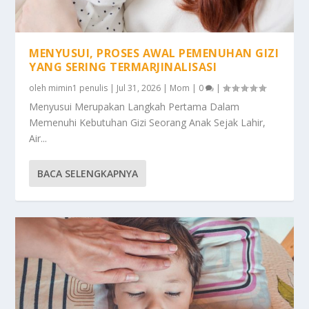
MENYUSUI, PROSES AWAL PEMENUHAN GIZI
YANG SERING TERMARJINALISASI
oleh
mimin1 penulis
|
Jul 31, 2026
|
Mom
|
0
|
Menyusui Merupakan Langkah Pertama Dalam
Memenuhi Kebutuhan Gizi Seorang Anak Sejak Lahir,
Air...
BACA SELENGKAPNYA