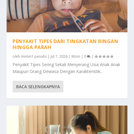
PENYAKIT TIPES DARI TINGKATAN RINGAN
HINGGA PARAH
oleh
mimin1 penulis
|
Jul 7, 2026
|
Mom
|
0
|
Penyakit Tipes Sering Sekali Menyerang Usia Anak Anak
Maupun Orang Dewasa Dengan Karakteristik...
BACA SELENGKAPNYA