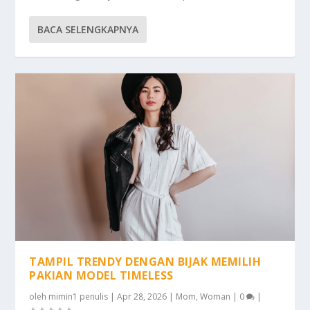
BACA SELENGKAPNYA
TAMPIL TRENDY DENGAN BIJAK MEMILIH
PAKIAN MODEL TIMELESS
oleh
mimin1 penulis
|
Apr 28, 2026
|
Mom
,
Woman
|
0
|