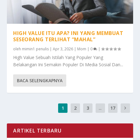
HIGH VALUE ITU APA? INI YANG MEMBUAT
SESEORANG TERLIHAT “MAHAL”
oleh
mimin1 penulis
|
Apr 3, 2026
|
Mom
|
0
|
High Value Sebuah Istilah Yang Populer Yang
Belakangan Ini Semakin Populer Di Media Sosial Dan...
BACA SELENGKAPNYA
1
2
3
...
17
ARTIKEL TERBARU