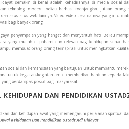
idayat semakin di kenal adalah kehadirannya di media sosial da
kan teknologi modern, beliau berhasil menjangkau jutaan orang d
 dan situs-situs web lainnya. Video-video ceramahnya yang informati
ivasi bagi banyak orang.
gaya penyampaian yang hangat dan menyentuh hati. Beliau mamp
ra yang mudah di pahami dan relevan bagi kehidupan sehari-hari
ampu membuat orang-orang terinspirasi untuk meningkatkan kualita
giatan sosial dan kemanusiaan yang bertujuan untuk membantu merek
na untuk kegiatan-kegiatan amal, memberikan bantuan kepada faki
k yang berdampak positif bagi masyarakat.
 KEHIDUPAN DAN PENDIDIKAN USTAD
idikan dan kehidupan awal yang memengaruhi perjalanan spiritual da
Awal Kehidupan Dan Pendidikan Ustadz Adi Hidayat
: