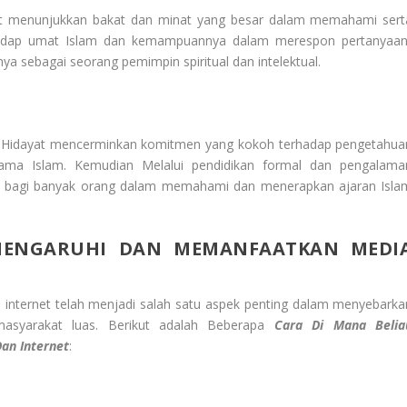
at menunjukkan bakat dan minat yang besar dalam memahami sert
rhadap umat Islam dan kemampuannya dalam merespon pertanyaan
 sebagai seorang pemimpin spiritual dan intelektual.
di Hidayat mencerminkan komitmen yang kokoh terhadap pengetahua
a Islam. Kemudian Melalui pendidikan formal dan pengalama
asi bagi banyak orang dalam memahami dan menerapkan ajaran Isla
MENGARUHI DAN MEMANFAATKAN MEDI
n internet telah menjadi salah satu aspek penting dalam menyebarka
asyarakat luas. Berikut adalah Beberapa
Cara Di Mana Belia
an Internet
: