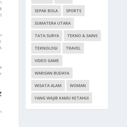
n
i
SEPAK BOLA
SPORTS
f
SUMATERA UTARA
u
TATA SURYA
TEKNO & SAINS
.
s
TEKNOLOGI
TRAVEL
VIDEO GAME
a
WARISAN BUDAYA
r
WISATA ALAM
WOMAN
Z
YANG WAJIB KAMU KETAHUI
n