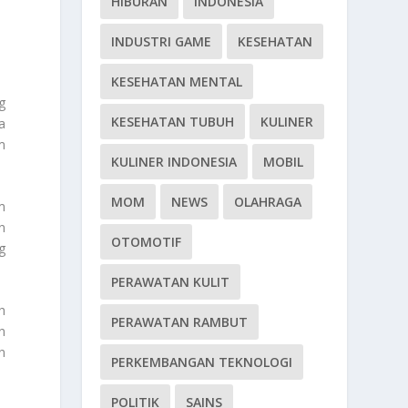
HIBURAN
INDONESIA
INDUSTRI GAME
KESEHATAN
KESEHATAN MENTAL
g
KESEHATAN TUBUH
KULINER
a
m
KULINER INDONESIA
MOBIL
MOM
NEWS
OLAHRAGA
m
n
OTOMOTIF
g
PERAWATAN KULIT
h
PERAWATAN RAMBUT
n
n
PERKEMBANGAN TEKNOLOGI
POLITIK
SAINS