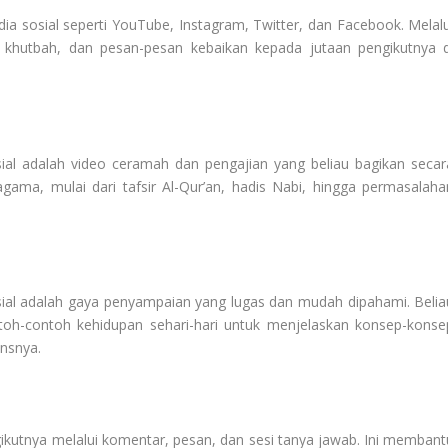
dia sosial seperti YouTube, Instagram, Twitter, dan Facebook. Melalu
, khutbah, dan pesan-pesan kebaikan kepada jutaan pengikutnya d
sial adalah video ceramah dan pengajian yang beliau bagikan secar
agama, mulai dari tafsir Al-Qur’an, hadis Nabi, hingga permasalaha
sial adalah gaya penyampaian yang lugas dan mudah dipahami. Belia
h-contoh kehidupan sehari-hari untuk menjelaskan konsep-konse
nsnya.
gikutnya melalui komentar, pesan, dan sesi tanya jawab. Ini membant