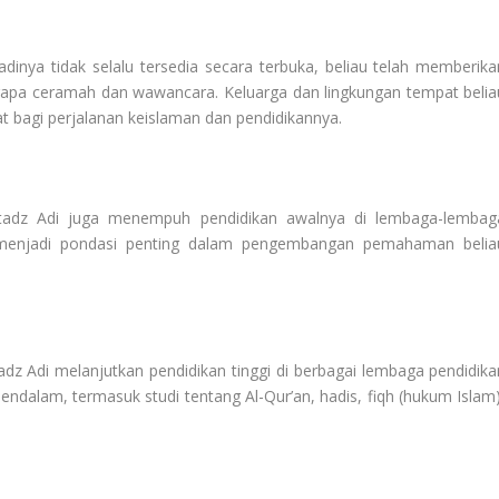
adinya tidak selalu tersedia secara terbuka, beliau telah memberika
apa ceramah dan wawancara. Keluarga dan lingkungan tempat belia
t bagi perjalanan keislaman dan pendidikannya.
stadz Adi juga menempuh pendidikan awalnya di lembaga-lembag
i menjadi pondasi penting dalam pengembangan pemahaman belia
dz Adi melanjutkan pendidikan tinggi di berbagai lembaga pendidika
ndalam, termasuk studi tentang Al-Qur’an, hadis, fiqh (hukum Islam)