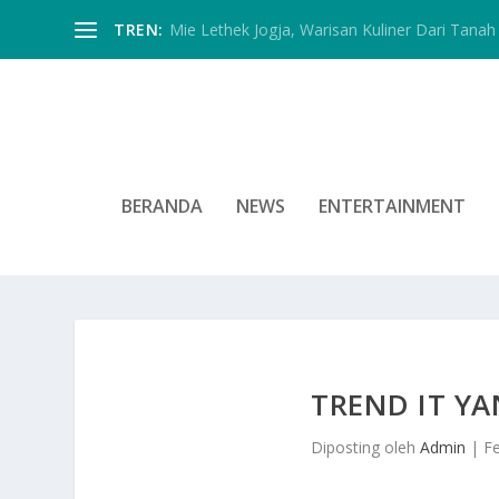
TREN:
Mie Lethek Jogja, Warisan Kuliner Dari Tanah 
BERANDA
NEWS
ENTERTAINMENT
TREND IT Y
Diposting oleh
Admin
|
F