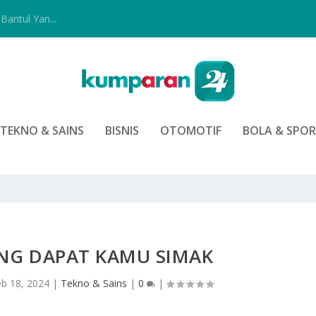
Bantul Yan...
TEKNO & SAINS
BISNIS
OTOMOTIF
BOLA & SPO
ANG DAPAT KAMU SIMAK
eb 18, 2024
|
Tekno & Sains
|
0
|