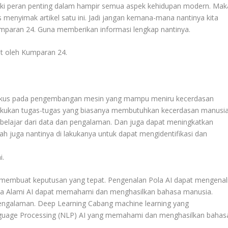
iki peran penting dalam hampir semua aspek kehidupan modern. Mak
us menyimak artikel satu ini. Jadi jangan kemana-mana nantinya kita
umparan 24. Guna memberikan informasi lengkap nantinya.
t oleh Kumparan 24.
 fokus pada pengembangan mesin yang mampu meniru kecerdasan
kukan tugas-tugas yang biasanya membutuhkan kecerdasan manusia
t belajar dari data dan pengalaman. Dan juga dapat meningkatkan
juga nantinya di lakukanya untuk dapat mengidentifikasi dan
i.
 membuat keputusan yang tepat. Pengenalan Pola AI dapat mengenal
a Alami AI dapat memahami dan menghasilkan bahasa manusia.
 pengalaman. Deep Learning Cabang machine learning yang
anguage Processing (NLP) AI yang memahami dan menghasilkan bahas