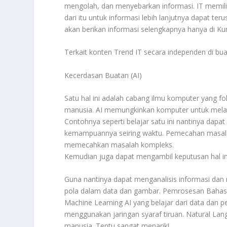
mengolah, dan menyebarkan informasi. IT memil
dari itu untuk informasi lebih lanjutnya dapat ter
akan berikan informasi selengkapnya hanya di K
Terkait konten
Trend IT
secara independen di bua
Kecerdasan Buatan (AI)
Satu hal ini adalah cabang ilmu komputer yang
manusia. AI memungkinkan komputer untuk mela
Contohnya seperti belajar satu ini nantinya dapa
kemampuannya seiring waktu. Pemecahan masalah 
memecahkan masalah kompleks.
Kemudian juga dapat mengambil keputusan hal in
Guna nantinya dapat menganalisis informasi dan
pola dalam data dan gambar. Pemrosesan Bahas
Machine Learning AI yang belajar dari data dan
menggunakan jaringan syaraf tiruan. Natural L
manusia. Tentu sangat menarik!