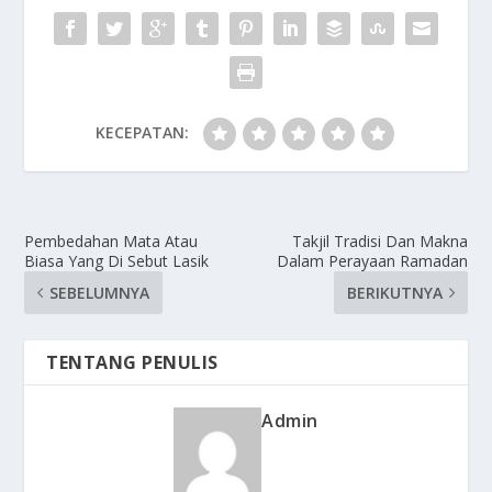
KECEPATAN:
Pembedahan Mata Atau
Takjil Tradisi Dan Makna
Biasa Yang Di Sebut Lasik
Dalam Perayaan Ramadan
SEBELUMNYA
BERIKUTNYA
TENTANG PENULIS
Admin