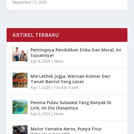
September 17, 2025
ARTIKEL TERBARU
Pentingnya Pendidikan Etika Dan Moral, Ini
tujuannya!
Agu 8, 2026
|
News
Mie Lethek Jogja, Warisan Kuliner Dari
Tanah Bantul Yang Lezat
Agu 7, 2026
|
Food & Travel
Pesona Pulau Sulawesi Yang Banyak Di
Lirik, Ini Dia Ulasannya
Agu 6, 2026
|
News
Motor Yamaha Aerox, Punya Fitur