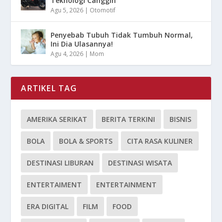
Teknologi Canggih
Agu 5, 2026
|
Otomotif
Penyebab Tubuh Tidak Tumbuh Normal,
Ini Dia Ulasannya!
Agu 4, 2026
|
Mom
ARTIKEL TAG
AMERIKA SERIKAT
BERITA TERKINI
BISNIS
BOLA
BOLA & SPORTS
CITA RASA KULINER
DESTINASI LIBURAN
DESTINASI WISATA
ENTERTAIMENT
ENTERTAINMENT
ERA DIGITAL
FILM
FOOD