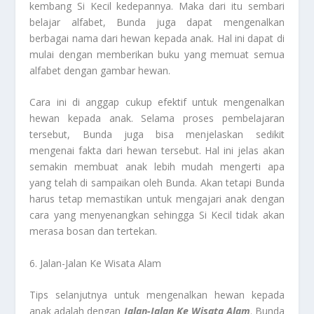
kembang Si Kecil kedepannya. Maka dari itu sembari
belajar alfabet, Bunda juga dapat mengenalkan
berbagai nama dari hewan kepada anak. Hal ini dapat di
mulai dengan memberikan buku yang memuat semua
alfabet dengan gambar hewan.
Cara ini di anggap cukup efektif untuk mengenalkan
hewan kepada anak. Selama proses pembelajaran
tersebut, Bunda juga bisa menjelaskan sedikit
mengenai fakta dari hewan tersebut. Hal ini jelas akan
semakin membuat anak lebih mudah mengerti apa
yang telah di sampaikan oleh Bunda. Akan tetapi Bunda
harus tetap memastikan untuk mengajari anak dengan
cara yang menyenangkan sehingga Si Kecil tidak akan
merasa bosan dan tertekan.
6. Jalan-Jalan Ke Wisata Alam
Tips selanjutnya untuk mengenalkan hewan kepada
anak adalah dengan
Jalan-Jalan Ke Wisata Alam
. Bunda