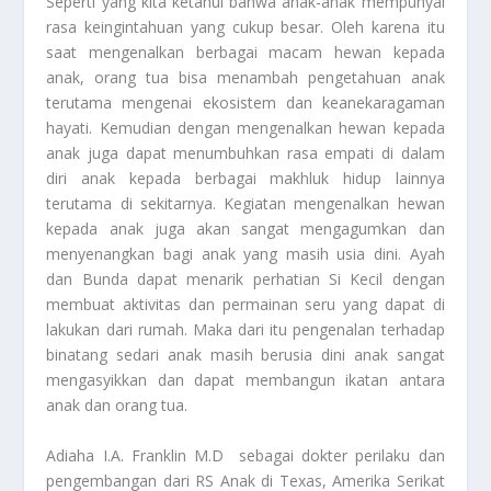
Seperti yang kita ketahui bahwa anak-anak mempunyai
rasa keingintahuan yang cukup besar. Oleh karena itu
saat mengenalkan berbagai macam hewan kepada
anak, orang tua bisa menambah pengetahuan anak
terutama mengenai ekosistem dan keanekaragaman
hayati. Kemudian dengan mengenalkan hewan kepada
anak juga dapat menumbuhkan rasa empati di dalam
diri anak kepada berbagai makhluk hidup lainnya
terutama di sekitarnya. Kegiatan mengenalkan hewan
kepada anak juga akan sangat mengagumkan dan
menyenangkan bagi anak yang masih usia dini. Ayah
dan Bunda dapat menarik perhatian Si Kecil dengan
membuat aktivitas dan permainan seru yang dapat di
lakukan dari rumah. Maka dari itu pengenalan terhadap
binatang sedari anak masih berusia dini anak sangat
mengasyikkan dan dapat membangun ikatan antara
anak dan orang tua.
Adiaha I.A. Franklin M.D sebagai dokter perilaku dan
pengembangan dari RS Anak di Texas, Amerika Serikat