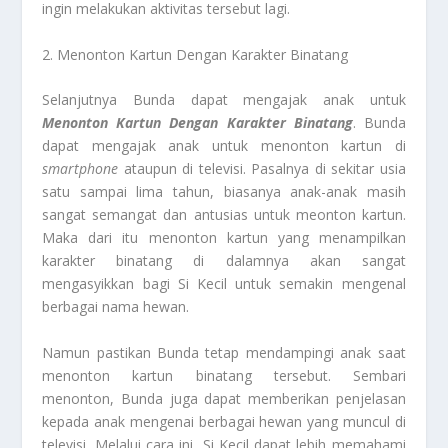
ingin melakukan aktivitas tersebut lagi.
2. Menonton Kartun Dengan Karakter Binatang
Selanjutnya Bunda dapat mengajak anak untuk
Menonton Kartun Dengan Karakter Binatang
. Bunda
dapat mengajak anak untuk menonton kartun di
smartphone
ataupun di televisi. Pasalnya di sekitar usia
satu sampai lima tahun, biasanya anak-anak masih
sangat semangat dan antusias untuk meonton kartun.
Maka dari itu menonton kartun yang menampilkan
karakter binatang di dalamnya akan sangat
mengasyikkan bagi Si Kecil untuk semakin mengenal
berbagai nama hewan.
Namun pastikan Bunda tetap mendampingi anak saat
menonton kartun binatang tersebut. Sembari
menonton, Bunda juga dapat memberikan penjelasan
kepada anak mengenai berbagai hewan yang muncul di
televisi. Melalui cara ini, Si Kecil dapat lebih memahami