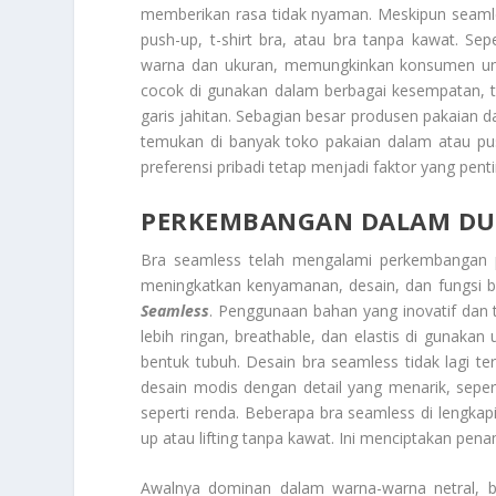
memberikan rasa tidak nyaman. Meskipun seamles
push-up, t-shirt bra, atau bra tanpa kawat. S
warna dan ukuran, memungkinkan konsumen unt
cocok di gunakan dalam berbagai kesempatan, te
garis jahitan. Sebagian besar produsen pakaian
temukan di banyak toko pakaian dalam atau pus
preferensi pribadi tetap menjadi faktor yang pe
PERKEMBANGAN DALAM DUN
Bra seamless telah mengalami perkembangan pes
meningkatkan kenyamanan, desain, dan fungsi br
Seamless
. Penggunaan bahan yang inovatif dan
lebih ringan, breathable, dan elastis di guna
bentuk tubuh. Desain bra seamless tidak lagi te
desain modis dengan detail yang menarik, seper
seperti renda. Beberapa bra seamless di lengk
up atau lifting tanpa kawat. Ini menciptakan pen
Awalnya dominan dalam warna-warna netral, bra