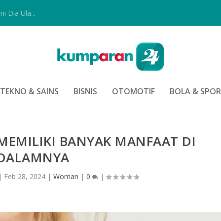
i Dia Ula...
TEKNO & SAINS
BISNIS
OTOMOTIF
BOLA & SPO
 MEMILIKI BANYAK MANFAAT DI
DALAMNYA
|
Feb 28, 2024
|
Woman
|
0
|