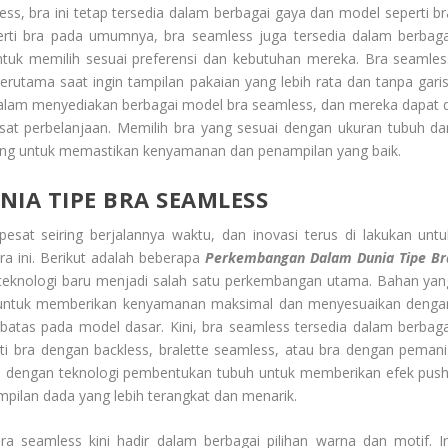
s, bra ini tetap tersedia dalam berbagai gaya dan model seperti br
eperti bra pada umumnya, bra seamless juga tersedia dalam berbaga
uk memilih sesuai preferensi dan kebutuhan mereka. Bra seamles
rutama saat ingin tampilan pakaian yang lebih rata dan tanpa garis
 dalam menyediakan berbagai model bra seamless, dan mereka dapat d
at perbelanjaan. Memilih bra yang sesuai dengan ukuran tubuh da
nting untuk memastikan kenyamanan dan penampilan yang baik.
IA TIPE BRA SEAMLESS
at seiring berjalannya waktu, dan inovasi terus di lakukan untu
a ini. Berikut adalah beberapa
Perkembangan Dalam Dunia Tipe Br
 teknologi baru menjadi salah satu perkembangan utama. Bahan yan
kan untuk memberikan kenyamanan maksimal dan menyesuaikan denga
rbatas pada model dasar. Kini, bra seamless tersedia dalam berbaga
ti bra dengan backless, bralette seamless, atau bra dengan pemani
api dengan teknologi pembentukan tubuh untuk memberikan efek push
ampilan dada yang lebih terangkat dan menarik.
 seamless kini hadir dalam berbagai pilihan warna dan motif. In