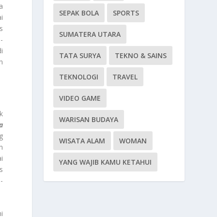
a
SEPAK BOLA
SPORTS
i
s
SUMATERA UTARA
-
i
TATA SURYA
TEKNO & SAINS
n
TEKNOLOGI
TRAVEL
VIDEO GAME
k
WARISAN BUDAYA
a
g
WISATA ALAM
WOMAN
n
i
YANG WAJIB KAMU KETAHUI
s
-
i