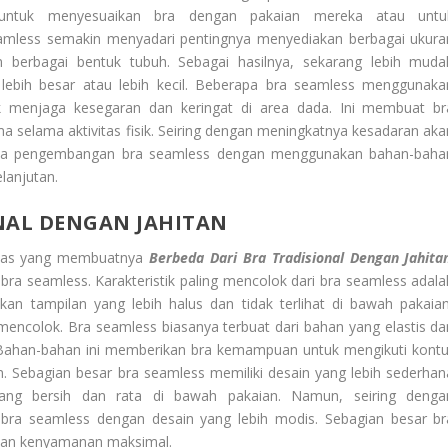
untuk menyesuaikan bra dengan pakaian mereka atau untu
eamless semakin menyadari pentingnya menyediakan berbagai ukura
erbagai bentuk tubuh. Sebagai hasilnya, sekarang lebih muda
bih besar atau lebih kecil. Beberapa bra seamless menggunaka
uk menjaga kesegaran dan keringat di area dada. Ini membuat br
a selama aktivitas fisik. Seiring dengan meningkatnya kesadaran aka
pada pengembangan bra seamless dengan menggunakan bahan-baha
lanjutan.
NAL DENGAN JAHITAN
 khas yang membuatnya
Berbeda Dari Bra Tradisional Dengan Jahita
 bra seamless. Karakteristik paling mencolok dari bra seamless adala
kan tampilan yang lebih halus dan tidak terlihat di bawah pakaian
mencolok. Bra seamless biasanya terbuat dari bahan yang elastis da
er. Bahan-bahan ini memberikan bra kemampuan untuk mengikuti kontu
. Sebagian besar bra seamless memiliki desain yang lebih sederhan
ang bersih dan rata di bawah pakaian. Namun, seiring denga
 bra seamless dengan desain yang lebih modis. Sebagian besar br
kan kenyamanan maksimal.