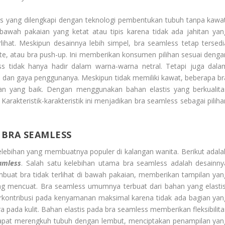
ss yang dilengkapi dengan teknologi pembentukan tubuh tanpa kawat
bawah pakaian yang ketat atau tipis karena tidak ada jahitan yan
lihat. Meskipun desainnya lebih simpel, bra seamless tetap tersedi
ette, atau bra push-up. Ini memberikan konsumen pilihan sesuai denga
s tidak hanya hadir dalam warna-warna netral. Tetapi juga dala
a dan gaya penggunanya. Meskipun tidak memiliki kawat, beberapa br
n yang baik. Dengan menggunakan bahan elastis yang berkualita
arakteristik-karakteristik ini menjadikan bra seamless sebagai piliha
 BRA SEAMLESS
lebihan yang membuatnya populer di kalangan wanita. Berikut adala
amless
. Salah satu kelebihan utama bra seamless adalah desainny
embuat bra tidak terlihat di bawah pakaian, memberikan tampilan yan
yang mencuat. Bra seamless umumnya terbuat dari bahan yang elastis
berkontribusi pada kenyamanan maksimal karena tidak ada bagian yan
 pada kulit. Bahan elastis pada bra seamless memberikan fleksibilita
dapat merengkuh tubuh dengan lembut, menciptakan penampilan yan