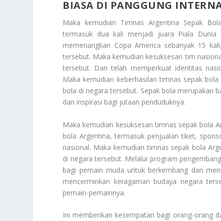
BIASA DI PANGGUNG INTERN
Maka kemudian
Timnas Argentina Sepak Bola
termasuk dua kali menjadi juara Piala Dunia 
memenangkan Copa America sebanyak 15 kali, 
tersebut. Maka kemudian kesuksesan tim nasiona
tersebut. Dan telah memperkuat identitas nasi
Maka kemudian keberhasilan timnas sepak bola 
bola di negara tersebut. Sepak bola merupakan b
dan inspirasi bagi jutaan penduduknya.
Maka kemudian kesuksesan timnas sepak bola Arg
bola Argentina, termasuk penjualan tiket, spon
nasional. Maka kemudian timnas sepak bola Ar
di negara tersebut. Melalui program pengemba
bagi pemain muda untuk berkembang dan menca
mencerminkan keragaman budaya negara tersebu
pemain-pemainnya.
Ini memberikan kesempatan bagi orang-orang dar