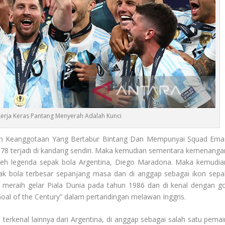
Kerja Keras Pantang Menyerah Adalah Kunci
n Keanggotaan Yang Bertabur Bintang Dan Mempunyai Squad Ema
8 terjadi di kandang sendiri. Maka kemudian sementara kemenanga
leh legenda sepak bola Argentina, Diego Maradona. Maka kemudia
k bola terbesar sepanjang masa dan di anggap sebagai ikon sepa
 meraih gelar Piala Dunia pada tahun 1986 dan di kenal dengan go
Goal of the Century” dalam pertandingan melawan Inggris.
erkenal lainnya dari Argentina, di anggap sebagai salah satu pemai