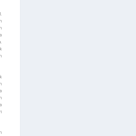
l
.
h
n
a
.
k
n
k
m
a
n
a
i
n