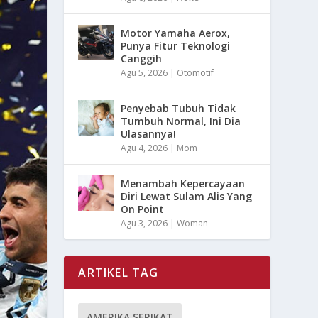
Motor Yamaha Aerox,
Punya Fitur Teknologi
Canggih
Agu 5, 2026
|
Otomotif
Penyebab Tubuh Tidak
Tumbuh Normal, Ini Dia
Ulasannya!
Agu 4, 2026
|
Mom
Menambah Kepercayaan
Diri Lewat Sulam Alis Yang
On Point
Agu 3, 2026
|
Woman
ARTIKEL TAG
AMERIKA SERIKAT