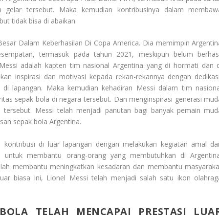
n gelar tersebut. Maka kemudian kontribusinya dalam membaw
ut tidak bisa di abaikan.
 Besar Dalam Keberhasilan Di Copa America
. Dia memimpin Argentin
esempatan, termasuk pada tahun 2021, meskipun belum berhasi
ssi adalah kapten tim nasional Argentina yang di hormati dan d
kan inspirasi dan motivasi kepada rekan-rekannya dengan dedikasi
ya di lapangan. Maka kemudian kehadiran Messi dalam tim nasiona
tas sepak bola di negara tersebut. Dan menginspirasi generasi mud
 tersebut. Messi telah menjadi panutan bagi banyak pemain mud
an sepak bola Argentina.
kontribusi di luar lapangan dengan melakukan kegiatan amal da
a untuk membantu orang-orang yang membutuhkan di Argentina
l telah membantu meningkatkan kesadaran dan membantu masyaraka
r biasa ini, Lionel Messi telah menjadi salah satu ikon olahrag
BOLA TELAH MENCAPAI PRESTASI LUA