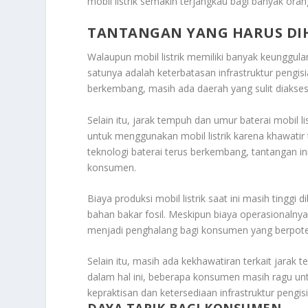
mobil listrik semakin terjangkau bagi banyak oran
TANTANGAN YANG HARUS DI
Walaupun mobil listrik memiliki banyak keunggul
satunya adalah keterbatasan infrastruktur pengis
berkembang, masih ada daerah yang sulit diakses ol
Selain itu, jarak tempuh dan umur baterai mobil 
untuk menggunakan mobil listrik karena khawatir
teknologi baterai terus berkembang, tantangan ini
konsumen.
Biaya produksi mobil listrik saat ini masih tin
bahan bakar fosil. Meskipun biaya operasionalnya
menjadi penghalang bagi konsumen yang berpotensi
Selain itu, masih ada kekhawatiran terkait jarak
dalam hal ini, beberapa konsumen masih ragu unt
kepraktisan dan ketersediaan infrastruktur pengi