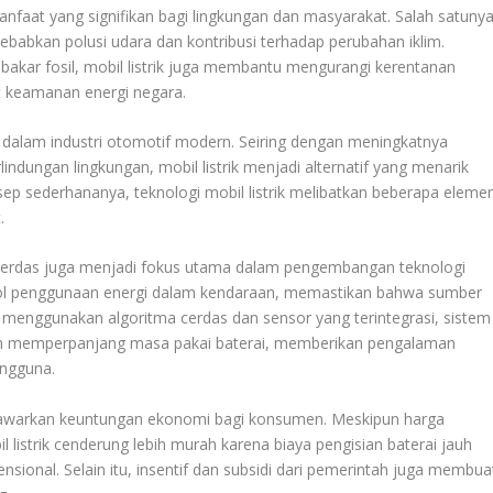
aat yang signifikan bagi lingkungan dan masyarakat. Salah satuny
abkan polusi udara dan kontribusi terhadap perubahan iklim.
kar fosil, mobil listrik juga membantu mengurangi kerentanan
t keamanan energi negara.
a dalam industri otomotif modern. Seiring dengan meningkatnya
indungan lingkungan, mobil listrik menjadi alternatif yang menarik
nsep sederhananya, teknologi mobil listrik melibatkan beberapa eleme
.
erdas juga menjadi fokus utama dalam pengembangan teknologi
trol penggunaan energi dalam kendaraan, memastikan bahwa sumber
n menggunakan algoritma cerdas dan sensor yang terintegrasi, sistem
an memperpanjang masa pakai baterai, memberikan pengalaman
engguna.
menawarkan keuntungan ekonomi bagi konsumen. Meskipun harga
 listrik cenderung lebih murah karena biaya pengisian baterai jauh
sional. Selain itu, insentif dan subsidi dari pemerintah juga membua