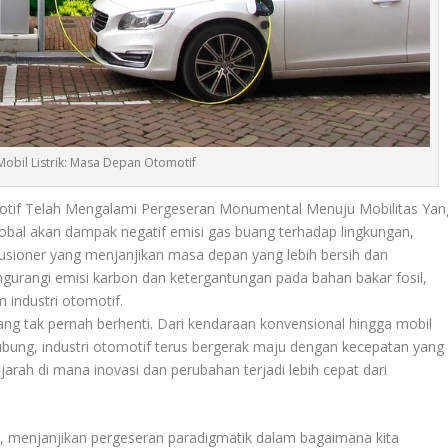
Mobil Listrik: Masa Depan Otomotif
otif Telah Mengalami Pergeseran Monumental Menuju Mobilitas Yan
obal akan dampak negatif emisi gas buang terhadap lingkungan,
volusioner yang menjanjikan masa depan yang lebih bersih dan
urangi emisi karbon dan ketergantungan pada bahan bakar fosil,
m industri otomotif.
ng tak pernah berhenti. Dari kendaraan konvensional hingga mobil
hubung, industri otomotif terus bergerak maju dengan kecepatan yang
ejarah di mana inovasi dan perubahan terjadi lebih cepat dari
ni, menjanjikan pergeseran paradigmatik dalam bagaimana kita