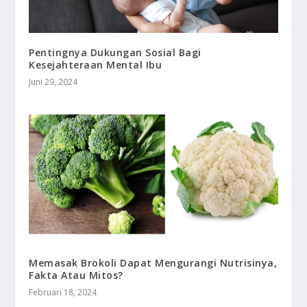
Pentingnya Dukungan Sosial Bagi
Kesejahteraan Mental Ibu
Juni 29, 2024
Memasak Brokoli Dapat Mengurangi Nutrisinya,
Fakta Atau Mitos?
Februari 18, 2024