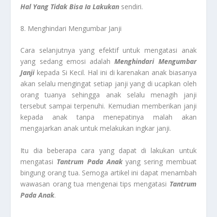
Hal Yang Tidak Bisa Ia Lakukan
sendiri.
8. Menghindari Mengumbar Janji
Cara selanjutnya yang efektif untuk mengatasi anak
yang sedang emosi adalah
Menghindari Mengumbar
Janji
kepada Si Kecil. Hal ini di karenakan anak biasanya
akan selalu mengingat setiap janji yang di ucapkan oleh
orang tuanya sehingga anak selalu menagih janji
tersebut sampai terpenuhi. Kemudian memberikan janji
kepada anak tanpa menepatinya malah akan
mengajarkan anak untuk melakukan ingkar janji.
Itu dia beberapa cara yang dapat di lakukan untuk
mengatasi
Tantrum Pada Anak
yang sering membuat
bingung orang tua. Semoga artikel ini dapat menambah
wawasan orang tua mengenai tips mengatasi
Tantrum
Pada Anak
.