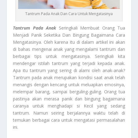
Tantrum Pada Anak Dan Cara Untuk Mengatasinya
Tantrum Pada Anak
Seringkali Membuat Orang Tua
Menjadi Panik Seketika Dan Bingung Bagaimana Cara
Mengatasinya. Oleh karena itu di dalam artikel ini akan
di bahas mengenai anak yang mengalami tantrum dan
berbagai tips untuk mengatasinya. Seringkali kita
mendengar istilah tantrum yang terjadi kepada anak.
Apa itu tantrum yang sering di alami oleh anak-anak?
Tantrum pada anak merupakan kondisi saat anak telah
menangis dengan kencang untuk meluapkan emosinya,
melempar barang, sampai berguling-guling. Orang tua
pastinya akan merasa panik dan bingung bagaimana
caranya untuk menghadapi si Kecil yang sedang
tantrum. Namun seiring berjalannya waktu telah di
temukan berbagai cara untuk mengatasi permasalahan
ini.