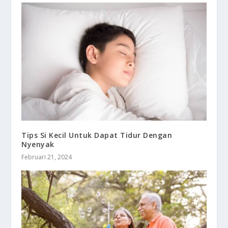
Tips Si Kecil Untuk Dapat Tidur Dengan
Nyenyak
Februari 21, 2024