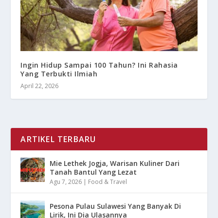
Ingin Hidup Sampai 100 Tahun? Ini Rahasia
Yang Terbukti Ilmiah
April 22, 2026
ARTIKEL TERBARU
Mie Lethek Jogja, Warisan Kuliner Dari
Tanah Bantul Yang Lezat
Agu 7, 2026
|
Food & Travel
Pesona Pulau Sulawesi Yang Banyak Di
Lirik, Ini Dia Ulasannya