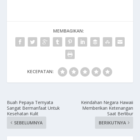
MEMBAGIKAN:
KECEPATAN:
Buah Pepaya Ternyata
Keindahan Negara Hawaii
Sangat Bermanfaat Untuk
Memberikan Ketenangan
Kesehatan Kulit
Saat Berlibur
SEBELUMNYA
BERIKUTNYA