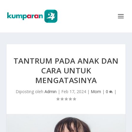
TANTRUM PADA ANAK DAN
CARA UNTUK
MENGATASINYA
Diposting oleh
Admin
|
Feb 17, 2024
|
Mom
|
0
|