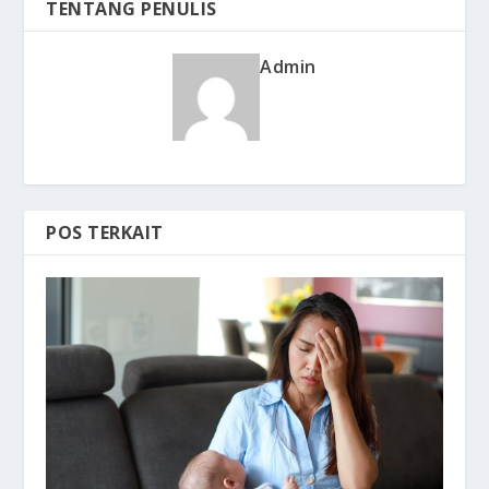
TENTANG PENULIS
Admin
POS TERKAIT