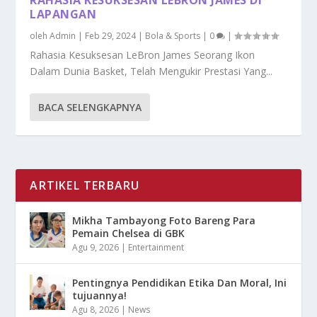
RAHASIA KESUKSESAN LEBRON JAMES DI
LAPANGAN
oleh
Admin
|
Feb 29, 2024
|
Bola & Sports
|
0
|
Rahasia Kesuksesan LeBron James Seorang Ikon
Dalam Dunia Basket, Telah Mengukir Prestasi Yang...
BACA SELENGKAPNYA
ARTIKEL TERBARU
Mikha Tambayong Foto Bareng Para
Pemain Chelsea di GBK
Agu 9, 2026
|
Entertainment
Pentingnya Pendidikan Etika Dan Moral, Ini
tujuannya!
Agu 8, 2026
|
News